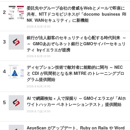
委託先やグループ会社の脅威をWebとメールで即座に
共有、NTTドコモビジネスが「docomo business RI
NK WANセキュリティ」に新機能
2026.8.5(水) 8:00
銀行が法人顧客のセキュリティを心配する時代到来 ～
～ GMOあおぞらネット銀行とGMOサイバーセキュリ
ティ byイエラエが提携
2026.8.6(木) 8:00
ディセプション技術で敵対者に能動的に関与 ～ NEC
と CDI が民間初となる米 MITRE のトレーニングプロ
グラム提供開始
2026.8.6(木) 8:00
AI で網羅検知 × 人で深掘り ～ GMOイエラエが「AIホ
ワイトハッカー ペネトレーションテスト」提供開始
2026.8.7(金) 8:00
AeyeScan がアップデート、Ruby on Rails や Word