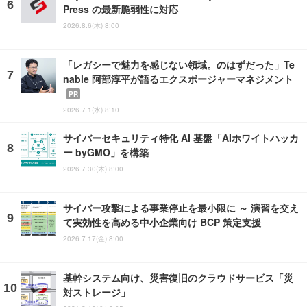
Press の最新脆弱性に対応
2026.8.6(木) 8:00
「レガシーで魅力を感じない領域。のはずだった」Te
nable 阿部淳平が語るエクスポージャーマネジメント
PR
2026.7.1(水) 8:10
サイバーセキュリティ特化 AI 基盤「AIホワイトハッカ
ー byGMO」を構築
2026.7.30(木) 8:00
サイバー攻撃による事業停止を最小限に ～ 演習を交え
て実効性を高める中小企業向け BCP 策定支援
2026.7.17(金) 8:00
基幹システム向け、災害復旧のクラウドサービス「災
対ストレージ」