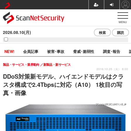
MENU
2026.08.10(月)
検索
購読
NEW!
会員記事
被害･事故
脅威･脆弱性
調査･報告
製品・サービス・業界動向
新製品・新サービス
2016.10.25（火） 8:00
DDoS対策新モデル、ハイエンドモデルはクラ
スタ構成で2.4Tbpsに対応（A10） 1枚目の写
真・画像