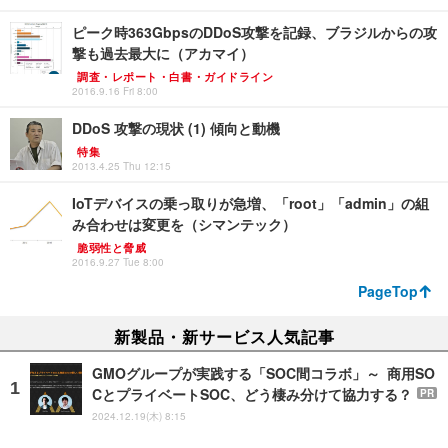
ピーク時363GbpsのDDoS攻撃を記録、ブラジルからの攻
撃も過去最大に（アカマイ）
調査・レポート・白書・ガイドライン
2016.9.16 Fri 8:00
DDoS 攻撃の現状 (1) 傾向と動機
特集
2013.4.25 Thu 12:15
IoTデバイスの乗っ取りが急増、「root」「admin」の組
み合わせは変更を（シマンテック）
脆弱性と脅威
2016.9.27 Tue 8:00
PageTop
新製品・新サービス人気記事
GMOグループが実践する「SOC間コラボ」～ 商用SO
CとプライベートSOC、どう棲み分けて協力する？
PR
2024.12.19(木) 8:15