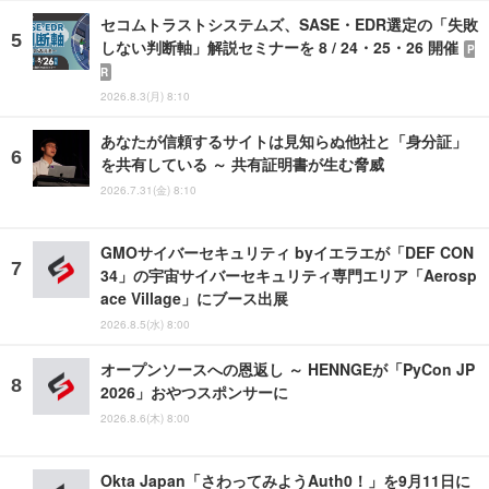
セコムトラストシステムズ、SASE・EDR選定の「失敗
しない判断軸」解説セミナーを 8 / 24・25・26 開催
P
R
2026.8.3(月) 8:10
あなたが信頼するサイトは見知らぬ他社と「身分証」
を共有している ～ 共有証明書が生む脅威
2026.7.31(金) 8:10
GMOサイバーセキュリティ byイエラエが「DEF CON
34」の宇宙サイバーセキュリティ専門エリア「Aerosp
ace Village」にブース出展
2026.8.5(水) 8:00
オープンソースへの恩返し ～ HENNGEが「PyCon JP
2026」おやつスポンサーに
2026.8.6(木) 8:00
Okta Japan「さわってみようAuth0！」を9月11日に