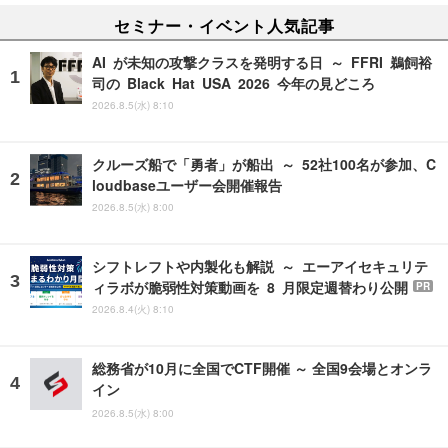
セミナー・イベント人気記事
AI が未知の攻撃クラスを発明する日 ～ FFRI 鵜飼裕
司の Black Hat USA 2026 今年の見どころ
2026.8.5(水) 8:10
クルーズ船で「勇者」が船出 ～ 52社100名が参加、C
loudbaseユーザー会開催報告
2026.8.5(水) 8:00
シフトレフトや内製化も解説 ～ エーアイセキュリテ
ィラボが脆弱性対策動画を 8 月限定週替わり公開
PR
2026.8.4(火) 8:10
総務省が10月に全国でCTF開催 ～ 全国9会場とオンラ
イン
2026.8.5(水) 8:00