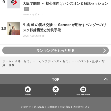
大阪で開催 ～ 初心者向けハンズオン＆解説セッション
PR
2026.8.6(木) 8:10
生成 AI の価格交渉 ～ Gartner が明かすベンダーのリ
スク転嫁構造と対抗手段
2026.7.30(木) 8:15
ランキングをもっと見る
写
ホーム
›
研修・セミナー・カンファレンス
›
セミナー・イベント
›
記事
›
真・画像
TOP
Home
X
Mail Magazine
お問合せ
広告掲載
会社概要
特定商取引法に基づく表記