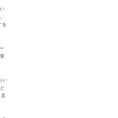
い
。
する
ー
実
らい
と
と言