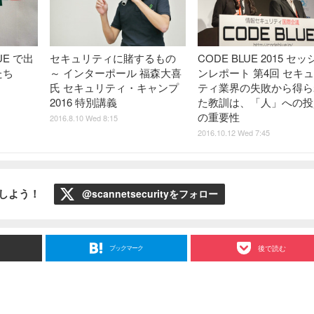
UE で出
セキュリティに賭するもの
CODE BLUE 2015 セ
たち
～ インターポール 福森大喜
ンレポート 第4回 セキ
氏 セキュリティ・キャンプ
ティ業界の失敗から得ら
2016 特別講義
た教訓は、「人」への投
の重要性
2016.8.10 Wed 8:15
2016.10.12 Wed 7:45
ローしよう！
@scannetsecurityをフォロー
ブックマーク
後で読む