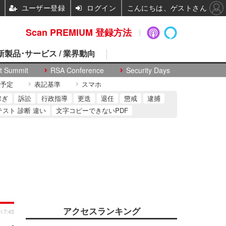
ユーザー登録
ログイン
こんにちは、ゲストさん
Scan PREMIUM 登録方法
 新製品･サービス / 業界動向
t Summit
RSA Conference
Security Days
予定
表記基準
スマホ
稼ぎ
訴訟
行政指導
更迭
退任
懲戒
逮捕
テスト 診断 違い
文字コピーできないPDF
アクセスランキング
i 7:45