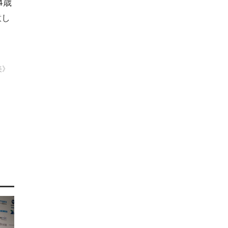
4歳
意し
美》