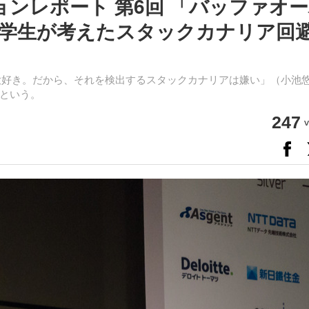
セッションレポート 第6回 「バッファオ
学生が考えたスタックカナリア回
大好き。だから、それを検出するスタックカナリアは嫌い」（小池
という。
247
v