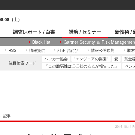
.08.08（土）
調査レポート / 白書
講演 / セミナー
新技術 /
Black Hat
Gartner Security ＆ Risk Managemen
RSS
情報提供
訂正 お詫び
情報公開原則
取材
ハッカー協会
"エンジニアの楽園"
愛
賞金
注目検索ワード
「この脆弱性は〇〇社の△△が報告した」
ペン
›
記事
2016.10.14 Fr