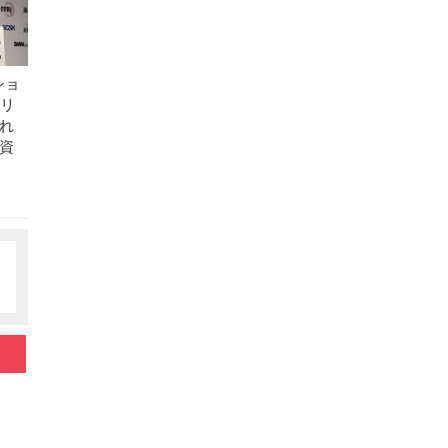
ッショ
ュリ
れ
資