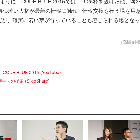
うに、CODE BLUE 2015では、U-25枠を設けた他、満2
持つ若い人材が最新の情報に触れ、情報交換を行う場を用
だが、確実に若い芽が育っていることも感じられる場となっ
《高橋 睦
es - CODE BLUE 2015 (YouTube)
手法の提案 (SlideShare)