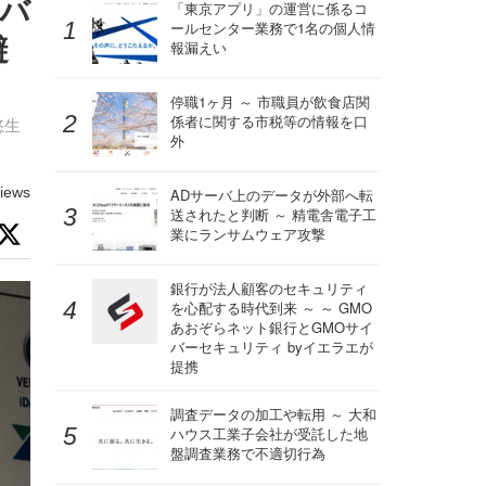
ーバ
「東京アプリ」の運営に係るコ
ールセンター業務で1名の個人情
避
報漏えい
停職1ヶ月 ～ 市職員が飲食店関
係者に関する市税等の情報を口
悠生
外
iews
ADサーバ上のデータが外部へ転
送されたと判断 ～ 精電舎電子工
業にランサムウェア攻撃
銀行が法人顧客のセキュリティ
を心配する時代到来 ～ ～ GMO
あおぞらネット銀行とGMOサイ
バーセキュリティ byイエラエが
提携
調査データの加工や転用 ～ 大和
ハウス工業子会社が受託した地
盤調査業務で不適切行為