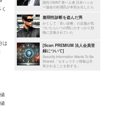
国内 OSINT 第一人者 日本ハッカ
ー協会の杉浦氏が本気を出したら
多く
脆弱性診断を盗んだ男
かくして「良い診断」の定義が気
づいたらいつの間にかすっかり別
物に交換されていた
分は
[Scan PREMIUM 法人会員登
同
録について]
Security Information Wants To Be
Shared.「セキュリティ情報は共
有されることを欲する」
値
値