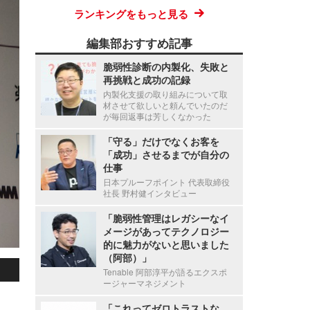
ランキングをもっと見る
編集部おすすめ記事
脆弱性診断の内製化、失敗と
再挑戦と成功の記録
内製化支援の取り組みについて取
材させて欲しいと頼んでいたのだ
が毎回返事は芳しくなかった
「守る」だけでなくお客を
「成功」させるまでが自分の
仕事
日本プルーフポイント 代表取締役
社長 野村健インタビュー
「脆弱性管理はレガシーなイ
メージがあってテクノロジー
的に魅力がないと思いました
（阿部）」
Tenable 阿部淳平が語るエクスポ
ージャーマネジメント
「これってゼロトラストな