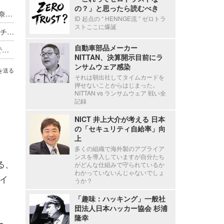
の？」と思ったら読むべき
GMOサイバーセキュリティ byイエラエ、篠田佳奈氏を社外取締役に選任
ID 起点の “ HENNGE流 ” ゼロトラ
ストここに爆誕
11/17・18「CODE BLUE 2026」開催、早期割引チケットの受付を 2/2 から開始
自動車部品メーカー
レッドチームは「物語を語れ」～ 技術レポートで組織は動かない、Google が作成するナラティブレポートとは
NITTAN、決算開示目前にラ
ンサムウェア感染
を送る
それは朝出社してタイムカードを
押せないことからはじまった。
NITTAN vs ランサムウェア 戦い全
記録
NICT 井上大介が考える 日本
の「セキュリティ自給率」向
上
多くの組織で海外製のアプライア
ンスを導入していますが自分たち
る、
がどんな仕組みで守られているか
わかっていないんじゃないでしょ
イ
うか？
「趣味：ハッキング」一般社
団法人日本ハッカー協会 杉浦
隆幸
e