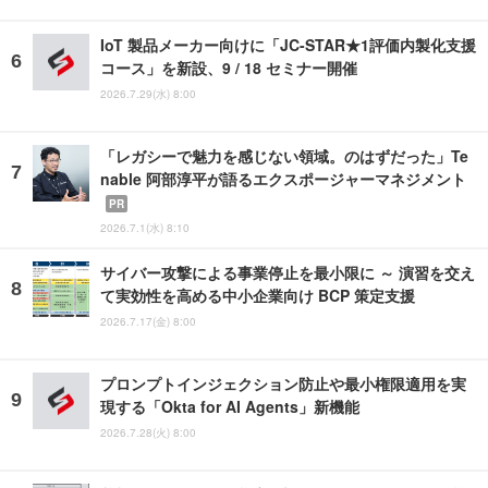
IoT 製品メーカー向けに「JC-STAR★1評価内製化支援
コース」を新設、9 / 18 セミナー開催
2026.7.29(水) 8:00
「レガシーで魅力を感じない領域。のはずだった」Te
nable 阿部淳平が語るエクスポージャーマネジメント
PR
2026.7.1(水) 8:10
サイバー攻撃による事業停止を最小限に ～ 演習を交え
て実効性を高める中小企業向け BCP 策定支援
2026.7.17(金) 8:00
プロンプトインジェクション防止や最小権限適用を実
現する「Okta for AI Agents」新機能
2026.7.28(火) 8:00