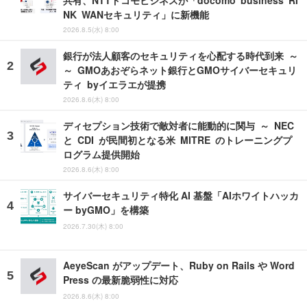
共有、NTTドコモビジネスが「docomo business RI
NK WANセキュリティ」に新機能
2026.8.5(水) 8:00
銀行が法人顧客のセキュリティを心配する時代到来 ～
～ GMOあおぞらネット銀行とGMOサイバーセキュリ
ティ byイエラエが提携
2026.8.6(木) 8:00
ディセプション技術で敵対者に能動的に関与 ～ NEC
と CDI が民間初となる米 MITRE のトレーニングプ
ログラム提供開始
2026.8.6(木) 8:00
サイバーセキュリティ特化 AI 基盤「AIホワイトハッカ
ー byGMO」を構築
2026.7.30(木) 8:00
AeyeScan がアップデート、Ruby on Rails や Word
Press の最新脆弱性に対応
2026.8.6(木) 8:00