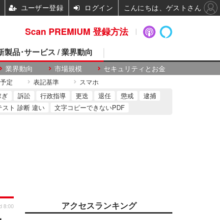
ユーザー登録
ログイン
こんにちは、ゲストさん
Scan PREMIUM 登録方法
 新製品･サービス / 業界動向
業界動向
市場規模
セキュリティとお金
予定
表記基準
スマホ
稼ぎ
訴訟
行政指導
更迭
退任
懲戒
逮捕
テスト 診断 違い
文字コピーできないPDF
アクセスランキング
d 8:00