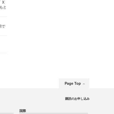
 X
かもと
件
用で
Page Top
購読のお申し込み
国際