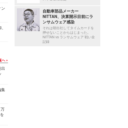
オン
自動車部品メーカー
NITTAN、決算開示目前にラ
ンサムウェア感染
加、
それは朝出社してタイムカードを
押せないことからはじまった。
NITTAN vs ランサムウェア 戦い全
記録
覧へ
後出
ッ
編集
 万
せを