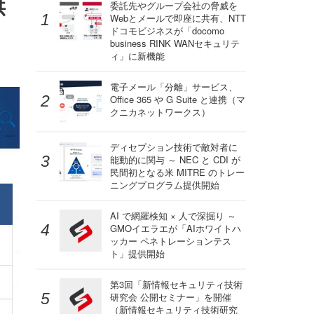
供
委託先やグループ会社の脅威を
Webとメールで即座に共有、NTT
ドコモビジネスが「docomo
business RINK WANセキュリテ
ィ」に新機能
電子メール「分離」サービス、
Office 365 や G Suite と連携（マ
クニカネットワークス）
ディセプション技術で敵対者に
能動的に関与 ～ NEC と CDI が
民間初となる米 MITRE のトレー
ニングプログラム提供開始
AI で網羅検知 × 人で深掘り ～
GMOイエラエが「AIホワイトハ
ッカー ペネトレーションテス
ト」提供開始
第3回「新情報セキュリティ技術
研究会 公開セミナー」を開催
（新情報セキュリティ技術研究