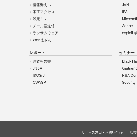
情報漏えい
JVN
不正アクセス
IPA
設定ミス
Microsof
メール誤送信
Adobe
ランサムウェア
exploit
Web改ざん
レポート
セミナー
調査報告書
Black Ha
JNSA
Gartner 
ISOG-J
RSA Con
OWASP
Security
リリース窓口・お問い合わせ
広告