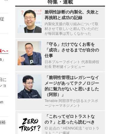
特集・連載
脆弱性診断の内製化、失敗と
再挑戦と成功の記録
の従
内製化支援の取り組みについて取
材させて欲しいと頼んでいたのだ
が毎回返事は芳しくなかった
「守る」だけでなくお客を
「成功」させるまでが自分の
覧へ
仕事
a」
日本プルーフポイント 代表取締役
社長 野村健インタビュー
「脆弱性管理はレガシーなイ
1日に
メージがあってテクノロジー
ショ
的に魅力がないと思いました
（阿部）」
Tenable 阿部淳平が語るエクスポ
n
ージャーマネジメント
「これってゼロトラストな
の？」と思ったら読むべき
飼裕
ID 起点の “ HENNGE流 ” ゼロトラ
ストここに爆誕