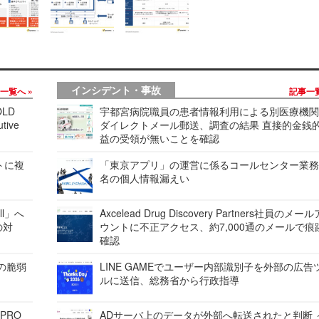
インシデント・事故
事一覧へ
記事一
LD
宇都宮病院職員の患者情報利用による別医療機
tive
ダイレクトメール郵送、調査の結果 直接的金銭
益の受領が無いことを確認
レートに複
「東京アプリ」の運営に係るコールセンター業務
名の個人情報漏えい
ell」へ
Axcelead Drug Discovery Partners社員のメー
の対
ウントに不正アクセス、約7,000通のメールで痕
確認
ンの脆弱
LINE GAMEでユーザー内部識別子を外部の広告
ルに送信、総務省から行政指導
 PRO
ADサーバ上のデータが外部へ転送されたと判断 