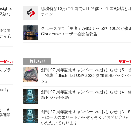
ights
総務省が10月に全国でCTF開催 ～ 全国9会場と
深刻な
ライン
クルーズ船で「勇者」が船出 ～ 52社100名が参
加傾向
Cloudbaseユーザー会開催報告
リティ安
おしらせ
事一覧へ
記事一
践 プラ
創刊 27 周年記念キャンペーンのおしらせ（5）
し特典「Black Hat USA 2025 参加者用バックパ
ク」
urity
創刊 27 周年記念キャンペーンのおしらせ（4）
部ドジっ子伝説
が「AI
創刊 27 周年記念キャンペーンのおしらせ（3）5
提供開
人に一人のエリートからぞくぞくとお問い合わ
いただいております