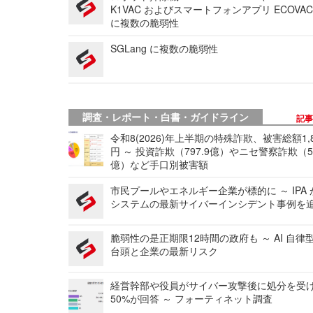
K1VAC およびスマートフォンアプリ ECOVAC
に複数の脆弱性
SGLang に複数の脆弱性
調査・レポート・白書・ガイドライン
記
令和8(2026)年上半期の特殊詐欺、被害総額1,
円 ～ 投資詐欺（797.9億）やニセ警察詐欺（50
億）など手口別被害額
市民プールやエネルギー企業が標的に ～ IPA
システムの最新サイバーインシデント事例を
脆弱性の是正期限12時間の政府も ～ AI 自律
台頭と企業の最新リスク
経営幹部や役員がサイバー攻撃後に処分を受
50%が回答 ～ フォーティネット調査