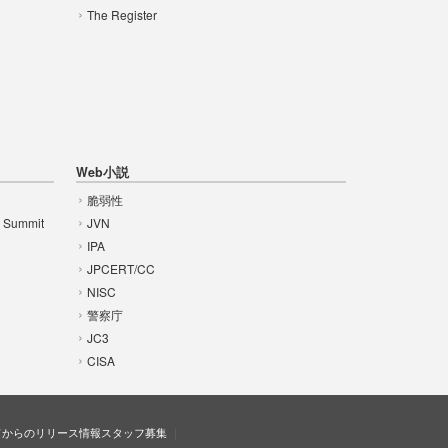
The Register
Web小説
脆弱性
t Summit
JVN
IPA
JPCERT/CC
NISC
警察庁
JC3
CISA
ドからのリリース情報
スタッフ募集