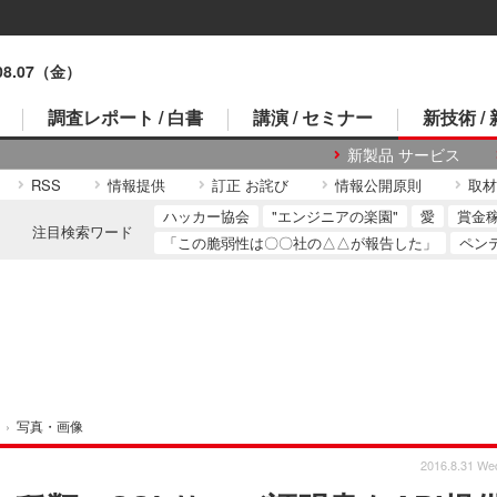
.08.07（金）
調査レポート / 白書
講演 / セミナー
新技術 /
新製品 サービス
RSS
情報提供
訂正 お詫び
情報公開原則
取材
ハッカー協会
"エンジニアの楽園"
愛
賞金
注目検索ワード
「この脆弱性は〇〇社の△△が報告した」
ペン
›
写真・画像
2016.8.31 We