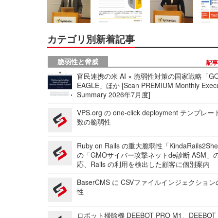
カテゴリ別新着記事
脆弱性と脅威
記
官民連携の米 AI × 脆弱性対策の国家戦略「GO
EAGLE」ほか [Scan PREMIUM Monthly Execu
Summary 2026年7月度]
VPS.org の one-click deployment テンプ
数の脆弱性
Ruby on Rails の重大脆弱性「KindaRails2Sh
の「GMOサイバー攻撃ネットde診断 ASM」
応、Rails の利用を検出した顧客に個別案内
BaserCMS に CSVファイルインジェクショ
性
ロボット掃除機 DEEBOT PRO M1、DEEBOT