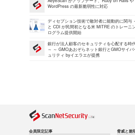
AeyeScan がアップデート、Ruby on Rails や
WordPress の最新脆弱性に対応
ディセプション技術で敵対者に能動的に関与 ～
と CDI が民間初となる米 MITRE のトレーニ
ログラム提供開始
銀行が法人顧客のセキュリティを心配する時
～ ～ GMOあおぞらネット銀行とGMOサイ
ュリティ byイエラエが提携
会員限定記事
脅威と脆