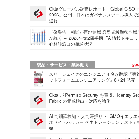
Oktaグローバル調査レポート「Global CISO Ins
2026」公開、日本はガバナンスツール導入で
遅れ
「偽警告」相談が再び急増 容疑者検挙後も増
が続く ～ 2026年第2四半期 IPA 情報セキュ
心相談窓口の相談状況
製品・サービス・業界動向
記
スリーシェイクのエンジニア 4 名が翻訳『実
ットフォームエンジニアリング』8 / 24 発売
Okta が Permiso Security を買収、Identity Sec
Fabric の脅威検出・対応を強化
AI で網羅検知 × 人で深掘り ～ GMOイエラエ
ホワイトハッカー ペネトレーションテスト」
始