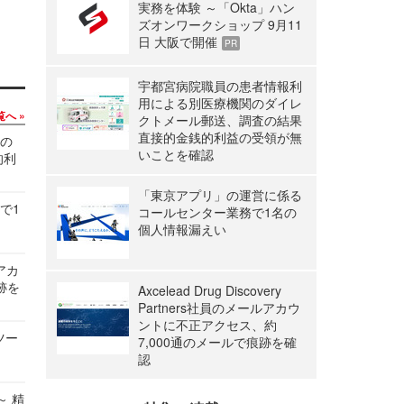
実務を体験 ～「Okta」ハン
ズオンワークショップ 9月11
日 大阪で開催
PR
宇都宮病院職員の患者情報利
用による別医療機関のダイレ
覧へ
クトメール郵送、調査の結果
直接的金銭的利益の受領が無
関の
いことを確認
的利
「東京アプリ」の運営に係る
で1
コールセンター業務で1名の
個人情報漏えい
ルアカ
跡を
Axcelead Drug Discovery
Partners社員のメールアカウ
ントに不正アクセス、約
ツー
7,000通のメールで痕跡を確
認
～ 精