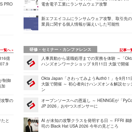
S PRO
電舎電子工業にランサムウェア攻撃
新エフエイコムにランサムウェア攻撃、取引先
業員に関する個人情報が漏えいした可能性
研修・セミナー・カンファレンス
事一覧へ
記事一
816億
人事異動から退職処理までの実務を体験 ～「Okt
7.9
ハンズオンワークショップ 9月11日 大阪で開催
Okta Japan「さわってみようAuth0！」を9月1
 が制御
大阪で開催 ～ 初心者向けハンズオン＆解説セッ
追加
ン
型攻撃の
オープンソースへの恩返し ～ HENNGEが「PyCo
JP 2026」おやつスポンサーに
けたと
AI が未知の攻撃クラスを発明する日 ～ FFRI 鵜
司の Black Hat USA 2026 今年の見どころ