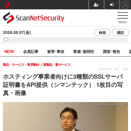
MENU
2026.08.07(金)
検索
購読
NEW!
会員記事
被害･事故
脅威･脆弱性
調査･報告
製品・サービス・業界動向
新製品・新サービス
2016.8.31（水） 8:00
ホスティング事業者向けに3種類のSSLサーバ
証明書をAPI提供（シマンテック） 1枚目の写
真・画像