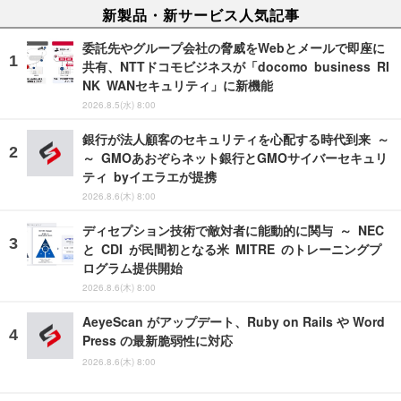
新製品・新サービス人気記事
委託先やグループ会社の脅威をWebとメールで即座に
共有、NTTドコモビジネスが「docomo business RI
NK WANセキュリティ」に新機能
2026.8.5(水) 8:00
銀行が法人顧客のセキュリティを心配する時代到来 ～
～ GMOあおぞらネット銀行とGMOサイバーセキュリ
ティ byイエラエが提携
2026.8.6(木) 8:00
ディセプション技術で敵対者に能動的に関与 ～ NEC
と CDI が民間初となる米 MITRE のトレーニングプ
ログラム提供開始
2026.8.6(木) 8:00
AeyeScan がアップデート、Ruby on Rails や Word
Press の最新脆弱性に対応
2026.8.6(木) 8:00