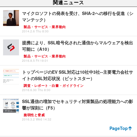
関連ニュース
マイクロソフトの発表を受け、SHA-2への移行を促進（シ
マンテック）
製品・サービス・業界動向
2014.2.6 Thu 8:00
提携により、SSL暗号化された通信からマルウェアを検出
可能に（A10）
製品・サービス・業界動向
2016.8.5 Fri 19:01
トップページのEV SSL対応は10社中3社--主要電力会社サ
イトのSSL対応状況（ビットスター）
調査・レポート・白書・ガイドライン
2016.6.30 Thu 8:00
SSL通信の増加でセキュリティ対策製品の処理能力への影
響が深刻に（F5）
脆弱性と脅威
2016.3.2 Wed 14:32
PageTop