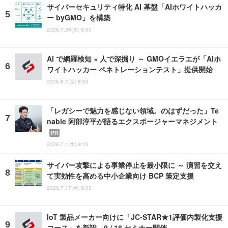
サイバーセキュリティ特化 AI 基盤「AIホワイトハッカ
ー byGMO」を構築
2026.7.30(木) 8:00
AI で網羅検知 × 人で深掘り ～ GMOイエラエが「AIホ
ワイトハッカー ペネトレーションテスト」提供開始
2026.8.7(金) 8:00
「レガシーで魅力を感じない領域。のはずだった」Te
nable 阿部淳平が語るエクスポージャーマネジメント
PR
2026.7.1(水) 8:10
サイバー攻撃による事業停止を最小限に ～ 演習を交え
て実効性を高める中小企業向け BCP 策定支援
2026.7.17(金) 8:00
IoT 製品メーカー向けに「JC-STAR★1評価内製化支援
コース」を新設、9 / 18 セミナー開催