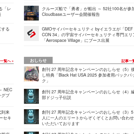
する「レ
クルーズ船で「勇者」が船出 ～ 52社100名が参
表
Cloudbaseユーザー会開催報告
正する
GMOサイバーセキュリティ byイエラエが「DEF
CON 34」の宇宙サイバーセキュリティ専門エリ
「Aerospace Village」にブース出展
おしらせ
事一覧へ
記事一
創刊 27 周年記念キャンペーンのおしらせ（5）
し特典「Black Hat USA 2025 参加者用バックパ
ク」
 NEC
創刊 27 周年記念キャンペーンのおしらせ（4）
ングプ
部ドジっ子伝説
代到来
創刊 27 周年記念キャンペーンのおしらせ（3）5
バーセキ
人に一人のエリートからぞくぞくとお問い合わ
いただいております