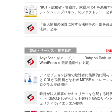
NICT・総務省・警察庁、家庭用 IoT を悪用
ジデンシャルプロキシ」のファクトシート公
「個人情報の保護に関する法律等の一部を改
法律」公布
製品・サービス・業界動向
記
AeyeScan がアップデート、Ruby on Rails や
WordPress の最新脆弱性に対応
ディセプション技術で敵対者に能動的に関与 ～
と CDI が民間初となる米 MITRE のトレーニ
ログラム提供開始
銀行が法人顧客のセキュリティを心配する時
～ ～ GMOあおぞらネット銀行とGMOサイ
ュリティ byイエラエが提携