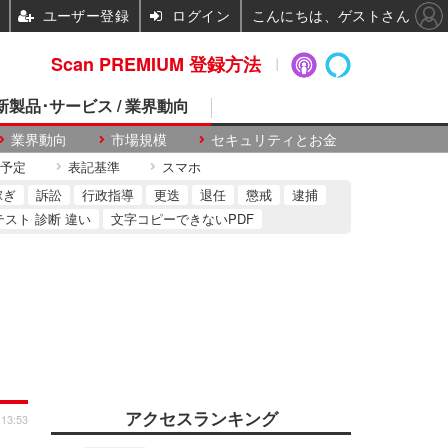
ユーザー登録
ログイン
こんにちは、ゲストさん
Scan PREMIUM 登録方法
 新製品･サービス / 業界動向
業界動向
市場規模
セキュリティとお金
予定
表記基準
スマホ
稼ぎ
訴訟
行政指導
更迭
退任
懲戒
逮捕
テスト 診断 違い
文字コピーできないPDF
アクセスランキング
 13:53