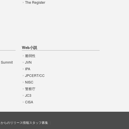
The Register
Web小説
脆弱性
t Summit
JVN
IPA
JPCERT/CC
NISC
警察庁
JC3
CISA
ドからのリリース情報
スタッフ募集