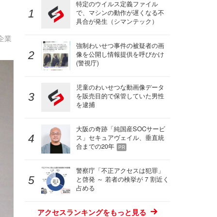
特定のウイルス定義ファイル
で、マシンの動作が遅くなる不
具合が発生（シマンテック）
企業
強制わいせつ事件の被疑者の画
像を公開し情報提供を呼びかけ
(警視庁)
児童のわいせつな動画像データ
を販売目的で保管していた男性
を逮捕
大阪の奇跡「純国産SOCサービ
ス」セキュアヴェイル、垂直統
合までの20年
PR
警察庁「不正アクセスは犯罪」
と啓発 ～ 若者の検挙が 7 割近く
占める
アクセスランキングをもっと見る