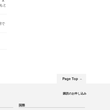
 X
かもと
件
用で
Page Top
購読のお申し込み
国際