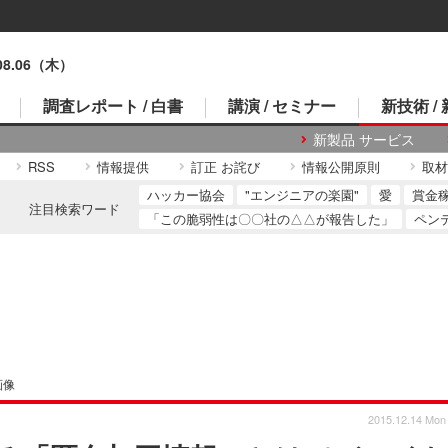
.08.06（木）
調査レポート / 白書
講演 / セミナー
新技術 /
新製品 サービス
RSS
情報提供
訂正 お詫び
情報公開原則
取材
ハッカー協会
"エンジニアの楽園"
愛
賞金
注目検索ワード
「この脆弱性は〇〇社の△△が報告した」
ペン
画像
2015.12.14 Mon