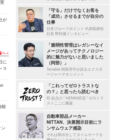
る実
「守る」だけでなくお客を
「成功」させるまでが自分の
社が
仕事
日本プルーフポイント 代表取締役
社長 野村健インタビュー
「脆弱性管理はレガシーなイ
メージがあってテクノロジー
覧へ
的に魅力がないと思いました
1日に
（阿部）」
ショ
Tenable 阿部淳平が語るエクスポ
ージャーマネジメント
n
「これってゼロトラストな
の？」と思ったら読むべき
ID 起点の “ HENNGE流 ” ゼロトラ
ストここに爆誕
飼裕
自動車部品メーカー
NITTAN、決算開示目前にラ
オン
ンサムウェア感染
それは朝出社してタイムカードを
押せないことからはじまった。