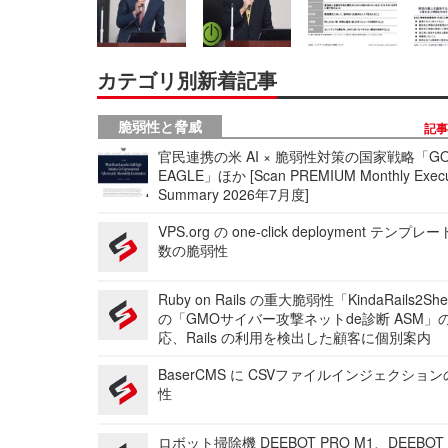
カテゴリ別新着記事
脆弱性と脅威
記
官民連携の米 AI × 脆弱性対策の国家戦略「GO
EAGLE」ほか [Scan PREMIUM Monthly Execu
Summary 2026年7月度]
VPS.org の one-click deployment テンプ
数の脆弱性
Ruby on Rails の重大脆弱性「KindaRails2Sh
の「GMOサイバー攻撃ネットde診断 ASM」
応、Rails の利用を検出した顧客に個別案内
BaserCMS に CSVファイルインジェクショ
性
ロボット掃除機 DEEBOT PRO M1、DEEBOT