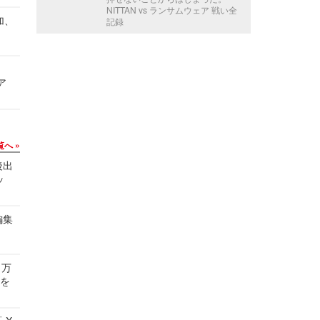
NITTAN vs ランサムウェア 戦い全
加、
記録
ア
覧へ
後出
ッ
編集
 万
せを