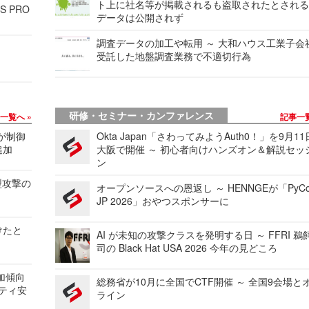
ト上に社名等が掲載されるも盗取されたとされ
S PRO
データは公開されず
調査データの加工や転用 ～ 大和ハウス工業子会
受託した地盤調査業務で不適切行為
研修・セミナー・カンファレンス
事一覧へ
記事一
 が制御
Okta Japan「さわってみようAuth0！」を9月1
追加
大阪で開催 ～ 初心者向けハンズオン＆解説セッ
ン
型攻撃の
オープンソースへの恩返し ～ HENNGEが「PyCo
JP 2026」おやつスポンサーに
けたと
AI が未知の攻撃クラスを発明する日 ～ FFRI 鵜
司の Black Hat USA 2026 今年の見どころ
加傾向
総務省が10月に全国でCTF開催 ～ 全国9会場と
リティ安
ライン