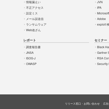
情報漏えい
JVN
不正アクセス
IPA
設定ミス
Microsof
メール誤送信
Adobe
ランサムウェア
exploit
Web改ざん
レポート
セミナー
調査報告書
Black Ha
JNSA
Gartner 
ISOG-J
RSA Con
OWASP
Security
リリース窓口・お問い合わせ
広告