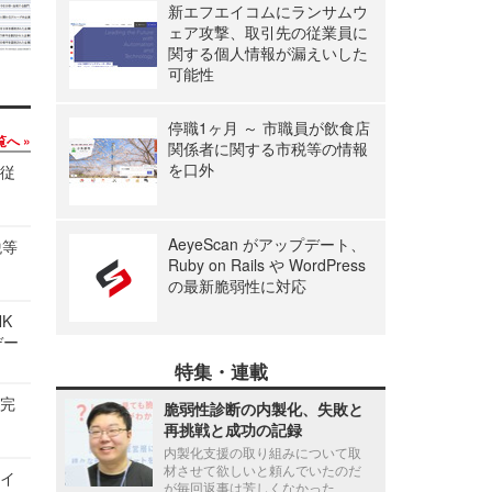
新エフエイコムにランサムウ
ェア攻撃、取引先の従業員に
関する個人情報が漏えいした
可能性
停職1ヶ月 ～ 市職員が飲食店
覧へ
関係者に関する市税等の情報
を口外
の従
AeyeScan がアップデート、
税等
Ruby on Rails や WordPress
の最新脆弱性に対応
NK
デー
特集・連載
を完
脆弱性診断の内製化、失敗と
再挑戦と成功の記録
内製化支援の取り組みについて取
材させて欲しいと頼んでいたのだ
サイ
が毎回返事は芳しくなかった