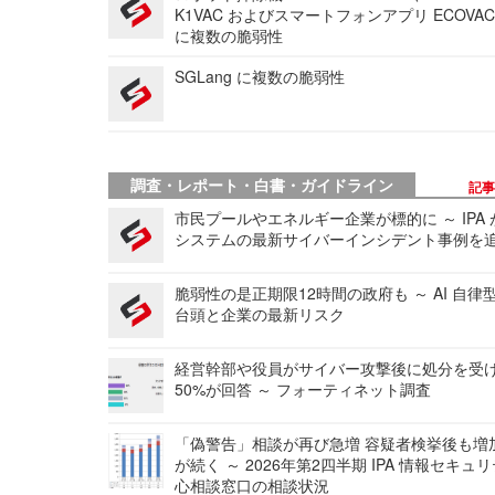
K1VAC およびスマートフォンアプリ ECOVAC
に複数の脆弱性
SGLang に複数の脆弱性
調査・レポート・白書・ガイドライン
記
市民プールやエネルギー企業が標的に ～ IPA
システムの最新サイバーインシデント事例を
脆弱性の是正期限12時間の政府も ～ AI 自律
台頭と企業の最新リスク
経営幹部や役員がサイバー攻撃後に処分を受
50%が回答 ～ フォーティネット調査
「偽警告」相談が再び急増 容疑者検挙後も増
が続く ～ 2026年第2四半期 IPA 情報セキュ
心相談窓口の相談状況