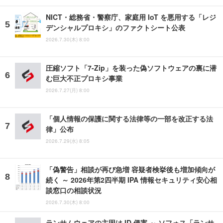
NICT・総務省・警察庁、家庭用 IoT を悪用する「レジ
デンシャルプロキシ」のファクトシート公表
2026.7.30(木) 8:00
圧縮ソフト「7-Zip」を装った偽ソフトウェアの裏に潜
む巨大不正プロキシ事業
2026.7.27(月) 8:00
「個人情報の保護に関する法律等の一部を改正する法
律」公布
2026.7.29(水) 8:05
「偽警告」相談が再び急増 容疑者検挙後も増加傾向が
続く ～ 2026年第2四半期 IPA 情報セキュリティ安心相
談窓口の相談状況
2026.7.30(木) 8:00
ランサムウェアの主因は ID 侵害 ～ ソフォス「ランサ