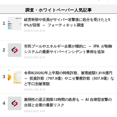
調査・ホワイトペーパー人気記事
経営幹部や役員がサイバー攻撃後に処分を受けたと5
0%が回答 ～ フォーティネット調査
2026.8.5(水) 8:00
市民プールやエネルギー企業が標的に ～ IPA が制御
システムの最新サイバーインシデント事例を追加
2026.8.6(木) 8:00
令和8(2026)年上半期の特殊詐欺、被害総額1,816億円
～ 投資詐欺（797.9億）やニセ警察詐欺（507.9億）な
ど手口別被害額
2026.8.7(金) 8:00
脆弱性の是正期限12時間の政府も ～ AI 自律型攻撃の
台頭と企業の最新リスク
2026.8.6(木) 8:00