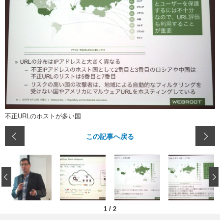
不正URLのホストが多い国
この記事へ戻る
‹
1
/
2