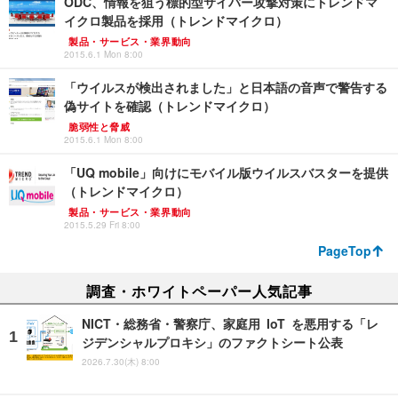
ODC、情報を狙う標的型サイバー攻撃対策にトレンドマ
イクロ製品を採用（トレンドマイクロ）
製品・サービス・業界動向
2015.6.1 Mon 8:00
「ウイルスが検出されました」と日本語の音声で警告する
偽サイトを確認（トレンドマイクロ）
脆弱性と脅威
2015.6.1 Mon 8:00
「UQ mobile」向けにモバイル版ウイルスバスターを提供
（トレンドマイクロ）
製品・サービス・業界動向
2015.5.29 Fri 8:00
PageTop
調査・ホワイトペーパー人気記事
NICT・総務省・警察庁、家庭用 IoT を悪用する「レ
ジデンシャルプロキシ」のファクトシート公表
2026.7.30(木) 8:00