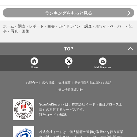
ランキングをもっと見る
ホーム
›
調査・レポート・白書・ガイドライン
›
調査・ホワイトペーパー
›
記
写真・画像
事
›
TOP
Home
X
Mail Magazine
お問合せ
広告掲載
会社概要
特定商取引法に基づく表記
個人情報保護方針
ScanNetSecurity は、株式会社イード（東証グロース上
場）の運営するサービスです。
証券コード：6038
株式会社イードは、個人情報の適切な取扱いを行う事業
者に対して付与されるプライバシーマークの付与認定を