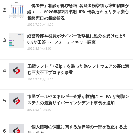
「偽警告」相談が再び急増 容疑者検挙後も増加傾向が
続く ～ 2026年第2四半期 IPA 情報セキュリティ安心
相談窓口の相談状況
2026.7.30(木) 8:00
経営幹部や役員がサイバー攻撃後に処分を受けたと5
0%が回答 ～ フォーティネット調査
2026.8.5(水) 8:00
圧縮ソフト「7-Zip」を装った偽ソフトウェアの裏に潜
む巨大不正プロキシ事業
2026.7.27(月) 8:00
市民プールやエネルギー企業が標的に ～ IPA が制御シ
ステムの最新サイバーインシデント事例を追加
2026.8.6(木) 8:00
「個人情報の保護に関する法律等の一部を改正する法
律」公布