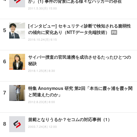
か」 (1) 事件の背景にある様々なハッカーの存在
2011.5.30(月) 15:00
[インタビュー] セキュリティ診断で検知される脆弱性
の傾向に変化あり（NTTデータ先端技術）
PR
2016.10.24(月) 9:15
サイバー捜査の官民連携を成功させるたったひとつの
秘訣
2018.1.25(木) 8:30
特集 Anonymous 研究 第2回「本当に霞ヶ浦を霞ヶ関
と間違えたのか」
2012.8.23(木) 8:00
規範となりうるか？セコムの対応事例（1）
2003.7.24(木) 12:00