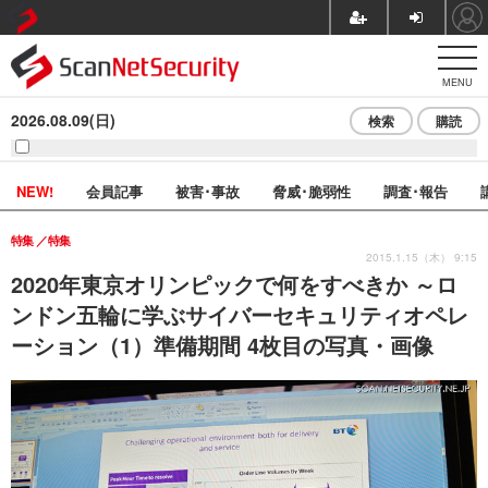
MENU
2026.08.09(日)
検索
購読
NEW!
会員記事
被害･事故
脅威･脆弱性
調査･報告
特集
特集
2015.1.15（木） 9:15
2020年東京オリンピックで何をすべきか ～ロ
ンドン五輪に学ぶサイバーセキュリティオペレ
ーション（1）準備期間 4枚目の写真・画像