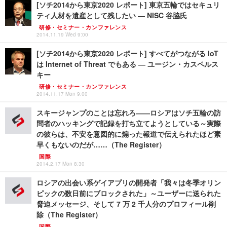
[ソチ2014から東京2020 レポート] 東京五輪ではセキュリ
ティ人材を遺産として残したい ― NISC 谷脇氏
研修・セミナー・カンファレンス
2014.11.19 Wed 9:00
[ソチ2014から東京2020 レポート] すべてがつながる IoT
は Internet of Threat でもある ― ユージン・カスペルス
キー
研修・セミナー・カンファレンス
2014.11.17 Mon 9:00
スキージャンプのことは忘れろ――ロシアはソチ五輪の訪
問者のハッキングで記録を打ち立てようとしている～実際
の彼らは、不安を意図的に煽った報道で伝えられたほど素
早くもないのだが……（The Register）
国際
2014.2.17 Mon 8:30
ロシアの出会い系ゲイアプリの開発者「我々は冬季オリン
ピックの数日前にブロックされた」～ユーザーに送られた
脅迫メッセージ、そして 7 万 2 千人分のプロフィール削
除（The Register）
国際