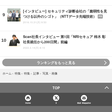
[インタビュー] セキュリティ診断会社の「脆弱性を見
つける以外のシゴト」（NTTデータ先端技術）
PR
2016.10.31(月) 9:50
Scan社長インタビュー 第1回「NRIセキュア 柿木 彰
社長就任から200日間」前編
2022.3.14(月) 8:10
ランキングをもっと見る
写真・画像
ホーム
›
特集
›
特集
›
記事
›
TOP
Home
X
Mail Magazine