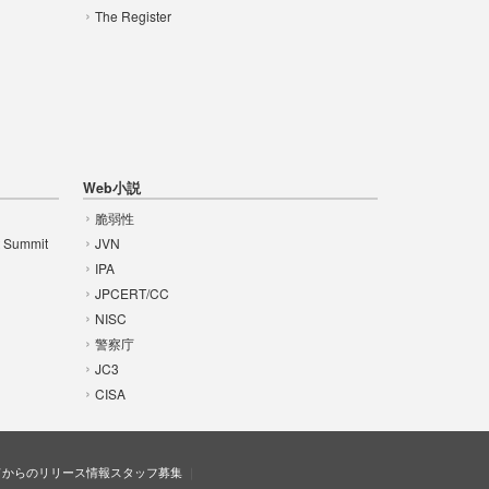
The Register
Web小説
脆弱性
t Summit
JVN
IPA
JPCERT/CC
NISC
警察庁
JC3
CISA
ドからのリリース情報
スタッフ募集