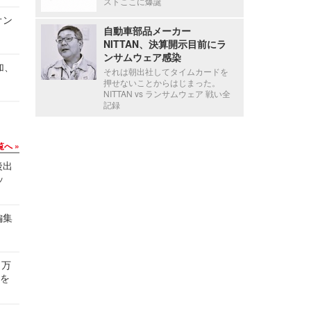
ストここに爆誕
オン
自動車部品メーカー
NITTAN、決算開示目前にラ
ンサムウェア感染
加、
それは朝出社してタイムカードを
押せないことからはじまった。
NITTAN vs ランサムウェア 戦い全
記録
覧へ
後出
ッ
編集
 万
せを