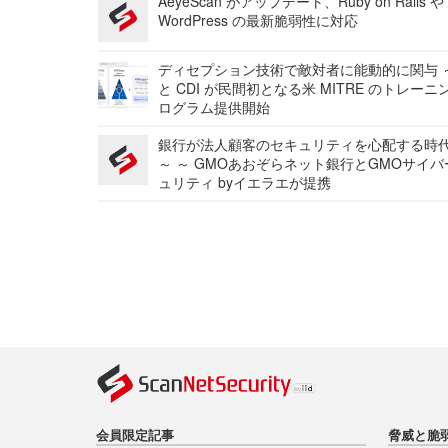
AeyeScan がアップデート、Ruby on Rails や
WordPress の最新脆弱性に対応
ディセプション技術で敵対者に能動的に関与 ～
と CDI が民間初となる米 MITRE のトレーニ
ログラム提供開始
銀行が法人顧客のセキュリティを心配する時
～ ～ GMOあおぞらネット銀行とGMOサイ
ュリティ byイエラエが提携
会員限定記事
脅威と脆