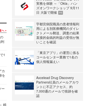
実務を体験 ～「Okta」ハン
ズオンワークショップ 9月11
日 大阪で開催
PR
宇都宮病院職員の患者情報利
用による別医療機関のダイレ
覧へ
クトメール郵送、調査の結果
関の
直接的金銭的利益の受領が無
的利
いことを確認
「東京アプリ」の運営に係る
で1
コールセンター業務で1名の
個人情報漏えい
ルアカ
跡を
Axcelead Drug Discovery
Partners社員のメールアカウ
ントに不正アクセス、約
ツー
7,000通のメールで痕跡を確
認
～ 精