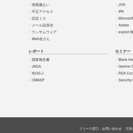
情報漏えい
JVN
不正アクセス
IPA
設定ミス
Microsof
メール誤送信
Adobe
ランサムウェア
exploit
Web改ざん
レポート
セミナー
調査報告書
Black Ha
JNSA
Gartner 
ISOG-J
RSA Con
OWASP
Security
リリース窓口・お問い合わせ
広告