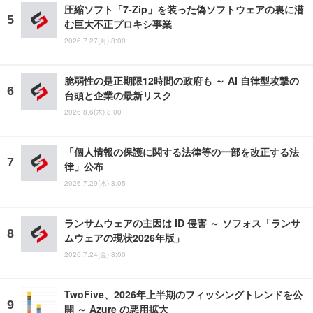
圧縮ソフト「7-Zip」を装った偽ソフトウェアの裏に潜
む巨大不正プロキシ事業
2026.7.27(月) 8:00
脆弱性の是正期限12時間の政府も ～ AI 自律型攻撃の
台頭と企業の最新リスク
2026.8.6(木) 8:00
「個人情報の保護に関する法律等の一部を改正する法
律」公布
2026.7.29(水) 8:05
ランサムウェアの主因は ID 侵害 ～ ソフォス「ランサ
ムウェアの現状2026年版」
2026.7.24(金) 8:00
TwoFive、2026年上半期のフィッシングトレンドを公
開 ～ Azure の悪用拡大