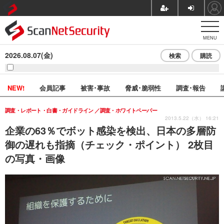
MENU
2026.08.07(金)
検索
購読
NEW!
会員記事
被害･事故
脅威･脆弱性
調査･報告
調査・レポート・白書・ガイドライン
調査・ホワイトペーパー
2013.5.22（水） 16:21
企業の63％でボット感染を検出、日本の多層防
御の遅れも指摘（チェック・ポイント） 2枚目
の写真・画像