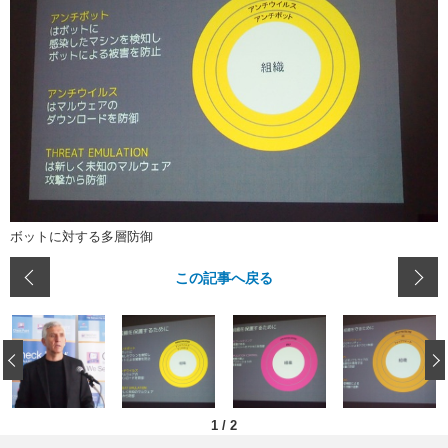
ボットに対する多層防御
この記事へ戻る
‹
1
/
2