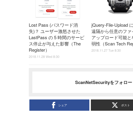
Lost Pass (パスワード消
jQuery-File-Uploa
失)？ ユーザー激怒させた
遠隔から任意のファ
LastPass の 5 時間のサービ
アップロード可能と
ス停止が与えた影響（The
弱性（Scan Tech Re
Register）
2018.11.27 Tue 8:30
2018.11.28 Wed 8:30
ScanNetSecurityをフォ
シェア
ポスト