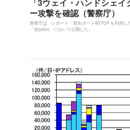
「3ウェイ・ハンドシェイク
ー攻撃を確認（警察庁）
警察庁は、レポート「宛先ポート80/TCP を利用し
「@police」において公開した。