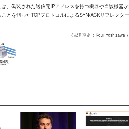
れは、偽装された送信元IPアドレスを持つ機器や当該機器が
とを狙ったTCPプロトコルによるSYN/ACKリフレクタ
《吉澤 亨史（ Kouji Yoshizawa