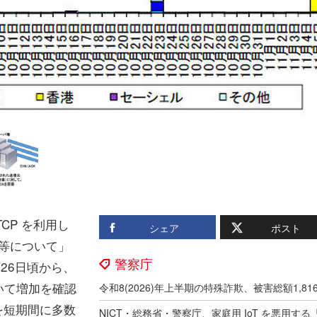
CP を利用し
シェア
ポスト
測等について」
警察庁
月26日頃から、
いて増加を確認
を短期間に多数