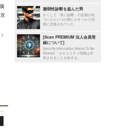
属
脆弱性診断を盗んだ男
ー攻
かくして「良い診断」の定義が気
づいたらいつの間にかすっかり別
物に交換されていた
 ）》
[Scan PREMIUM 法人会員登
録について]
Security Information Wants To Be
Shared.「セキュリティ情報は共
有されることを欲する」