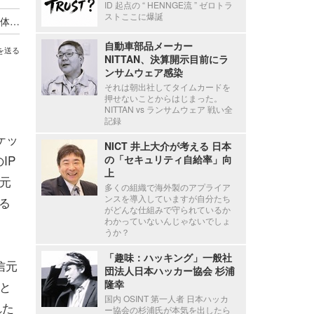
ID 起点の “ HENNGE流 ” ゼロトラ
ストここに爆誕
家庭用 IoT 機器を悪用したサイバー攻撃、官民一体で対策推進
自動車部品メーカー
を送る
NITTAN、決算開示目前にラ
ンサムウェア感染
それは朝出社してタイムカードを
押せないことからはじまった。
NITTAN vs ランサムウェア 戦い全
記録
ケッ
NICT 井上大介が考える 日本
IP
の「セキュリティ自給率」向
上
元
多くの組織で海外製のアプライア
ンスを導入していますが自分たち
る
がどんな仕組みで守られているか
わかっていないんじゃないでしょ
うか？
「趣味：ハッキング」一般社
信元
団法人日本ハッカー協会 杉浦
隆幸
たと
国内 OSINT 第一人者 日本ハッカ
れた
ー協会の杉浦氏が本気を出したら