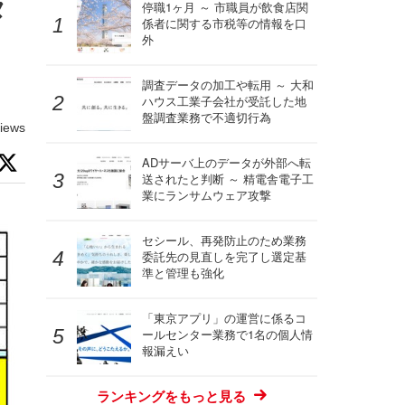
タ
停職1ヶ月 ～ 市職員が飲食店関
係者に関する市税等の情報を口
外
調査データの加工や転用 ～ 大和
ハウス工業子会社が受託した地
盤調査業務で不適切行為
iews
ADサーバ上のデータが外部へ転
送されたと判断 ～ 精電舎電子工
業にランサムウェア攻撃
セシール、再発防止のため業務
委託先の見直しを完了し選定基
準と管理も強化
「東京アプリ」の運営に係るコ
ールセンター業務で1名の個人情
報漏えい
ランキングをもっと見る