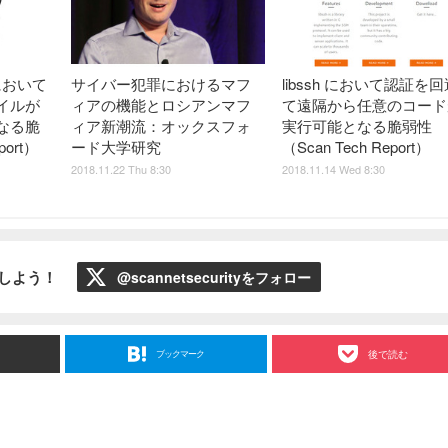
d において
サイバー犯罪におけるマフ
libssh において認証を
イルが
ィアの機能とロシアンマフ
て遠隔から任意のコード
なる脆
ィア新潮流：オックスフォ
実行可能となる脆弱性
port）
ード大学研究
（Scan Tech Report）
2018.11.22 Thu 8:30
2018.11.14 Wed 8:30
ローしよう！
@scannetsecurityをフォロー
ブックマーク
後で読む