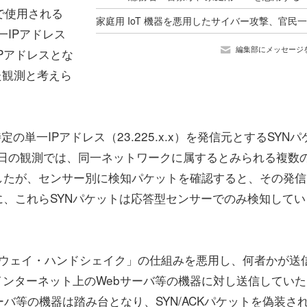
で使用される
一IPアドレス
編集部にメッセージ
Pアドレスとな
した観測と考えら
単一IPアドレス（23.225.x.x）を発信元とするSYNパ
5日の観測では、同一ネットワークに属するとみられる複数の
したが、センサー別に検知パケットを確認すると、その発信
に、これらSYNパケットは応答型センサーでのみ検知してい
3ウェイ・ハンドシェイク」の仕組みを悪用し、何者かが送
のインターネット上のWebサーバ等の機器に対し送信してい
ーバ等の機器は踏み台となり、SYN/ACKパケットを偽装さ