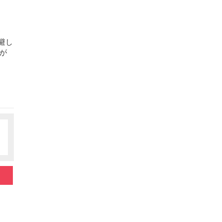
回避し
が