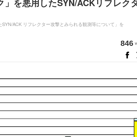
」を悪用したSYN/ACKリフレク
たSYN/ACK リフレクター攻撃とみられる観測等について」を
846
v