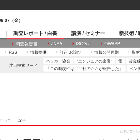
.08.07（金）
調査レポート / 白書
講演 / セミナー
新技術 /
調査報告書
JNSA
ISOG-J
OWASP
RSS
情報提供
訂正 お詫び
情報公開原則
取材
ハッカー協会
"エンジニアの楽園"
愛
賞金
注目検索ワード
「この脆弱性は〇〇社の△△が報告した」
ペン
ペーパー
›
記事
2018.12.4 Tu