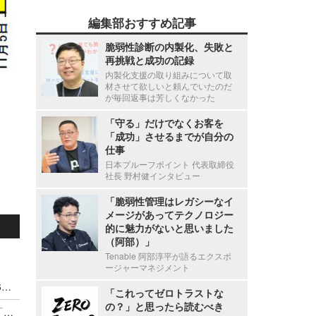
編集部おすすめ記事
脆弱性診断の内製化、失敗と
再挑戦と成功の記録
内製化支援の取り組みについて取
材させて欲しいと頼んでいたのだ
が毎回返事は芳しくなかった
「守る」だけでなくお客を
「成功」させるまでが自分の
仕事
日本プルーフポイント 代表取締役
社長 野村健インタビュー
「脆弱性管理はレガシーなイ
メージがあってテクノロジー
的に魅力がないと思いました
（阿部）」
Tenable 阿部淳平が語るエクスポ
ージャーマネジメント
令和8(2026)年上半期の特殊詐欺、被害総額1,816億円 ～ 投資詐欺（797.9億）やニセ警察詐欺（507.9億）など手口別被害額
「これってゼロトラストな
の？」と思ったら読むべき
NICT・総務省・警察庁、家庭用 IoT を悪用する「レジデンシャルプロキシ」のファクトシート公表