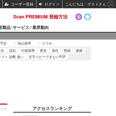
ユーザー登録
ログイン
こんにちは、ゲストさん
Scan PREMIUM 登録方法
 新製品･サービス / 業界動向
予定
表記基準
スマホ
稼ぎ
訴訟
行政指導
更迭
退任
懲戒
逮捕
テスト 診断 違い
文字コピーできないPDF
アクセスランキング
e 9:00