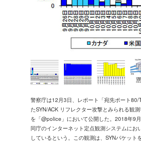
警察庁は12月3日、レポート「宛先ポート80/T
たSYN/ACK リフレクター攻撃とみられる観
を「@police」において公開した。2018年9
同庁のインターネット定点観測システムにお
しているという。この観測は、SYNパケット