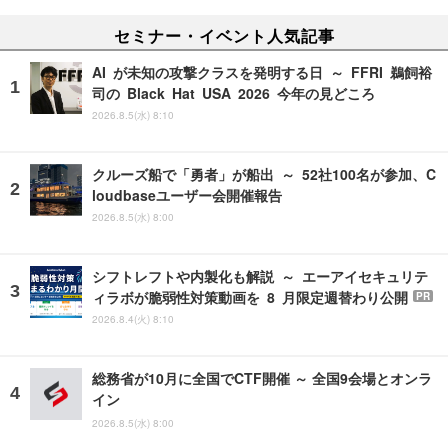
セミナー・イベント人気記事
AI が未知の攻撃クラスを発明する日 ～ FFRI 鵜飼裕
司の Black Hat USA 2026 今年の見どころ
2026.8.5(水) 8:10
クルーズ船で「勇者」が船出 ～ 52社100名が参加、C
loudbaseユーザー会開催報告
2026.8.5(水) 8:00
シフトレフトや内製化も解説 ～ エーアイセキュリテ
ィラボが脆弱性対策動画を 8 月限定週替わり公開
PR
2026.8.4(火) 8:10
総務省が10月に全国でCTF開催 ～ 全国9会場とオンラ
イン
2026.8.5(水) 8:00