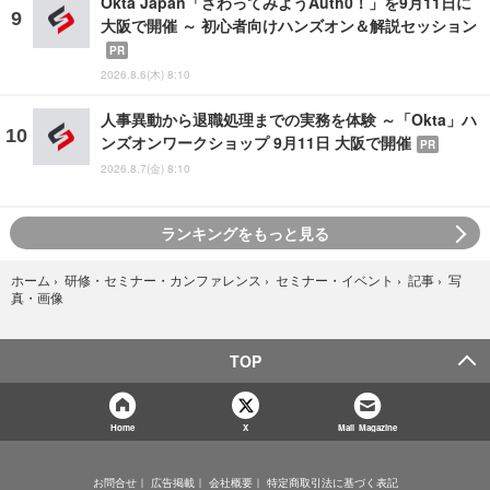
Okta Japan「さわってみようAuth0！」を9月11日に
大阪で開催 ～ 初心者向けハンズオン＆解説セッション
PR
2026.8.6(木) 8:10
人事異動から退職処理までの実務を体験 ～「Okta」ハ
ンズオンワークショップ 9月11日 大阪で開催
PR
2026.8.7(金) 8:10
ランキングをもっと見る
写
ホーム
›
研修・セミナー・カンファレンス
›
セミナー・イベント
›
記事
›
真・画像
TOP
Home
X
Mail Magazine
お問合せ
広告掲載
会社概要
特定商取引法に基づく表記