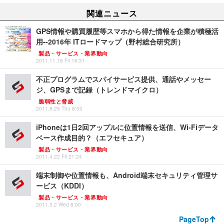
関連ニュース
GPS情報や購買履歴等スマホから得た情報を企業が積極活
用--2016年 ITロードマップ（野村総合研究所）
製品・サービス・業界動向
2011.11.18 Fri 16:31
不正プログラムでスパイサービス提供、通話やメッセー
ジ、GPSまで記録（トレンドマイクロ）
脆弱性と脅威
2011.8.25 Thu 8:00
iPhoneは1日2回アップルに位置情報を送信、Wi-Fiデータ
ベース作成目的？（エフセキュア）
製品・サービス・業界動向
2011.4.22 Fri 21:24
端末制御や位置情報も、Android端末セキュリティ管理サ
ービス（KDDI）
製品・サービス・業界動向
2011.3.2 Wed 8:00
PageTop