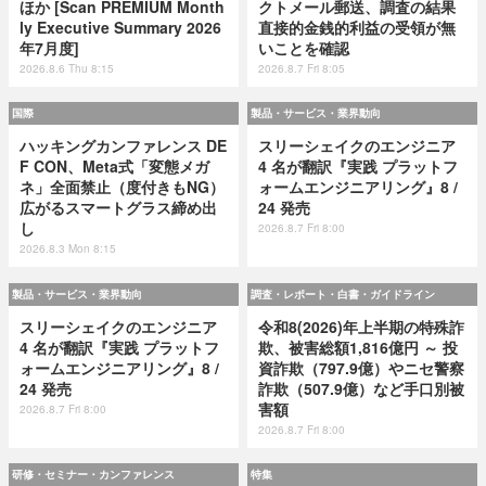
ほか [Scan PREMIUM Month
クトメール郵送、調査の結果
ly Executive Summary 2026
直接的金銭的利益の受領が無
年7月度]
いことを確認
2026.8.6 Thu 8:15
2026.8.7 Fri 8:05
国際
製品・サービス・業界動向
ハッキングカンファレンス DE
スリーシェイクのエンジニア
F CON、Meta式「変態メガ
4 名が翻訳『実践 プラットフ
ネ」全面禁止（度付きもNG）
ォームエンジニアリング』8 /
広がるスマートグラス締め出
24 発売
し
2026.8.7 Fri 8:00
2026.8.3 Mon 8:15
製品・サービス・業界動向
調査・レポート・白書・ガイドライン
スリーシェイクのエンジニア
令和8(2026)年上半期の特殊詐
4 名が翻訳『実践 プラットフ
欺、被害総額1,816億円 ～ 投
ォームエンジニアリング』8 /
資詐欺（797.9億）やニセ警察
24 発売
詐欺（507.9億）など手口別被
害額
2026.8.7 Fri 8:00
2026.8.7 Fri 8:00
研修・セミナー・カンファレンス
特集