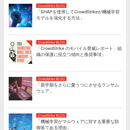
CrowdStrike BLOG
「SHAPを使用してCrowdStrikeが機械学習
モデルを強化する方法」
CrowdStrike BLOG
「CrowdStrike のモバイル脅威レポート、組
織の保護に役立つ傾向と推奨事項」
CrowdStrike BLOG
「新学期をさらに憂うつにさせるランサム
ウェア」
CrowdStrike BLOG
「機械学習がマルウェアに対する重要な防
御策である理由」