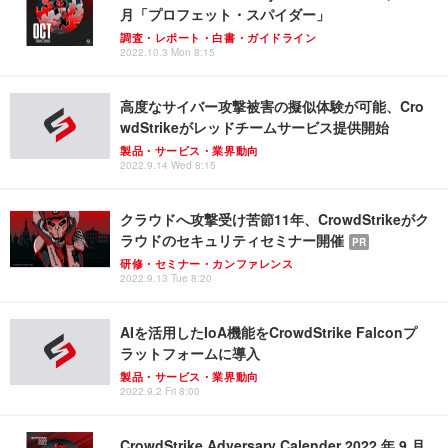
月「プロフェット・スパイダー」
調査・レポート・白書・ガイドライン
2022.10.3 Mon 8:15
高度なサイバー攻撃被害の擬似体験が可能、Cro
wdStrikeがレッドチームサービス提供開始
製品・サービス・業界動向
2022.9.14 Wed 8:15
クラウドへ攻撃受け苦節11年、CrowdStrikeがク
ラウドのセキュリティセミナー開催
PR
研修・セミナー・カンファレンス
2022.9.13 Tue 8:20
AIを活用したIoA機能をCrowdStrike Falconプ
ラットフォームに導入
製品・サービス・業界動向
2022.9.2 Fri 8:00
CrowdStrike Adversary Calender 2022 年 9 月