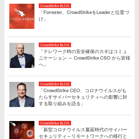
CrowdStrike BLOG
「Forrester、CrowdStrikeをLeaderと位置づ
け」
CrowdStrike BLOG
「テレワーク時の安全確保のカギはコミュ
ニケーション ～ CrowdStrike CSO から皆様
へ」
CrowdStrike BLOG
「CrowdStrike CEO、コロナウイルスがも
たらすサイバーセキュリティへの影響に対
する取り組みを語る」
CrowdStrike BLOG
「新型コロナウイルス蔓延時代のサイバー
セキュリティ～リモートワークへの移行と