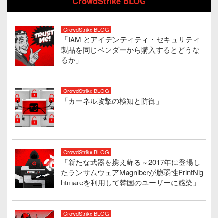
CrowdStrike BLOG
CrowdStrike BLOG
「IAM とアイデンティティ・セキュリティ
製品を同じベンダーから購入するとどうな
るか」
CrowdStrike BLOG
「カーネル攻撃の検知と防御」
CrowdStrike BLOG
「新たな武器を携え蘇る～2017年に登場し
たランサムウェアMagniberが脆弱性PrintNig
htmareを利用して韓国のユーザーに感染」
CrowdStrike BLOG