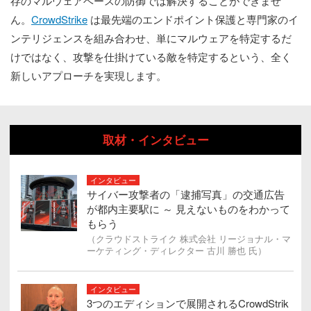
存のマルウェアベースの防御では解決することができませ
ん。
CrowdStrike
は最先端のエンドポイント保護と専門家のイ
ンテリジェンスを組み合わせ、単にマルウェアを特定するだ
けではなく、攻撃を仕掛けている敵を特定するという、全く
新しいアプローチを実現します。
取材・インタビュー
インタビュー
サイバー攻撃者の「逮捕写真」の交通広告
が都内主要駅に ～ 見えないものをわかって
もらう
（クラウドストライク 株式会社 リージョナル・マ
ーケティング・ディレクター 古川 勝也 氏）
インタビュー
3つのエディションで展開されるCrowdStrik