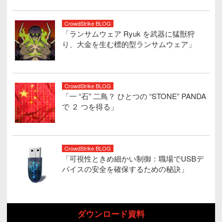
CrowdStrike BLOG
「ランサムウェア Ryuk を武器に猛獣狩
り、大金を生む標的型ランサムウェア」
CrowdStrike BLOG
「一 “石” 二鳥？ ひとつの “STONE” PANDA
で ２ つを得る」
CrowdStrike BLOG
「可視性ときめ細かい制御：職場でUSBデ
バイスの安全を確保するための秘訣」
ダウンロード資料