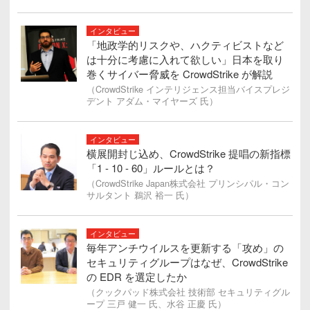
インタビュー
「地政学的リスクや、ハクティビストなど
は十分に考慮に入れて欲しい」日本を取り
巻くサイバー脅威を CrowdStrike が解説
（CrowdStrike インテリジェンス担当バイスプレジ
デント アダム・マイヤーズ 氏）
インタビュー
横展開封じ込め、CrowdStrike 提唱の新指標
「1 - 10 - 60」ルールとは？
（CrowdStrike Japan株式会社 プリンシパル・コン
サルタント 鵜沢 裕一 氏）
インタビュー
毎年アンチウイルスを更新する「攻め」の
セキュリティグループはなぜ、CrowdStrike
の EDR を選定したか
（クックパッド株式会社 技術部 セキュリティグル
ープ 三戸 健一 氏、水谷 正慶 氏）