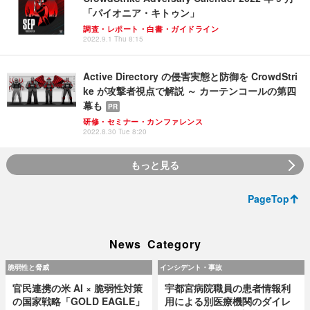
「パイオニア・キトゥン」
調査・レポート・白書・ガイドライン
2022.9.1 Thu 8:15
Active Directory の侵害実態と防御を CrowdStri
ke が攻撃者視点で解説 ～ カーテンコールの第四
幕も
PR
研修・セミナー・カンファレンス
2022.8.30 Tue 8:20
もっと見る
PageTop
News Category
脆弱性と脅威
インシデント・事故
官民連携の米 AI × 脆弱性対策
宇都宮病院職員の患者情報利
の国家戦略「GOLD EAGLE」
用による別医療機関のダイレ