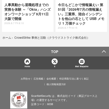
人事異動から退職処理までの
今日もどこかで情報漏えい 第
実務を体験 ～「Okta」ハンズ
51回「2026年7月の情報漏え
オンワークショップ 9月11日
い」三重県、陸自インシデン
大阪で開催
トを他山の石として USB メモ
リ 1 万個チェック
2026.8.7 Fri 8:10
2026.8.7 Fri 8:15
CrowdStrike 事例と活動（クラウドストライク株式会社）
ホーム
›
TOP
Home
X
Mail Magazine
お問合せ
広告掲載
会社概要
特定商取引法に基づく表記
個人情報保護方針
ScanNetSecurity は、株式会社イード（東証グロース上
場）の運営するサービスです。
証券コード：6038