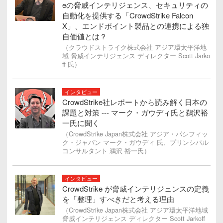
eの脅威インテリジェンス、セキュリティの
自動化を提供する「CrowdStrike Falcon
X」、エンドポイント製品との連携による独
自価値とは？
（クラウドストライク株式会社 アジア環太平洋地
域 脅威インテリジェンス ディレクター Scott Jarko
ff 氏）
インタビュー
CrowdStrike社レポートから読み解く日本の
課題と対策 --- マーク・ガウディ氏と鵜沢裕
一氏に聞く
（CrowdStrike Japan株式会社 アジア・パシフィッ
ク・ジャパン マーク・ガウディ 氏、プリンシパル
コンサルタント 鵜沢 裕一氏）
インタビュー
CrowdStrike が脅威インテリジェンスの定義
を「整理」すべきだと考える理由
（CrowdStrike Japan株式会社 アジア環太平洋地域
脅威インテリジェンス ディレクター Scott Jarkoff