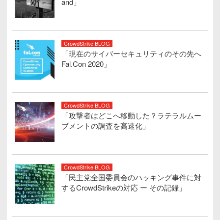
and」
CrowdStrike BLOG
「現在のサイバーセキュリティのその先へ
Fal.Con 2020」
CrowdStrike BLOG
「攻撃者はどこへ移動した？ラテラルムー
ブメントの調査を高速化」
CrowdStrike BLOG
「民主党全国委員会のハッキング事件に対
するCrowdStrikeの対応 ー その記録」