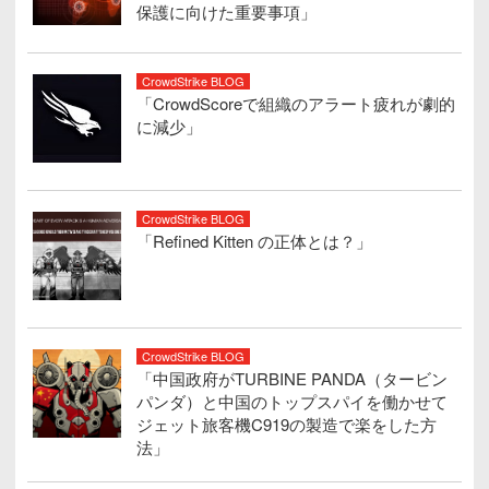
保護に向けた重要事項」
CrowdStrike BLOG
「CrowdScoreで組織のアラート疲れが劇的
に減少」
CrowdStrike BLOG
「Refined Kitten の正体とは？」
CrowdStrike BLOG
「中国政府がTURBINE PANDA（タービン
パンダ）と中国のトップスパイを働かせて
ジェット旅客機C919の製造で楽をした方
法」