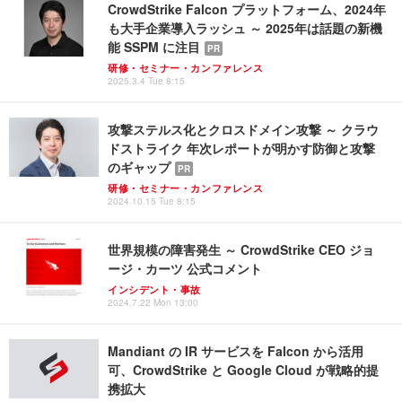
CrowdStrike Falcon プラットフォーム、2024年
も大手企業導入ラッシュ ～ 2025年は話題の新機
能 SSPM に注目
PR
研修・セミナー・カンファレンス
2025.3.4 Tue 8:15
攻撃ステルス化とクロスドメイン攻撃 ～ クラウ
ドストライク 年次レポートが明かす防御と攻撃
のギャップ
PR
研修・セミナー・カンファレンス
2024.10.15 Tue 8:15
世界規模の障害発生 ～ CrowdStrike CEO ジョ
ージ・カーツ 公式コメント
インシデント・事故
2024.7.22 Mon 13:00
Mandiant の IR サービスを Falcon から活用
可、CrowdStrike と Google Cloud が戦略的提
携拡大