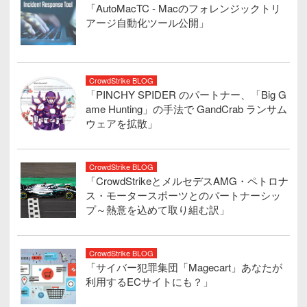
「AutoMacTC - Macのフォレンジックトリ
アージ自動化ツール公開」
CrowdStrike BLOG
「PINCHY SPIDER のパートナー、「Big G
ame Hunting」の手法で GandCrab ランサム
ウェアを拡散」
CrowdStrike BLOG
「CrowdStrikeとメルセデスAMG・ペトロナ
ス・モータースポーツとのパートナーシッ
プ～熱意を込めて取り組む訳」
CrowdStrike BLOG
「サイバー犯罪集団「Magecart」あなたが
利用するECサイトにも？」