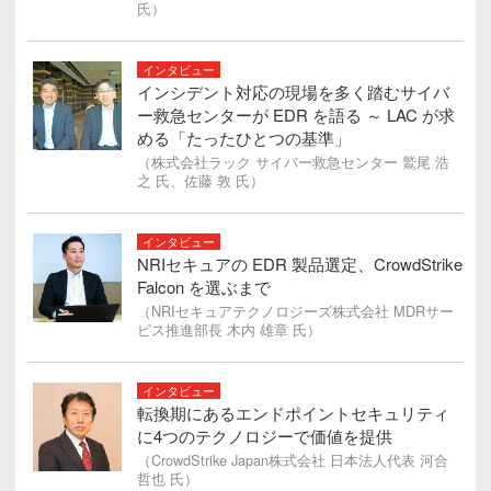
氏）
インタビュー
インシデント対応の現場を多く踏むサイバ
ー救急センターが EDR を語る ～ LAC が求
める「たったひとつの基準」
（株式会社ラック サイバー救急センター 鷲尾 浩
之 氏、佐藤 敦 氏）
インタビュー
NRIセキュアの EDR 製品選定、CrowdStrike
Falcon を選ぶまで
（NRIセキュアテクノロジーズ株式会社 MDRサー
ビス推進部長 木内 雄章 氏）
インタビュー
転換期にあるエンドポイントセキュリティ
に4つのテクノロジーで価値を提供
（CrowdStrike Japan株式会社 日本法人代表 河合
哲也 氏）