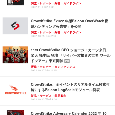
調査・レポート・白書・ガイドライン
2022.11.1 Tue 8:00
CrowdStrike「2022 年版Falcon OverWatch脅
威ハンティング報告書」を公開
調査・レポート・白書・ガイドライン
2022.10.25 Tue 8:00
11/9 CrowdStrike CEO ジョージ・カーツ来日、
楽天 福本氏 登壇 「サイバー攻撃者の世界 ワール
ドツアー」東京開催
PR
研修・セミナー・カンファレンス
2022.10.17 Mon 8:15
CrowdStrike、全イベントのリアルタイム検索可
能にするFalcon LogScaleモジュール発表
製品・サービス・業界動向
2022.10.12 Wed 8:00
CrowdStrike Adversary Calender 2022 年 10