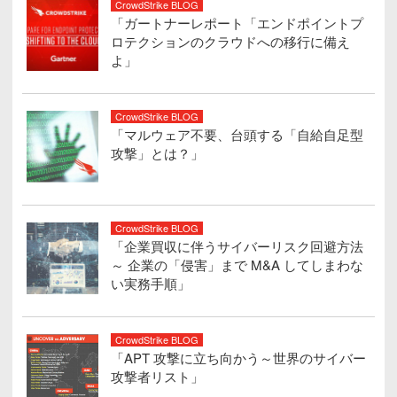
CrowdStrike BLOG
「ガートナーレポート「エンドポイントプ
ロテクションのクラウドへの移行に備え
よ」
CrowdStrike BLOG
「マルウェア不要、台頭する「自給自足型
攻撃」とは？」
CrowdStrike BLOG
「企業買収に伴うサイバーリスク回避方法
～ 企業の「侵害」まで M&A してしまわな
い実務手順」
CrowdStrike BLOG
「APT 攻撃に立ち向かう～世界のサイバー
攻撃者リスト」