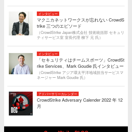
インタビュー
マクニカネットワークスが忘れない CrowdS
trike 三つのエピソード
（CrowdStrike Japan株式会社 技術統括部 セキュリ
ティサービス室 室長代理 柳下 元 氏）
インタビュー
「セキュリティはチームスポーツ」CrowdSt
rike Services、Mark Goudie 氏インタビュー
（CrowdStrike アジア環太平洋地域担当サービスマ
ネージャー Mark Goudie 氏）
アドバーサリーカレンダー
CrowdStrike Adversary Calender 2022 年 12
月