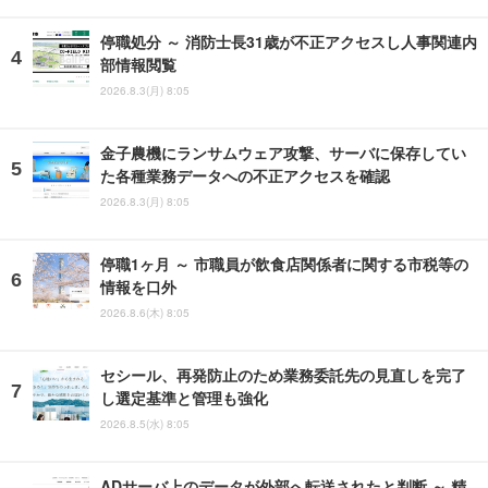
停職処分 ～ 消防士長31歳が不正アクセスし人事関連内
部情報閲覧
2026.8.3(月) 8:05
金子農機にランサムウェア攻撃、サーバに保存してい
た各種業務データへの不正アクセスを確認
2026.8.3(月) 8:05
停職1ヶ月 ～ 市職員が飲食店関係者に関する市税等の
情報を口外
2026.8.6(木) 8:05
セシール、再発防止のため業務委託先の見直しを完了
し選定基準と管理も強化
2026.8.5(水) 8:05
ADサーバ上のデータが外部へ転送されたと判断 ～ 精