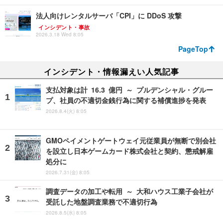
法人向けレンタルサーバ「CPI」に DDoS 攻撃
インシデント・事故
2026.3.18 Wed 8:05
PageTop
インシデント・情報漏えい人気記事
支払対象は計 16.3 億円 ～ プルデンシャル・グルー
プ、社員の不適切金銭行為に関する補償進捗を発表
2026.8.4(火) 8:05
GMOペイメントゲートウェイ元従業員が無断で別会社
を設立し日本ゲームカード株式会社と契約、懲戒解雇
処分に
2026.7.31(金) 8:05
調査データの加工や転用 ～ 大和ハウス工業子会社が
受託した地盤調査業務で不適切行為
2026.8.5(水) 8:05