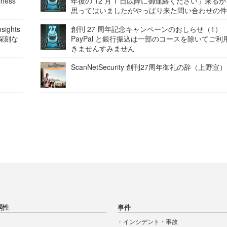
ness
年後の 12 月 1 日以降に御連絡ください」来る
思ってはいましたがやっぱり来た問い合わせの
ights
創刊 27 周年記念キャンペーンのおしらせ（1）
深刻な
PayPal と銀行振込は一部のコースを除いてご利
きませんすみません
ScanNetSecurity 創刊27周年御礼の辞（上野宣）
弱性
事件
インシデント・事故