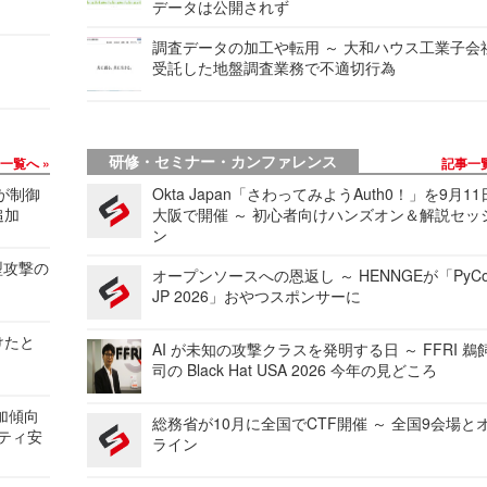
データは公開されず
調査データの加工や転用 ～ 大和ハウス工業子会
受託した地盤調査業務で不適切行為
研修・セミナー・カンファレンス
事一覧へ
記事一
 が制御
Okta Japan「さわってみようAuth0！」を9月1
追加
大阪で開催 ～ 初心者向けハンズオン＆解説セッ
ン
型攻撃の
オープンソースへの恩返し ～ HENNGEが「PyCo
JP 2026」おやつスポンサーに
けたと
AI が未知の攻撃クラスを発明する日 ～ FFRI 鵜
司の Black Hat USA 2026 今年の見どころ
加傾向
総務省が10月に全国でCTF開催 ～ 全国9会場と
リティ安
ライン