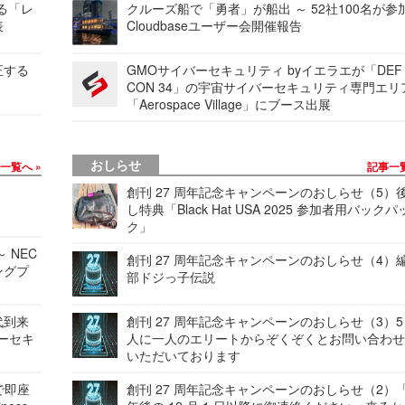
する「レ
クルーズ船で「勇者」が船出 ～ 52社100名が参
表
Cloudbaseユーザー会開催報告
正する
GMOサイバーセキュリティ byイエラエが「DEF
CON 34」の宇宙サイバーセキュリティ専門エリ
「Aerospace Village」にブース出展
おしらせ
事一覧へ
記事一
創刊 27 周年記念キャンペーンのおしらせ（5）
し特典「Black Hat USA 2025 参加者用バックパ
ク」
 NEC
創刊 27 周年記念キャンペーンのおしらせ（4）
ングプ
部ドジっ子伝説
代到来
創刊 27 周年記念キャンペーンのおしらせ（3）5
バーセキ
人に一人のエリートからぞくぞくとお問い合わ
いただいております
で即座
創刊 27 周年記念キャンペーンのおしらせ（2）「