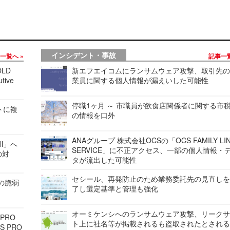
インシデント・事故
事一覧へ
記事一
LD
新エフエイコムにランサムウェア攻撃、取引先
tive
業員に関する個人情報が漏えいした可能性
停職1ヶ月 ～ 市職員が飲食店関係者に関する市
レートに複
の情報を口外
ANAグループ 株式会社OCSの「OCS FAMILY LI
ell」へ
SERVICE」に不正アクセス、一部の個人情報・
の対
タが流出した可能性
セシール、再発防止のため業務委託先の見直し
ンの脆弱
了し選定基準と管理も強化
オーミケンシへのランサムウェア攻撃、リーク
 PRO
ト上に社名等が掲載されるも盗取されたとされ
S PRO