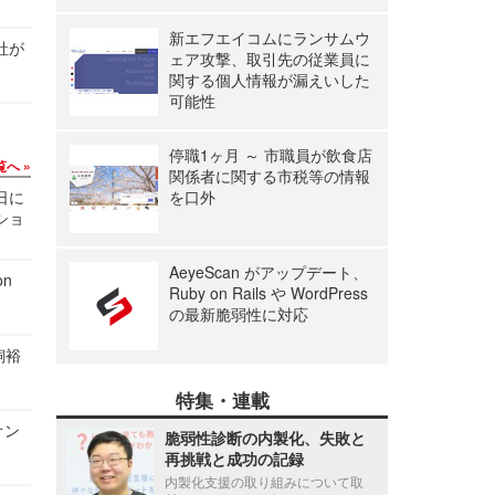
新エフエイコムにランサムウ
社が
ェア攻撃、取引先の従業員に
関する個人情報が漏えいした
可能性
停職1ヶ月 ～ 市職員が飲食店
覧へ
関係者に関する市税等の情報
1日に
を口外
ショ
AeyeScan がアップデート、
n
Ruby on Rails や WordPress
の最新脆弱性に対応
飼裕
特集・連載
オン
脆弱性診断の内製化、失敗と
再挑戦と成功の記録
内製化支援の取り組みについて取