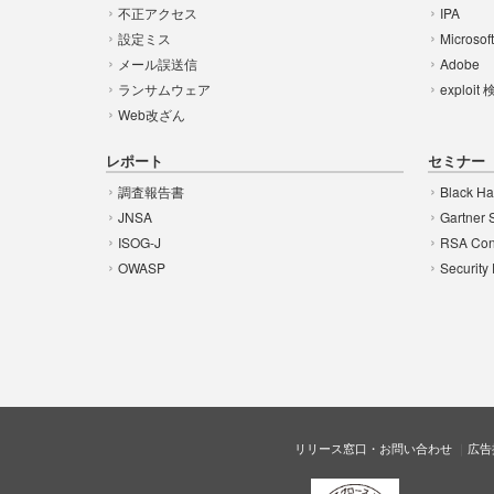
不正アクセス
IPA
設定ミス
Microsof
メール誤送信
Adobe
ランサムウェア
exploit
Web改ざん
レポート
セミナー
調査報告書
Black Ha
JNSA
Gartner 
ISOG-J
RSA Con
OWASP
Security
リリース窓口・お問い合わせ
広告