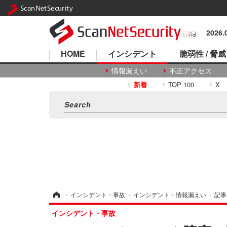
ScanNetSecurity
2026
HOME
インシデント
脆弱性 / 脅威
情報漏えい
不正アクセス
新着
TOP 100
X
ホーム
›
インシデント・事故
›
インシデント・情報漏えい
›
記事
インシデント・事故