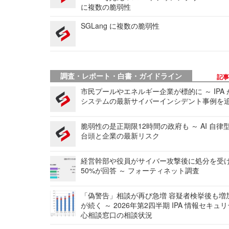
に複数の脆弱性
SGLang に複数の脆弱性
調査・レポート・白書・ガイドライン
記
市民プールやエネルギー企業が標的に ～ IPA
システムの最新サイバーインシデント事例を
脆弱性の是正期限12時間の政府も ～ AI 自律
台頭と企業の最新リスク
経営幹部や役員がサイバー攻撃後に処分を受
50%が回答 ～ フォーティネット調査
「偽警告」相談が再び急増 容疑者検挙後も増
が続く ～ 2026年第2四半期 IPA 情報セキュ
心相談窓口の相談状況