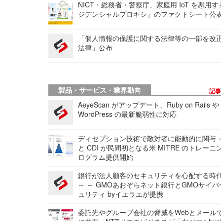
NICT・総務省・警察庁、家庭用 IoT を悪用
ジデンシャルプロキシ」のファクトシート公
「個人情報の保護に関する法律等の一部を改
法律」公布
製品・サービス・業界動向
記
AeyeScan がアップデート、Ruby on Rails や
WordPress の最新脆弱性に対応
ディセプション技術で敵対者に能動的に関与 ～
と CDI が民間初となる米 MITRE のトレーニ
ログラム提供開始
銀行が法人顧客のセキュリティを心配する時
～ ～ GMOあおぞらネット銀行とGMOサイ
ュリティ byイエラエが提携
委託先やグループ会社の脅威をWebとメール