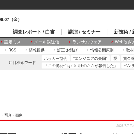
.08.07（金）
調査レポート / 白書
講演 / セミナー
新技術 /
設定ミス
メール誤送信
ランサムウェア
Web改ざ
RSS
情報提供
訂正 お詫び
情報公開原則
取材
ハッカー協会
"エンジニアの楽園"
愛
賞金
注目検索ワード
「この脆弱性は〇〇社の△△が報告した」
ペン
›
写真・画像
2026.7.7 Tu