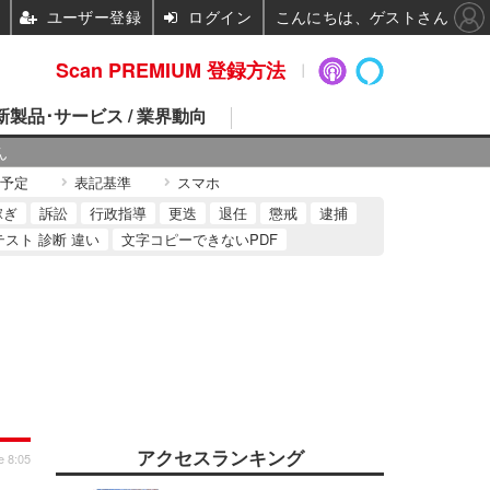
ユーザー登録
ログイン
こんにちは、ゲストさん
Scan PREMIUM 登録方法
 新製品･サービス / 業界動向
ん
予定
表記基準
スマホ
稼ぎ
訴訟
行政指導
更迭
退任
懲戒
逮捕
テスト 診断 違い
文字コピーできないPDF
アクセスランキング
e 8:05