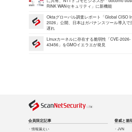
に共有、NTTドコモビジネスが「docomo busi
RINK WANセキュリティ」に新機能
Oktaグローバル調査レポート「Global CISO Ins
2026」公開、日本はガバナンスツール導入で
遅れ
Linuxカーネルに存在する脆弱性「CVE-2026-
43456」をGMOイエラエが発見
会員限定記事
脅威と脆
情報漏えい
JVN