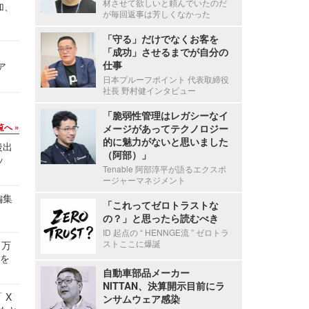
材させて欲しいと頼んでいたのだ
加、
が毎回返事は芳しくなかった
「守る」だけでなくお客を
「成功」させるまでが自分の
仕事
ア
日本プルーフポイント 代表取締役
社長 野村健インタビュー
「脆弱性管理はレガシーなイ
覧へ
メージがあってテクノロジー
的に魅力がないと思いました
後出
（阿部）」
ッ
Tenable 阿部淳平が語るエクスポ
ージャーマネジメント
編集
「これってゼロトラストな
の？」と思ったら読むべき
ID 起点の “ HENNGE流 ” ゼロトラ
ストここに爆誕
 万
せを
自動車部品メーカー
NITTAN、決算開示目前にラ
 X
ンサムウェア感染