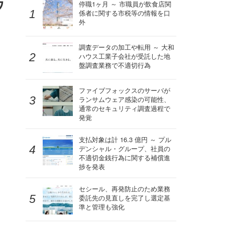
ウ
停職1ヶ月 ～ 市職員が飲食店関
係者に関する市税等の情報を口
外
調査データの加工や転用 ～ 大和
ハウス工業子会社が受託した地
盤調査業務で不適切行為
ファイブフォックスのサーバが
ランサムウェア感染の可能性、
通常のセキュリティ調査過程で
発覚
支払対象は計 16.3 億円 ～ プル
デンシャル・グループ、社員の
不適切金銭行為に関する補償進
捗を発表
セシール、再発防止のため業務
委託先の見直しを完了し選定基
準と管理も強化