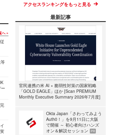
アクセスランキングをもっと見る
最新記事
覧へ
の従
税等
NK
官民連携の米 AI × 脆弱性対策の国家戦略
デー
「GOLD EAGLE」ほか [Scan PREMIUM
Monthly Executive Summary 2026年7月度]
を完
Okta Japan「さわってみよう
Auth0！」を9月11日に大阪
で開催 ～ 初心者向けハンズ
サイ
オン＆解説セッション
る実
PR