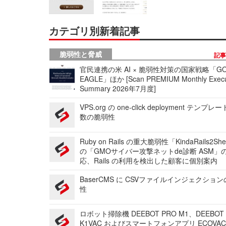
カテゴリ別新着記事
脆弱性と脅威
記
官民連携の米 AI × 脆弱性対策の国家戦略「GO
EAGLE」ほか [Scan PREMIUM Monthly Execu
Summary 2026年7月度]
VPS.org の one-click deployment テンプ
数の脆弱性
Ruby on Rails の重大脆弱性「KindaRails2Sh
の「GMOサイバー攻撃ネットde診断 ASM」
応、Rails の利用を検出した顧客に個別案内
BaserCMS に CSVファイルインジェクショ
性
ロボット掃除機 DEEBOT PRO M1、DEEBOT
K1VAC およびスマートフォンアプリ ECOVAC