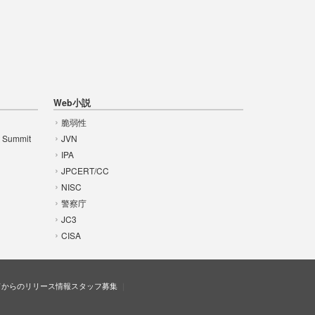
Web小説
脆弱性
t Summit
JVN
IPA
JPCERT/CC
NISC
警察庁
JC3
CISA
ドからのリリース情報
スタッフ募集