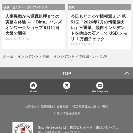
研修・セミナー・カンファレンス
特集
人事異動から退職処理までの
今日もどこかで情報漏えい 第
実務を体験 ～「Okta」ハンズ
51回「2026年7月の情報漏え
オンワークショップ 9月11日
い」三重県、陸自インシデン
大阪で開催
トを他山の石として USB メモ
リ 1 万個チェック
2026.8.7 Fri 8:10
2026.8.7 Fri 8:15
記事
ホーム
›
インシデント・事故
›
インシデント・情報漏えい
›
TOP
Home
X
Mail Magazine
お問合せ
広告掲載
会社概要
特定商取引法に基づく表記
個人情報保護方針
ScanNetSecurity は、株式会社イード（東証グロース上
場）の運営するサービスです。