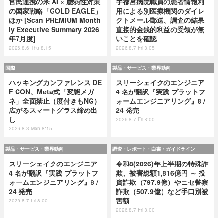
官民連携の米 AI × 脆弱性対策
宇都宮病院職員の患者情報利
の国家戦略「GOLD EAGLE」
用による別医療機関のダイレ
ほか [Scan PREMIUM Month
クトメール郵送、調査の結果
ly Executive Summary 2026
直接的金銭的利益の受領が無
年7月度]
いことを確認
2026.8.6 Thu 8:15
2026.8.7 Fri 8:05
国際
製品・サービス・業界動向
ハッキングカンファレンス DE
スリーシェイクのエンジニア
F CON、Meta式「変態メガ
4 名が翻訳『実践 プラットフ
ネ」全面禁止（度付きもNG）
ォームエンジニアリング』8 /
広がるスマートグラス締め出
24 発売
し
2026.8.7 Fri 8:00
2026.8.3 Mon 8:15
製品・サービス・業界動向
調査・レポート・白書・ガイドライン
スリーシェイクのエンジニア
令和8(2026)年上半期の特殊詐
4 名が翻訳『実践 プラットフ
欺、被害総額1,816億円 ～ 投
ォームエンジニアリング』8 /
資詐欺（797.9億）やニセ警察
24 発売
詐欺（507.9億）など手口別被
害額
2026.8.7 Fri 8:00
2026.8.7 Fri 8:00