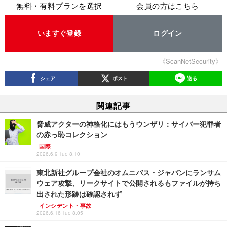
無料・有料プランを選択
会員の方はこちら
いますぐ登録
ログイン
《ScanNetSecurity》
シェア
ポスト
送る
関連記事
脅威アクターの神格化にはもうウンザリ：サイバー犯罪者
の赤っ恥コレクション
国際
2026.6.9 Tue 8:10
東北新社グループ会社のオムニバス・ジャパンにランサム
ウェア攻撃、リークサイトで公開されるもファイルが持ち
出された形跡は確認されず
インシデント・事故
2026.6.16 Tue 8:05