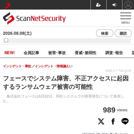
MENU
2026.08.08(土)
検索
購読
NEW!
会員記事
被害･事故
脅威･脆弱性
調査･報告
インシデント・事故
インシデント・情報漏えい
2026.7.7 Tue 8:05
フェースでシステム障害、不正アクセスに起因
するランサムウェア被害の可能性
株式会社フェースは6月22日、同社システムでの障害発生について発表し
た。
989
views