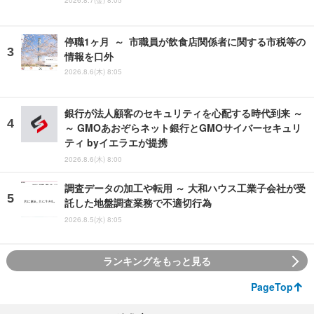
停職1ヶ月 ～ 市職員が飲食店関係者に関する市税等の
情報を口外
2026.8.6(木) 8:05
銀行が法人顧客のセキュリティを心配する時代到来 ～
～ GMOあおぞらネット銀行とGMOサイバーセキュリ
ティ byイエラエが提携
2026.8.6(木) 8:00
調査データの加工や転用 ～ 大和ハウス工業子会社が受
託した地盤調査業務で不適切行為
2026.8.5(水) 8:05
ランキングをもっと見る
PageTop