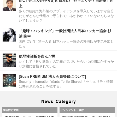
NICT 井上大介が考える 日本の「セキュリティ自給率」向
上
多くの組織で海外製のアプライアンスを導入していますが自分
たちがどんな仕組みで守られているかわかっていないんじゃな
いでしょうか？
「趣味：ハッキング」一般社団法人日本ハッカー協会 杉
浦 隆幸
国内 OSINT 第一人者 日本ハッカー協会の杉浦氏が本気を出し
たら
脆弱性診断を盗んだ男
かくして「良い診断」の定義が気づいたらいつの間にかすっか
り別物に交換されていた
[Scan PREMIUM 法人会員登録について]
Security Information Wants To Be Shared.「セキュリティ情報
は共有されることを欲する」
News Category
脆弱性と脅威
インシデント・事故