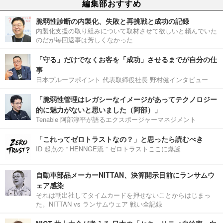
編集部おすすめ
脆弱性診断の内製化、失敗と再挑戦と成功の記録
内製化支援の取り組みについて取材させて欲しいと頼んでいた
のだが毎回返事は芳しくなかった
「守る」だけでなくお客を「成功」させるまでが自分の仕
事
日本プルーフポイント 代表取締役社長 野村健インタビュー
「脆弱性管理はレガシーなイメージがあってテクノロジー
的に魅力がないと思いました（阿部）」
Tenable 阿部淳平が語るエクスポージャーマネジメント
「これってゼロトラストなの？」と思ったら読むべき
ID 起点の “ HENNGE流 ” ゼロトラストここに爆誕
自動車部品メーカーNITTAN、決算開示目前にランサムウ
ェア感染
それは朝出社してタイムカードを押せないことからはじまっ
た。NITTAN vs ランサムウェア 戦い全記録