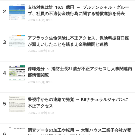
支払対象は計 16.3 億円 ～ プルデンシャル・グルー
プ、社員の不適切金銭行為に関する補償進捗を発表
2026.8.4(火) 8:05
アフラック生命保険に不正アクセス、保険料振替口座
が漏えいしたことを踏まえ金融機関と連携
2026.7.28(火) 8:05
停職処分 ～ 消防士長31歳が不正アクセスし人事関連内
部情報閲覧
2026.8.3(月) 8:05
警視庁からの連絡で発覚 ～ K9ナチュラルジャパンに
不正アクセス
2026.7.31(金) 8:05
調査データの加工や転用 ～ 大和ハウス工業子会社が受