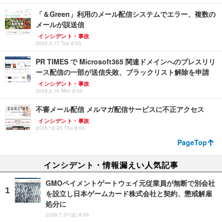
「＆Green」利用のメール配信システムでエラー、複数の
メールが誤送信
インシデント・事故
2026.3.17 Tue 8:05
PR TIMES で Microsoft365 関連ドメインへのプレスリリ
ース配信の一部が送信失敗、ブラックリスト解除を申請
インシデント・事故
2026.2.16 Mon 8:05
不審メール配信 メルマガ配信サービスに不正アクセス
インシデント・事故
2025.12.25 Thu 8:05
PageTop
インシデント・情報漏えい人気記事
GMOペイメントゲートウェイ元従業員が無断で別会社
を設立し日本ゲームカード株式会社と契約、懲戒解雇
処分に
2026.7.31(金) 8:05