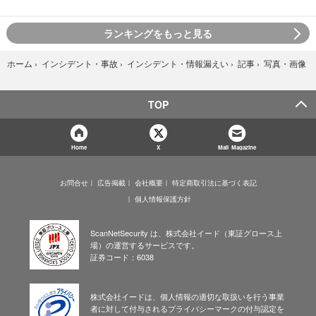
ランキングをもっと見る
写真・画像
ホーム
›
インシデント・事故
›
インシデント・情報漏えい
›
記事
›
TOP
Home
X
Mail Magazine
お問合せ
広告掲載
会社概要
特定商取引法に基づく表記
個人情報保護方針
ScanNetSecurity は、株式会社イード（東証グロース上
場）の運営するサービスです。
証券コード：6038
株式会社イードは、個人情報の適切な取扱いを行う事業
者に対して付与されるプライバシーマークの付与認定を