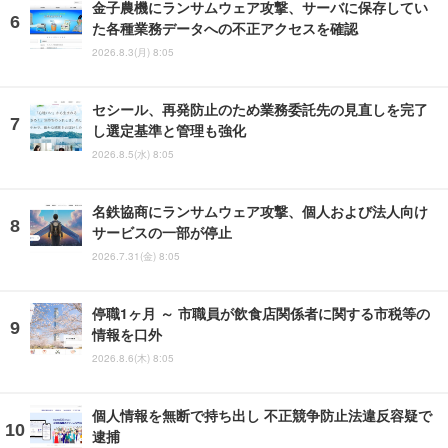
金子農機にランサムウェア攻撃、サーバに保存してい
た各種業務データへの不正アクセスを確認
2026.8.3(月) 8:05
セシール、再発防止のため業務委託先の見直しを完了
し選定基準と管理も強化
2026.8.5(水) 8:05
名鉄協商にランサムウェア攻撃、個人および法人向け
サービスの一部が停止
2026.7.31(金) 8:05
停職1ヶ月 ～ 市職員が飲食店関係者に関する市税等の
情報を口外
2026.8.6(木) 8:05
個人情報を無断で持ち出し 不正競争防止法違反容疑で
逮捕