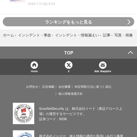
2026.7.31(金) 8:05
ランキングをもっと見る
写真・画像
ホーム
›
インシデント・事故
›
インシデント・情報漏えい
›
記事
›
TOP
Home
X
Mail Magazine
お問合せ
広告掲載
会社概要
特定商取引法に基づく表記
個人情報保護方針
ScanNetSecurity は、株式会社イード（東証グロース上
場）の運営するサービスです。
証券コード：6038
株式会社イードは、個人情報の適切な取扱いを行う事業