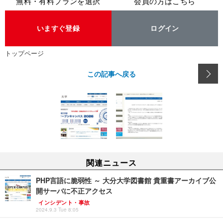
無料・有料プランを選択
会員の方はこちら
いますぐ登録
ログイン
トップページ
この記事へ戻る
関連ニュース
PHP言語に脆弱性 ～ 大分大学図書館 貴重書アーカイブ公
開サーバに不正アクセス
インシデント・事故
2024.9.3 Tue 8:05