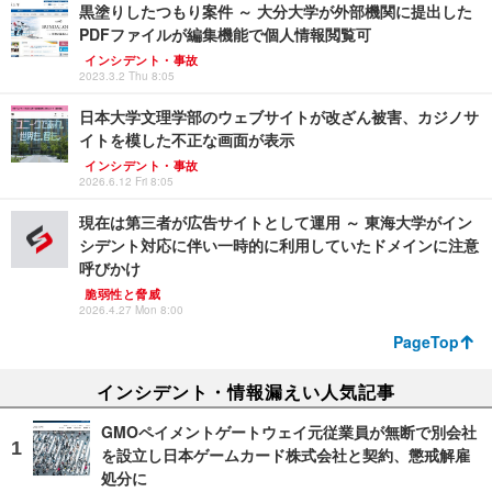
黒塗りしたつもり案件 ～ 大分大学が外部機関に提出した
PDFファイルが編集機能で個人情報閲覧可
インシデント・事故
2023.3.2 Thu 8:05
日本大学文理学部のウェブサイトが改ざん被害、カジノサ
イトを模した不正な画面が表示
インシデント・事故
2026.6.12 Fri 8:05
現在は第三者が広告サイトとして運用 ～ 東海大学がイン
シデント対応に伴い一時的に利用していたドメインに注意
呼びかけ
脆弱性と脅威
2026.4.27 Mon 8:00
PageTop
インシデント・情報漏えい人気記事
GMOペイメントゲートウェイ元従業員が無断で別会社
を設立し日本ゲームカード株式会社と契約、懲戒解雇
処分に