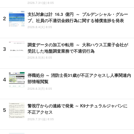
2026.7.31(金) 8:05
支払対象は計 16.3 億円 ～ プルデンシャル・グルー
プ、社員の不適切金銭行為に関する補償進捗を発表
2026.8.4(火) 8:05
調査データの加工や転用 ～ 大和ハウス工業子会社が
受託した地盤調査業務で不適切行為
2026.8.5(水) 8:05
停職処分 ～ 消防士長31歳が不正アクセスし人事関連内
部情報閲覧
2026.8.3(月) 8:05
警視庁からの連絡で発覚 ～ K9ナチュラルジャパンに
不正アクセス
2026.7.31(金) 8:05