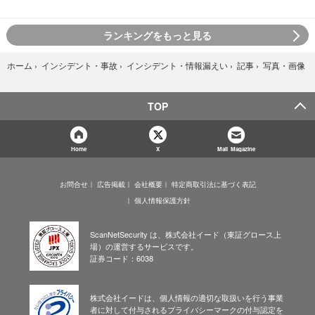
ランキングをもっと見る
写真・画像
ホーム
›
インシデント・事故
›
インシデント・情報漏えい
›
記事
›
TOP
Home
X
Mail Magazine
お問合せ
広告掲載
会社概要
特定商取引法に基づく表記
個人情報保護方針
ScanNetSecurity は、株式会社イード（東証グロース上
場）の運営するサービスです。
証券コード：6038
株式会社イードは、個人情報の適切な取扱いを行う事業
者に対して付与されるプライバシーマークの付与認定を