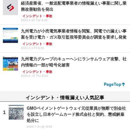
経済産業省、一般送配電事業者の情報漏えい事案に関し業
務改善勧告を発出
インシデント・事故
2023.4.25 Tue 8:05
九州電力が小売電気事業者情報を閲覧、関電での漏えい事
案を受け電力・ガス取引監視等委員会が調査を要求し発覚
インシデント・事故
2023.2.3 Fri 8:05
九州電力グループのキューヘンにランサムウェア攻撃、社
内情報の一部が暗号化被害
インシデント・事故
2024.6.13 Thu 8:05
PageTop
インシデント・情報漏えい人気記事
GMOペイメントゲートウェイ元従業員が無断で別会社
を設立し日本ゲームカード株式会社と契約、懲戒解雇
処分に
2026.7.31(金) 8:05