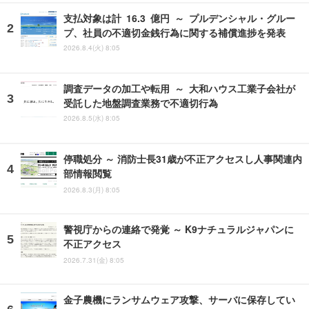
支払対象は計 16.3 億円 ～ プルデンシャル・グルー
プ、社員の不適切金銭行為に関する補償進捗を発表
2026.8.4(火) 8:05
調査データの加工や転用 ～ 大和ハウス工業子会社が
受託した地盤調査業務で不適切行為
2026.8.5(水) 8:05
停職処分 ～ 消防士長31歳が不正アクセスし人事関連内
部情報閲覧
2026.8.3(月) 8:05
警視庁からの連絡で発覚 ～ K9ナチュラルジャパンに
不正アクセス
2026.7.31(金) 8:05
金子農機にランサムウェア攻撃、サーバに保存してい