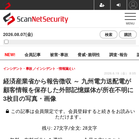
MENU
2026.08.07(金)
検索
購読
NEW!
会員記事
被害･事故
脅威･脆弱性
調査･報告
インシデント・事故
インシデント・情報漏えい
2026.6.19（金） 8:05
経済産業省から報告徴収 ～ 九州電力送配電が
顧客情報を保存した外部記憶媒体が所在不明に
3枚目の写真・画像
この記事は会員限定です。会員登録すると続きをお読みい
ただけます。
残り: 27文字/全文: 28文字