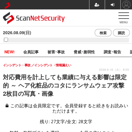
MENU
2026.08.09(日)
検索
購読
NEW!
会員記事
被害･事故
脅威･脆弱性
調査･報告
インシデント・事故
インシデント・情報漏えい
2026.6.16（火） 8:05
対応費用を計上しても業績に与える影響は限定
的 ～ ヘア化粧品のコタにランサムウェア攻撃
2枚目の写真・画像
この記事は会員限定です。会員登録すると続きをお読みい
ただけます。
残り: 27文字/全文: 28文字