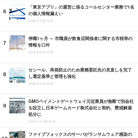
「東京アプリ」の運営に係るコールセンター業務で1名
の個人情報漏えい
2026.8.7(金) 8:05
停職1ヶ月 ～ 市職員が飲食店関係者に関する市税等の
情報を口外
2026.8.6(木) 8:05
セシール、再発防止のため業務委託先の見直しを完了
し選定基準と管理も強化
2026.8.5(水) 8:05
GMOペイメントゲートウェイ元従業員が無断で別会社
を設立し日本ゲームカード株式会社と契約、懲戒解雇
処分に
2026.7.31(金) 8:05
ファイブフォックスのサーバがランサムウェア感染の