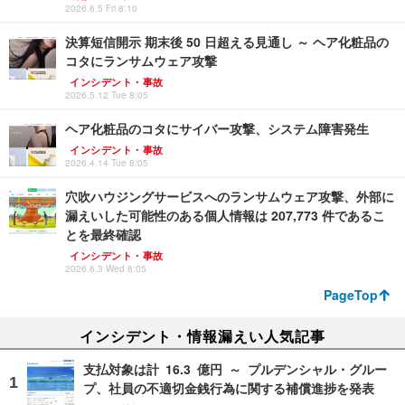
2026.6.5 Fri 8:10
決算短信開示 期末後 50 日超える見通し ～ ヘア化粧品の
コタにランサムウェア攻撃
インシデント・事故
2026.5.12 Tue 8:05
ヘア化粧品のコタにサイバー攻撃、システム障害発生
インシデント・事故
2026.4.14 Tue 8:05
穴吹ハウジングサービスへのランサムウェア攻撃、外部に
漏えいした可能性のある個人情報は 207,773 件であるこ
とを最終確認
インシデント・事故
2026.6.3 Wed 8:05
PageTop
インシデント・情報漏えい人気記事
支払対象は計 16.3 億円 ～ プルデンシャル・グルー
プ、社員の不適切金銭行為に関する補償進捗を発表