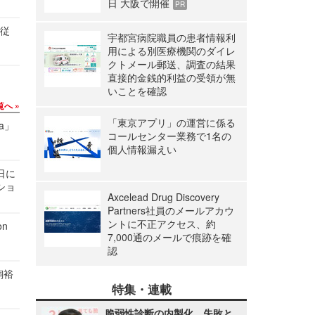
日 大阪で開催
PR
の従
宇都宮病院職員の患者情報利
用による別医療機関のダイレ
クトメール郵送、調査の結果
直接的金銭的利益の受領が無
いことを確認
覧へ
「東京アプリ」の運営に係る
a」
コールセンター業務で1名の
個人情報漏えい
1日に
ショ
Axcelead Drug Discovery
Partners社員のメールアカウ
ントに不正アクセス、約
n
7,000通のメールで痕跡を確
認
飼裕
特集・連載
脆弱性診断の内製化、失敗と