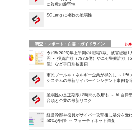
に複数の脆弱性
SGLang に複数の脆弱性
調査・レポート・白書・ガイドライン
記
令和8(2026)年上半期の特殊詐欺、被害総額1,
円 ～ 投資詐欺（797.9億）やニセ警察詐欺（50
億）など手口別被害額
市民プールやエネルギー企業が標的に ～ IPA
システムの最新サイバーインシデント事例を
脆弱性の是正期限12時間の政府も ～ AI 自律
台頭と企業の最新リスク
経営幹部や役員がサイバー攻撃後に処分を受
50%が回答 ～ フォーティネット調査