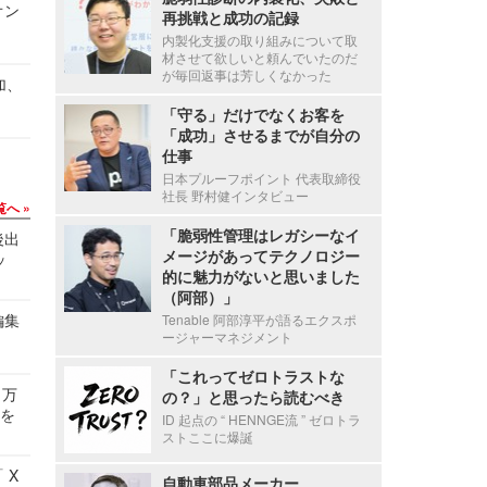
オン
再挑戦と成功の記録
内製化支援の取り組みについて取
材させて欲しいと頼んでいたのだ
が毎回返事は芳しくなかった
加、
「守る」だけでなくお客を
「成功」させるまでが自分の
仕事
日本プルーフポイント 代表取締役
社長 野村健インタビュー
覧へ
「脆弱性管理はレガシーなイ
後出
メージがあってテクノロジー
ッ
的に魅力がないと思いました
（阿部）」
編集
Tenable 阿部淳平が語るエクスポ
ージャーマネジメント
「これってゼロトラストな
 万
の？」と思ったら読むべき
せを
ID 起点の “ HENNGE流 ” ゼロトラ
ストここに爆誕
 X
自動車部品メーカー