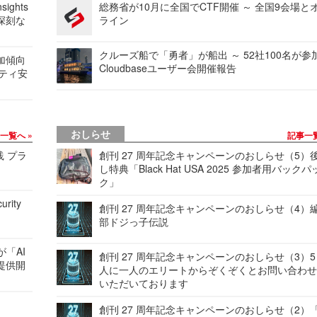
ights
総務省が10月に全国でCTF開催 ～ 全国9会場と
深刻な
ライン
クルーズ船で「勇者」が船出 ～ 52社100名が参
加傾向
Cloudbaseユーザー会開催報告
リティ安
おしらせ
事一覧へ
記事一
践 プラ
創刊 27 周年記念キャンペーンのおしらせ（5）
し特典「Black Hat USA 2025 参加者用バックパ
ク」
urity
創刊 27 周年記念キャンペーンのおしらせ（4）
部ドジっ子伝説
が「AI
創刊 27 周年記念キャンペーンのおしらせ（3）5
提供開
人に一人のエリートからぞくぞくとお問い合わ
いただいております
創刊 27 周年記念キャンペーンのおしらせ（2）「