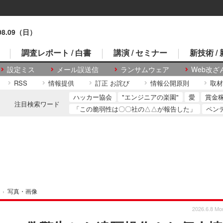
.08.09（日）
調査レポート / 白書
講演 / セミナー
新技術 /
設定ミス
メール誤送信
ランサムウェア
Web改ざ
RSS
情報提供
訂正 お詫び
情報公開原則
取材
ハッカー協会
"エンジニアの楽園"
愛
賞金
注目検索ワード
「この脆弱性は〇〇社の△△が報告した」
ペン
›
写真・画像
2026.6.8 Mo