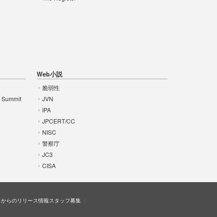
Web小説
脆弱性
t Summit
JVN
IPA
JPCERT/CC
NISC
警察庁
JC3
CISA
ドからのリリース情報
スタッフ募集