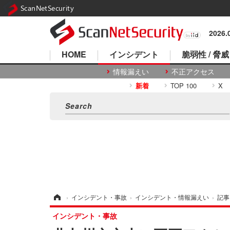
ScanNetSecurity
2026
HOME
インシデント
脆弱性 / 脅威
情報漏えい
不正アクセス
新着
TOP 100
X
ホーム
›
インシデント・事故
›
インシデント・情報漏えい
›
記事
インシデント・事故