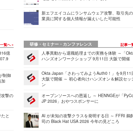
新エフエイコムにランサムウェア攻撃、取引先
業員に関する個人情報が漏えいした可能性
研修・セミナー・カンファレンス
事一覧へ
記事一
816億
人事異動から退職処理までの実務を体験 ～「Okt
7.9
ハンズオンワークショップ 9月11日 大阪で開催
Okta Japan「さわってみようAuth0！」を9月1
 が制御
大阪で開催 ～ 初心者向けハンズオン＆解説セッ
追加
ン
型攻撃の
オープンソースへの恩返し ～ HENNGEが「PyCo
JP 2026」おやつスポンサーに
けたと
AI が未知の攻撃クラスを発明する日 ～ FFRI 鵜
司の Black Hat USA 2026 今年の見どころ