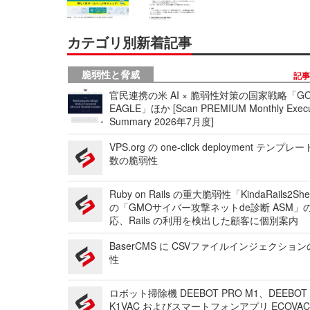
カテゴリ別新着記事
脆弱性と脅威
記
官民連携の米 AI × 脆弱性対策の国家戦略「GO
EAGLE」ほか [Scan PREMIUM Monthly Execu
Summary 2026年7月度]
VPS.org の one-click deployment テンプ
数の脆弱性
Ruby on Rails の重大脆弱性「KindaRails2Sh
の「GMOサイバー攻撃ネットde診断 ASM」
応、Rails の利用を検出した顧客に個別案内
BaserCMS に CSVファイルインジェクショ
性
ロボット掃除機 DEEBOT PRO M1、DEEBOT
K1VAC およびスマートフォンアプリ ECOVAC