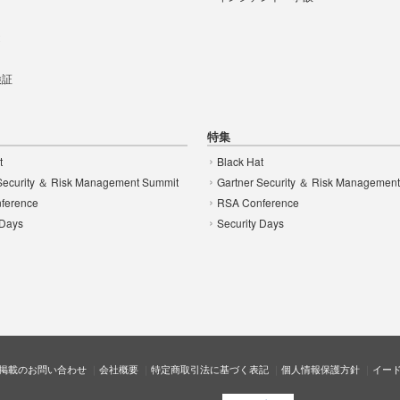
t
 検証
特集
t
Black Hat
Security ＆ Risk Management Summit
Gartner Security ＆ Risk Managemen
ference
RSA Conference
 Days
Security Days
掲載のお問い合わせ
会社概要
特定商取引法に基づく表記
個人情報保護方針
イー