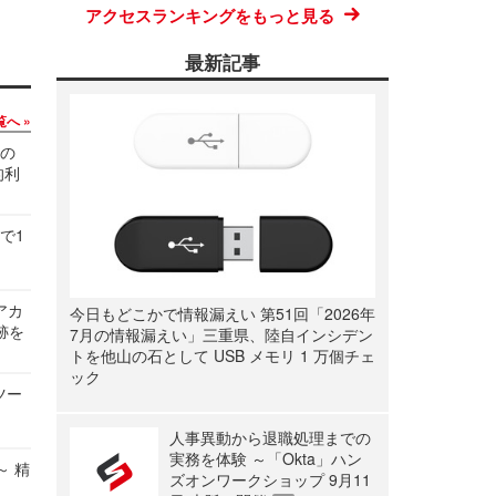
アクセスランキングをもっと見る
最新記事
覧へ
関の
的利
で1
ルアカ
今日もどこかで情報漏えい 第51回「2026年
跡を
7月の情報漏えい」三重県、陸自インシデン
トを他山の石として USB メモリ 1 万個チェ
ック
ツー
人事異動から退職処理までの
実務を体験 ～「Okta」ハン
～ 精
ズオンワークショップ 9月11