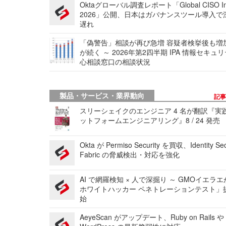
Oktaグローバル調査レポート「Global CISO Ins
2026」公開、日本はガバナンスツール導入で
遅れ
「偽警告」相談が再び急増 容疑者検挙後も増
が続く ～ 2026年第2四半期 IPA 情報セキュ
心相談窓口の相談状況
製品・サービス・業界動向
記
スリーシェイクのエンジニア 4 名が翻訳『実
ットフォームエンジニアリング』8 / 24 発売
Okta が Permiso Security を買収、Identity Sec
Fabric の脅威検出・対応を強化
AI で網羅検知 × 人で深掘り ～ GMOイエラエ
ホワイトハッカー ペネトレーションテスト」
始
AeyeScan がアップデート、Ruby on Rails や