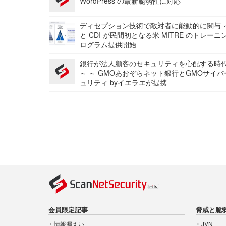
WordPress の最新脆弱性に対応
ディセプション技術で敵対者に能動的に関与 ～
と CDI が民間初となる米 MITRE のトレーニ
ログラム提供開始
銀行が法人顧客のセキュリティを心配する時
～ ～ GMOあおぞらネット銀行とGMOサイ
ュリティ byイエラエが提携
会員限定記事
脅威と脆
情報漏えい
JVN