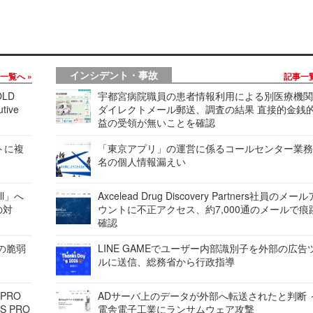
インシデント・事故
事一覧へ
記事一
LD
宇都宮病院職員の患者情報利用による別医療機
tive
ダイレクトメール郵送、調査の結果 直接的金銭
益の受領が無いことを確認
レートに複
「東京アプリ」の運営に係るコールセンター業務
名の個人情報漏えい
ell」へ
Axcelead Drug Discovery Partners社員のメー
の対
ウントに不正アクセス、約7,000通のメールで痕
確認
ンの脆弱
LINE GAMEでユーザー内部識別子を外部の広告
ルに送信、総務省から行政指導
 PRO
ADサーバ上のデータが外部へ転送されたと判断 
S PRO
電舎電子工業にランサムウェア攻撃