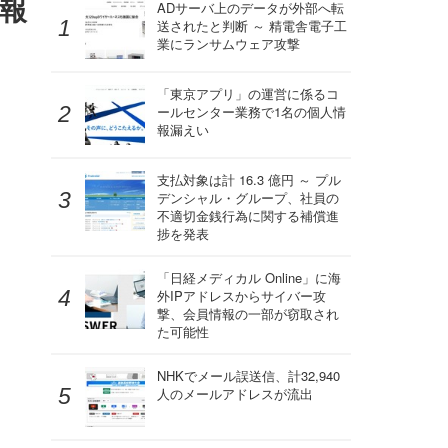
報
ADサーバ上のデータが外部へ転
送されたと判断 ～ 精電舎電子工
業にランサムウェア攻撃
「東京アプリ」の運営に係るコ
ールセンター業務で1名の個人情
報漏えい
支払対象は計 16.3 億円 ～ プル
デンシャル・グループ、社員の
不適切金銭行為に関する補償進
捗を発表
「日経メディカル Online」に海
外IPアドレスからサイバー攻
撃、会員情報の一部が窃取され
た可能性
NHKでメール誤送信、計32,940
人のメールアドレスが流出