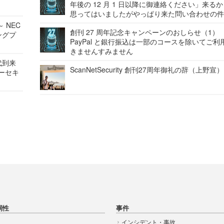
年後の 12 月 1 日以降に御連絡ください」来る
思ってはいましたがやっぱり来た問い合わせの
 NEC
創刊 27 周年記念キャンペーンのおしらせ（1）
ングプ
PayPal と銀行振込は一部のコースを除いてご利
きませんすみません
代到来
ScanNetSecurity 創刊27周年御礼の辞（上野宣）
バーセキ
弱性
事件
インシデント・事故