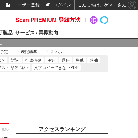
ユーザー登録
ログイン
こんにちは、ゲストさん
Scan PREMIUM 登録方法
 新製品･サービス / 業界動向
ん
予定
表記基準
スマホ
稼ぎ
訴訟
行政指導
更迭
退任
懲戒
逮捕
テスト 診断 違い
文字コピーできないPDF
アクセスランキング
n 8:05