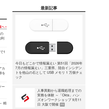
最新記事
覧へ
関の
的利
で1
今日もどこかで情報漏えい 第51回「2026年
7月の情報漏えい」三重県、陸自インシデン
ルアカ
トを他山の石として USB メモリ 1 万個チェ
跡を
ック
ツー
人事異動から退職処理までの
実務を体験 ～「Okta」ハン
ズオンワークショップ 9月11
～ 精
日 大阪で開催
PR