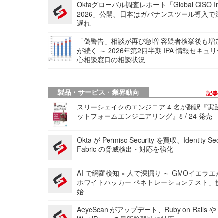
Oktaグローバル調査レポート「Global CISO Ins
2026」公開、日本はガバナンスツール導入で
遅れ
「偽警告」相談が再び急増 容疑者検挙後も増
が続く ～ 2026年第2四半期 IPA 情報セキュ
心相談窓口の相談状況
製品・サービス・業界動向
記
スリーシェイクのエンジニア 4 名が翻訳『実
ットフォームエンジニアリング』8 / 24 発売
Okta が Permiso Security を買収、Identity Sec
Fabric の脅威検出・対応を強化
AI で網羅検知 × 人で深掘り ～ GMOイエラエ
ホワイトハッカー ペネトレーションテスト」
始
AeyeScan がアップデート、Ruby on Rails や