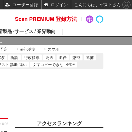
ユーザー登録
ログイン
こんにちは、ゲストさん
Scan PREMIUM 登録方法
 新製品･サービス / 業界動向
ん
予定
表記基準
スマホ
稼ぎ
訴訟
行政指導
更迭
退任
懲戒
逮捕
テスト 診断 違い
文字コピーできないPDF
アクセスランキング
n 8:05