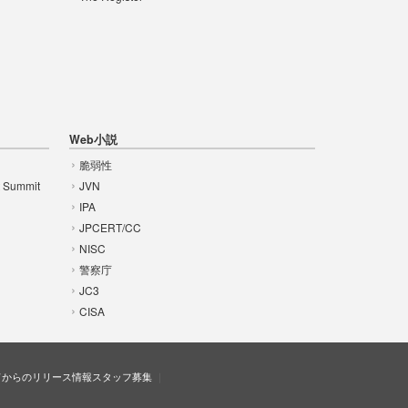
Web小説
脆弱性
t Summit
JVN
IPA
JPCERT/CC
NISC
警察庁
JC3
CISA
ドからのリリース情報
スタッフ募集