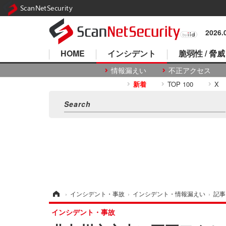
ScanNetSecurity
2026
HOME
インシデント
脆弱性 / 脅威
情報漏えい
不正アクセス
新着
TOP 100
X
ホーム
›
インシデント・事故
›
インシデント・情報漏えい
›
記事
インシデント・事故