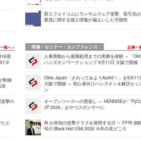
新エフエイコムにランサムウェア攻撃、取引先
業員に関する個人情報が漏えいした可能性
研修・セミナー・カンファレンス
事一覧へ
記事一
816億
人事異動から退職処理までの実務を体験 ～「Okt
7.9
ハンズオンワークショップ 9月11日 大阪で開催
Okta Japan「さわってみようAuth0！」を9月1
 が制御
大阪で開催 ～ 初心者向けハンズオン＆解説セッ
追加
ン
型攻撃の
オープンソースへの恩返し ～ HENNGEが「PyCo
JP 2026」おやつスポンサーに
けたと
AI が未知の攻撃クラスを発明する日 ～ FFRI 鵜
司の Black Hat USA 2026 今年の見どころ