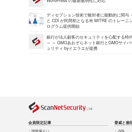
WordPress の最新脆弱性に対応
ディセプション技術で敵対者に能動的に関与 ～
と CDI が民間初となる米 MITRE のトレーニ
ログラム提供開始
銀行が法人顧客のセキュリティを心配する時
～ ～ GMOあおぞらネット銀行とGMOサイ
ュリティ byイエラエが提携
会員限定記事
脅威と脆
情報漏えい
JVN