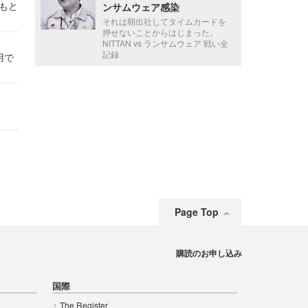
かもと
ンサムウェア感染
件
それは朝出社してタイムカードを
押せないことからはじまった。
NITTAN vs ランサムウェア 戦い全
記録
用で
Page Top
購読のお申し込み
国際
The Register