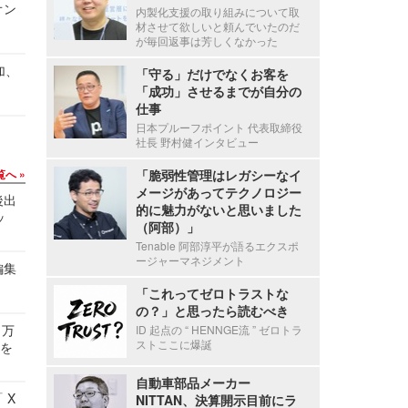
オン
内製化支援の取り組みについて取
材させて欲しいと頼んでいたのだ
が毎回返事は芳しくなかった
加、
「守る」だけでなくお客を
「成功」させるまでが自分の
仕事
日本プルーフポイント 代表取締役
社長 野村健インタビュー
覧へ
「脆弱性管理はレガシーなイ
メージがあってテクノロジー
後出
的に魅力がないと思いました
ッ
（阿部）」
Tenable 阿部淳平が語るエクスポ
ージャーマネジメント
編集
「これってゼロトラストな
の？」と思ったら読むべき
 万
ID 起点の “ HENNGE流 ” ゼロトラ
ストここに爆誕
せを
自動車部品メーカー
 X
NITTAN、決算開示目前にラ