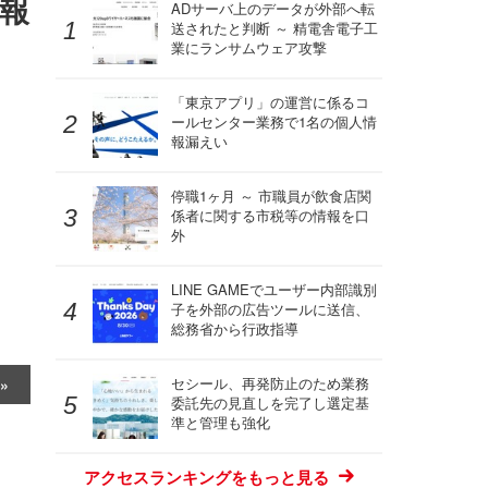
報
ADサーバ上のデータが外部へ転
送されたと判断 ～ 精電舎電子工
業にランサムウェア攻撃
「東京アプリ」の運営に係るコ
ールセンター業務で1名の個人情
報漏えい
停職1ヶ月 ～ 市職員が飲食店関
係者に関する市税等の情報を口
外
LINE GAMEでユーザー内部識別
子を外部の広告ツールに送信、
総務省から行政指導
セシール、再発防止のため業務
委託先の見直しを完了し選定基
準と管理も強化
アクセスランキングをもっと見る