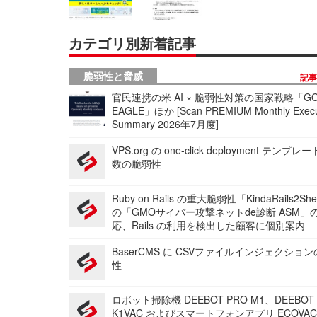
カテゴリ別新着記事
脆弱性と脅威
記
官民連携の米 AI × 脆弱性対策の国家戦略「GO
EAGLE」ほか [Scan PREMIUM Monthly Execu
Summary 2026年7月度]
VPS.org の one-click deployment テンプ
数の脆弱性
Ruby on Rails の重大脆弱性「KindaRails2Sh
の「GMOサイバー攻撃ネットde診断 ASM」
応、Rails の利用を検出した顧客に個別案内
BaserCMS に CSVファイルインジェクショ
性
ロボット掃除機 DEEBOT PRO M1、DEEBOT
K1VAC およびスマートフォンアプリ ECOVAC