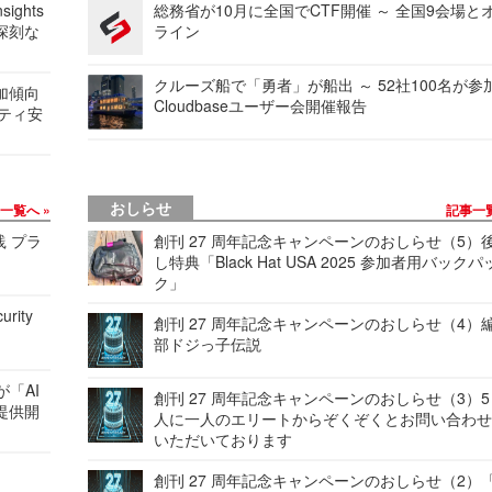
ights
総務省が10月に全国でCTF開催 ～ 全国9会場と
深刻な
ライン
クルーズ船で「勇者」が船出 ～ 52社100名が参
加傾向
Cloudbaseユーザー会開催報告
リティ安
おしらせ
事一覧へ
記事一
践 プラ
創刊 27 周年記念キャンペーンのおしらせ（5）
し特典「Black Hat USA 2025 参加者用バックパ
ク」
urity
創刊 27 周年記念キャンペーンのおしらせ（4）
部ドジっ子伝説
が「AI
創刊 27 周年記念キャンペーンのおしらせ（3）5
提供開
人に一人のエリートからぞくぞくとお問い合わ
いただいております
創刊 27 周年記念キャンペーンのおしらせ（2）「