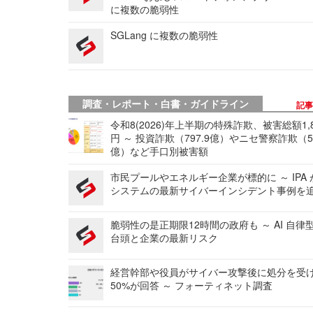
に複数の脆弱性
SGLang に複数の脆弱性
調査・レポート・白書・ガイドライン
記
令和8(2026)年上半期の特殊詐欺、被害総額1,
円 ～ 投資詐欺（797.9億）やニセ警察詐欺（50
億）など手口別被害額
市民プールやエネルギー企業が標的に ～ IPA
システムの最新サイバーインシデント事例を
脆弱性の是正期限12時間の政府も ～ AI 自律
台頭と企業の最新リスク
経営幹部や役員がサイバー攻撃後に処分を受
50%が回答 ～ フォーティネット調査