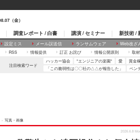
.08.07（金）
調査レポート / 白書
講演 / セミナー
新技術 /
設定ミス
メール誤送信
ランサムウェア
Web改ざ
RSS
情報提供
訂正 お詫び
情報公開原則
取材
ハッカー協会
"エンジニアの楽園"
愛
賞金
注目検索ワード
「この脆弱性は〇〇社の△△が報告した」
ペン
›
写真・画像
2026.6.8 Mo