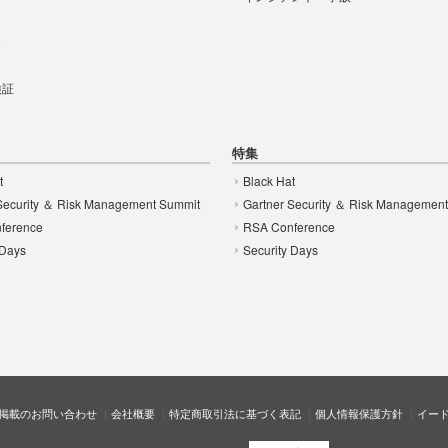
t
 検証
特集
t
Black Hat
Security ＆ Risk Management Summit
Gartner Security ＆ Risk Managemen
ference
RSA Conference
 Days
Security Days
掲載のお問い合わせ
会社概要
特定商取引法に基づく表記
個人情報保護方針
イー