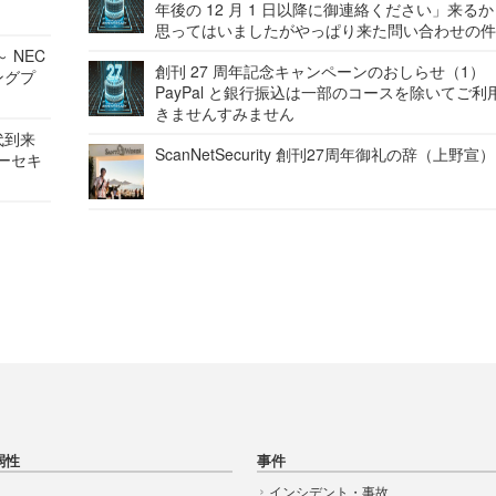
年後の 12 月 1 日以降に御連絡ください」来る
思ってはいましたがやっぱり来た問い合わせの
 NEC
創刊 27 周年記念キャンペーンのおしらせ（1）
ングプ
PayPal と銀行振込は一部のコースを除いてご利
きませんすみません
代到来
ScanNetSecurity 創刊27周年御礼の辞（上野宣）
バーセキ
弱性
事件
インシデント・事故