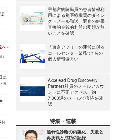
宇都宮病院職員の患者情報利
の従
用による別医療機関のダイレ
クトメール郵送、調査の結果
直接的金銭的利益の受領が無
いことを確認
「東京アプリ」の運営に係る
覧へ
コールセンター業務で1名の
a」
個人情報漏えい
1日に
Axcelead Drug Discovery
ショ
Partners社員のメールアカウ
ントに不正アクセス、約
7,000通のメールで痕跡を確
n
認
特集・連載
飼裕
脆弱性診断の内製化、失敗と
再挑戦と成功の記録