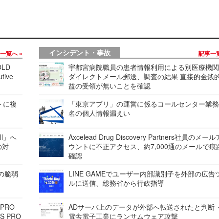
インシデント・事故
事一覧へ
記事一
LD
宇都宮病院職員の患者情報利用による別医療機
tive
ダイレクトメール郵送、調査の結果 直接的金銭
益の受領が無いことを確認
レートに複
「東京アプリ」の運営に係るコールセンター業務
名の個人情報漏えい
ell」へ
Axcelead Drug Discovery Partners社員のメー
の対
ウントに不正アクセス、約7,000通のメールで痕
確認
ンの脆弱
LINE GAMEでユーザー内部識別子を外部の広告
ルに送信、総務省から行政指導
 PRO
ADサーバ上のデータが外部へ転送されたと判断 
S PRO
電舎電子工業にランサムウェア攻撃