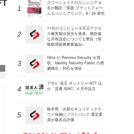
FT
スリーシェイクのエンジニア 4
名が翻訳『実践 プラットフォー
ムエンジニアリング』8 / 24 発売
11月のコンピュータ不正アクセ
ス被害届出状況を発表、無防備
な共有設定についても警告（情
報処理振興事業協会）
Okta が Permiso Security を買
収、Identity Security Fabric の脅
威検出・対応を強化
アサヒ 花王 サントリー NTT ほ
か「流通 ISAC」4 月中設立
栃木県、次期セキュリティクラ
ウド候補にソフトバンク 選定委
員が最高点評価