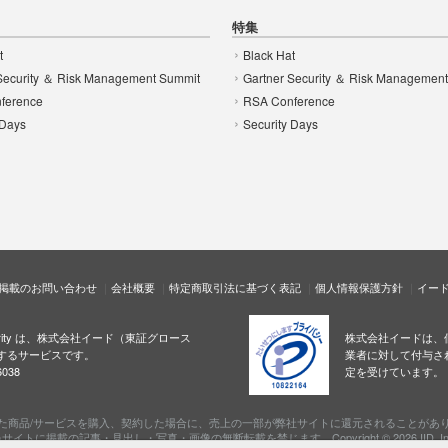
特集
t
Black Hat
Security ＆ Risk Management Summit
Gartner Security ＆ Risk Managemen
ference
RSA Conference
 Days
Security Days
掲載のお問い合わせ
会社概要
特定商取引法に基づく表記
個人情報保護方針
イー
ecurity は、株式会社イード（東証グロース
株式会社イードは、
するサービスです。
業者に対して付与さ
038
定を受けています。
た商品/サービスを購入、契約した場合に、売上の一部が弊社サイトに還元されることがあ
サイトに掲載の記事・見出し・写真・画像の無断転載を禁じます。Copyright © 2026 IID, In