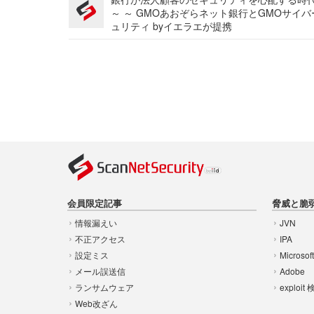
～ ～ GMOあおぞらネット銀行とGMOサイ
ュリティ byイエラエが提携
会員限定記事
脅威と脆
情報漏えい
JVN
不正アクセス
IPA
設定ミス
Microsof
メール誤送信
Adobe
ランサムウェア
exploit
Web改ざん