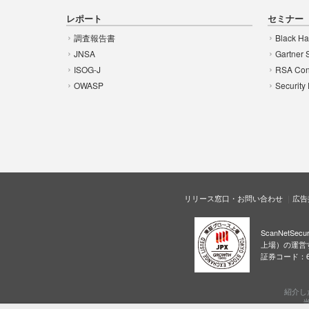
レポート
セミナー
調査報告書
Black Ha
JNSA
Gartner 
ISOG-J
RSA Con
OWASP
Security
リリース窓口・お問い合わせ
広告
ScanNetS
上場）の運営
証券コード：6
紹介し
当