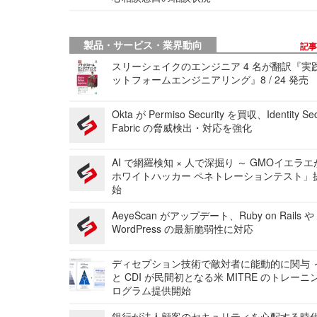
製品・サービス・業界動向
記
スリーシェイクのエンジニア 4 名が翻訳『実
ットフォームエンジニアリング』8 / 24 発売
Okta が Permiso Security を買収、Identity Sec
Fabric の脅威検出・対応を強化
AI で網羅検知 × 人で深掘り ～ GMOイエラエ
ホワイトハッカー ペネトレーションテスト」
始
AeyeScan がアップデート、Ruby on Rails や
WordPress の最新脆弱性に対応
ディセプション技術で敵対者に能動的に関与 ～
と CDI が民間初となる米 MITRE のトレーニ
ログラム提供開始
銀行が法人顧客のセキュリティを心配する時