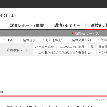
.08.08（土）
調査レポート / 白書
講演 / セミナー
新技術 /
新製品 サービス
RSS
情報提供
訂正 お詫び
情報公開原則
取材
ハッカー協会
"エンジニアの楽園"
愛
賞金
注目検索ワード
「この脆弱性は〇〇社の△△が報告した」
ペン
画像
2026.6.5 Fr