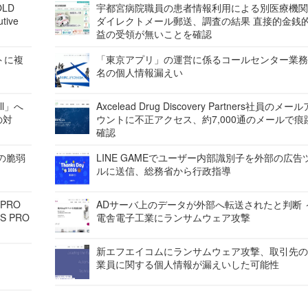
LD
宇都宮病院職員の患者情報利用による別医療機
tive
ダイレクトメール郵送、調査の結果 直接的金銭
益の受領が無いことを確認
レートに複
「東京アプリ」の運営に係るコールセンター業務
名の個人情報漏えい
ell」へ
Axcelead Drug Discovery Partners社員のメー
の対
ウントに不正アクセス、約7,000通のメールで痕
確認
ンの脆弱
LINE GAMEでユーザー内部識別子を外部の広告
ルに送信、総務省から行政指導
 PRO
ADサーバ上のデータが外部へ転送されたと判断 
S PRO
電舎電子工業にランサムウェア攻撃
新エフエイコムにランサムウェア攻撃、取引先
業員に関する個人情報が漏えいした可能性