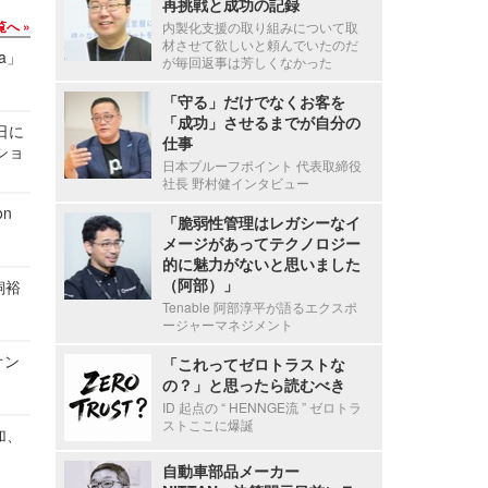
再挑戦と成功の記録
覧へ
内製化支援の取り組みについて取
材させて欲しいと頼んでいたのだ
a」
が毎回返事は芳しくなかった
「守る」だけでなくお客を
「成功」させるまでが自分の
1日に
仕事
ショ
日本プルーフポイント 代表取締役
社長 野村健インタビュー
n
「脆弱性管理はレガシーなイ
メージがあってテクノロジー
的に魅力がないと思いました
（阿部）」
飼裕
Tenable 阿部淳平が語るエクスポ
ージャーマネジメント
オン
「これってゼロトラストな
の？」と思ったら読むべき
ID 起点の “ HENNGE流 ” ゼロトラ
ストここに爆誕
加、
自動車部品メーカー