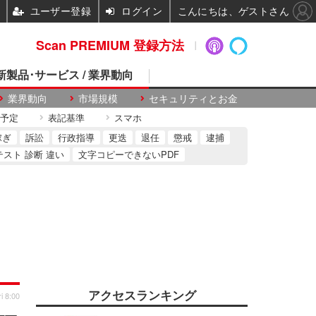
ユーザー登録
ログイン
こんにちは、ゲストさん
Scan PREMIUM 登録方法
 新製品･サービス / 業界動向
業界動向
市場規模
セキュリティとお金
予定
表記基準
スマホ
稼ぎ
訴訟
行政指導
更迭
退任
懲戒
逮捕
テスト 診断 違い
文字コピーできないPDF
アクセスランキング
i 8:00