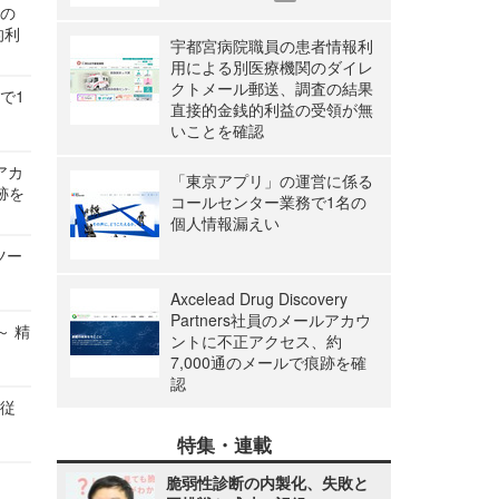
関の
的利
宇都宮病院職員の患者情報利
用による別医療機関のダイレ
クトメール郵送、調査の結果
で1
直接的金銭的利益の受領が無
いことを確認
ルアカ
「東京アプリ」の運営に係る
跡を
コールセンター業務で1名の
個人情報漏えい
ツー
Axcelead Drug Discovery
Partners社員のメールアカウ
～ 精
ントに不正アクセス、約
7,000通のメールで痕跡を確
認
の従
特集・連載
脆弱性診断の内製化、失敗と