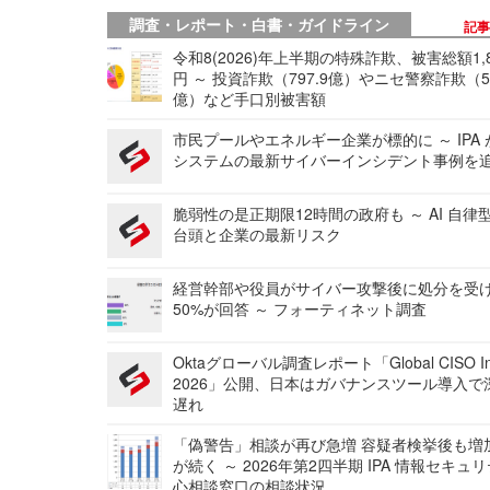
調査・レポート・白書・ガイドライン
記
令和8(2026)年上半期の特殊詐欺、被害総額1,
円 ～ 投資詐欺（797.9億）やニセ警察詐欺（50
億）など手口別被害額
市民プールやエネルギー企業が標的に ～ IPA
システムの最新サイバーインシデント事例を
脆弱性の是正期限12時間の政府も ～ AI 自律
台頭と企業の最新リスク
経営幹部や役員がサイバー攻撃後に処分を受
50%が回答 ～ フォーティネット調査
Oktaグローバル調査レポート「Global CISO Ins
2026」公開、日本はガバナンスツール導入で
遅れ
「偽警告」相談が再び急増 容疑者検挙後も増
が続く ～ 2026年第2四半期 IPA 情報セキュ
心相談窓口の相談状況