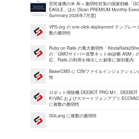
官民連携の米 AI × 脆弱性対策の国家戦略「GO
EAGLE」ほか [Scan PREMIUM Monthly Execu
Summary 2026年7月度]
VPS.org の one-click deployment テンプ
数の脆弱性
Ruby on Rails の重大脆弱性「KindaRails2Sh
の「GMOサイバー攻撃ネットde診断 ASM」
応、Rails の利用を検出した顧客に個別案内
BaserCMS に CSVファイルインジェクショ
性
ロボット掃除機 DEEBOT PRO M1、DEEBOT
K1VAC およびスマートフォンアプリ ECOVAC
に複数の脆弱性
SGLang に複数の脆弱性