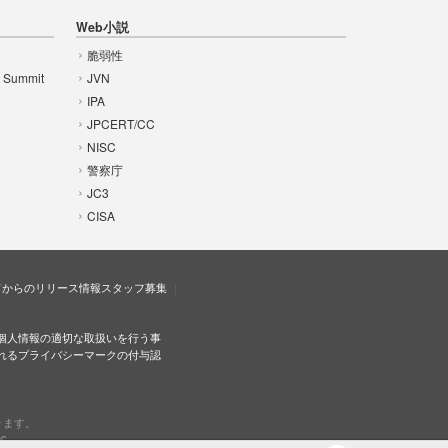
Web小説
脆弱性
t Summit
JVN
IPA
JPCERT/CC
NISC
警察庁
JC3
CISA
ドからのリリース情報
スタッフ募集
個人情報の適切な取扱いを行う事
れるプライバシーマークの付与認
ります。
c.