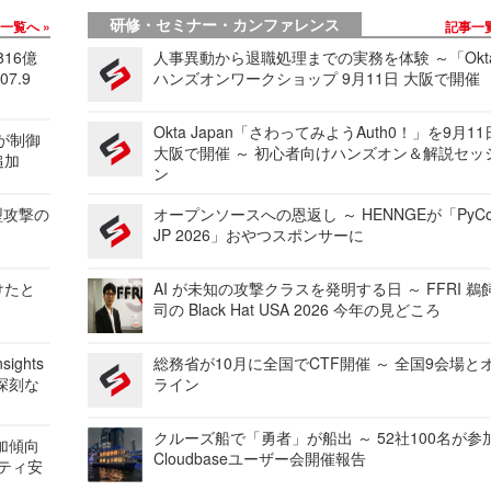
研修・セミナー・カンファレンス
事一覧へ
記事一
816億
人事異動から退職処理までの実務を体験 ～「Okt
7.9
ハンズオンワークショップ 9月11日 大阪で開催
Okta Japan「さわってみようAuth0！」を9月1
 が制御
大阪で開催 ～ 初心者向けハンズオン＆解説セッ
追加
ン
型攻撃の
オープンソースへの恩返し ～ HENNGEが「PyCo
JP 2026」おやつスポンサーに
けたと
AI が未知の攻撃クラスを発明する日 ～ FFRI 鵜
司の Black Hat USA 2026 今年の見どころ
ights
総務省が10月に全国でCTF開催 ～ 全国9会場と
深刻な
ライン
クルーズ船で「勇者」が船出 ～ 52社100名が参
加傾向
Cloudbaseユーザー会開催報告
リティ安