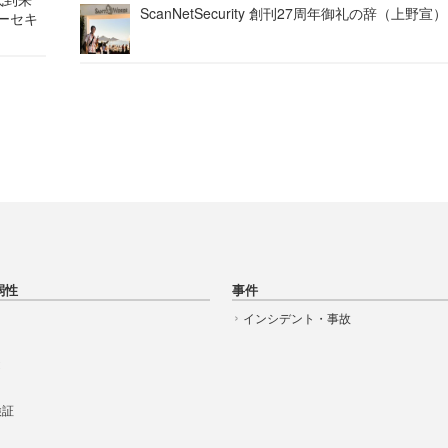
ScanNetSecurity 創刊27周年御礼の辞（上野宣）
バーセキ
弱性
事件
インシデント・事故
t
 検証