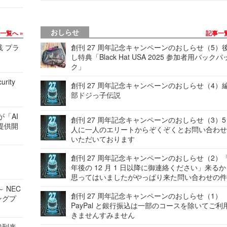
おしらせ
事一覧へ
記事一
践 プラ
創刊 27 周年記念キャンペーンのおしらせ（5）
し特典「Black Hat USA 2025 参加者用バックパ
ク」
urity
創刊 27 周年記念キャンペーンのおしらせ（4）
部ドジっ子伝説
が「AI
創刊 27 周年記念キャンペーンのおしらせ（3）5
提供開
人に一人のエリートからぞくぞくとお問い合わ
いただいております
創刊 27 周年記念キャンペーンのおしらせ（2）「
年後の 12 月 1 日以降に御連絡ください」来る
思ってはいましたがやっぱり来た問い合わせの
 NEC
創刊 27 周年記念キャンペーンのおしらせ（1）
ングプ
PayPal と銀行振込は一部のコースを除いてご利
きませんすみません
代到来