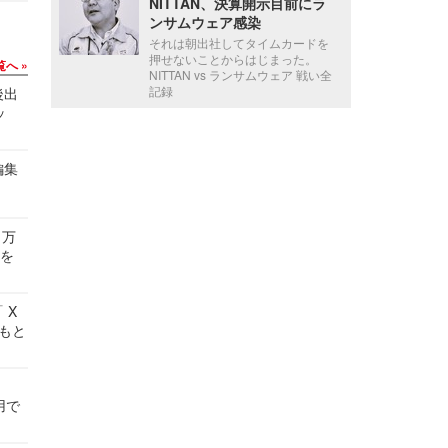
NITTAN、決算開示目前にラ
ンサムウェア感染
それは朝出社してタイムカードを
押せないことからはじまった。
覧へ
NITTAN vs ランサムウェア 戦い全
記録
後出
ッ
編集
 万
せを
 X
かもと
件
用で