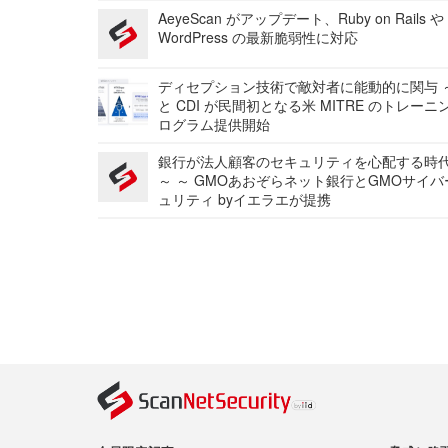
AeyeScan がアップデート、Ruby on Rails や
WordPress の最新脆弱性に対応
ディセプション技術で敵対者に能動的に関与 ～
と CDI が民間初となる米 MITRE のトレーニ
ログラム提供開始
銀行が法人顧客のセキュリティを心配する時
～ ～ GMOあおぞらネット銀行とGMOサイ
ュリティ byイエラエが提携