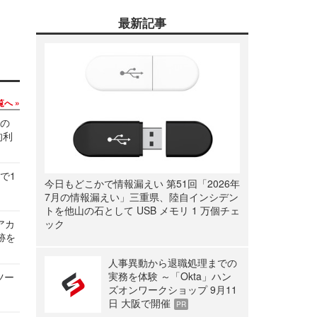
最新記事
覧へ
関の
的利
で1
今日もどこかで情報漏えい 第51回「2026年
7月の情報漏えい」三重県、陸自インシデン
トを他山の石として USB メモリ 1 万個チェ
ルアカ
ック
跡を
人事異動から退職処理までの
実務を体験 ～「Okta」ハン
ツー
ズオンワークショップ 9月11
日 大阪で開催
PR