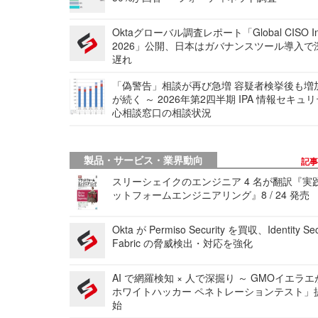
Oktaグローバル調査レポート「Global CISO Ins
2026」公開、日本はガバナンスツール導入で
遅れ
「偽警告」相談が再び急増 容疑者検挙後も増
が続く ～ 2026年第2四半期 IPA 情報セキュ
心相談窓口の相談状況
製品・サービス・業界動向
記
スリーシェイクのエンジニア 4 名が翻訳『実
ットフォームエンジニアリング』8 / 24 発売
Okta が Permiso Security を買収、Identity Sec
Fabric の脅威検出・対応を強化
AI で網羅検知 × 人で深掘り ～ GMOイエラエ
ホワイトハッカー ペネトレーションテスト」
始