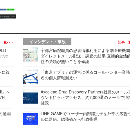
インシデント・事故
事一覧へ
記事一
LD
宇都宮病院職員の患者情報利用による別医療機
tive
ダイレクトメール郵送、調査の結果 直接的金銭
益の受領が無いことを確認
レートに複
「東京アプリ」の運営に係るコールセンター業務
名の個人情報漏えい
ell」へ
Axcelead Drug Discovery Partners社員のメー
の対
ウントに不正アクセス、約7,000通のメールで痕
確認
ンの脆弱
LINE GAMEでユーザー内部識別子を外部の広告
ルに送信、総務省から行政指導