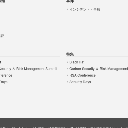
弱性
事件
インシデント・事故
t
 検証
特集
t
Black Hat
Security ＆ Risk Management Summit
Gartner Security ＆ Risk Managemen
ference
RSA Conference
 Days
Security Days