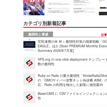
カテゴリ別新着記事
脆弱性と脅威
記
官民連携の米 AI × 脆弱性対策の国家戦略「GO
EAGLE」ほか [Scan PREMIUM Monthly Execu
Summary 2026年7月度]
VPS.org の one-click deployment テンプ
数の脆弱性
Ruby on Rails の重大脆弱性「KindaRails2Sh
の「GMOサイバー攻撃ネットde診断 ASM」
応、Rails の利用を検出した顧客に個別案内
BaserCMS に CSVファイルインジェクショ
性