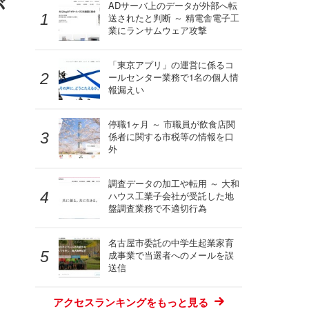
が
ADサーバ上のデータが外部へ転
送されたと判断 ～ 精電舎電子工
業にランサムウェア攻撃
「東京アプリ」の運営に係るコ
ールセンター業務で1名の個人情
報漏えい
停職1ヶ月 ～ 市職員が飲食店関
係者に関する市税等の情報を口
外
調査データの加工や転用 ～ 大和
ハウス工業子会社が受託した地
盤調査業務で不適切行為
名古屋市委託の中学⽣起業家育
成事業で当選者へのメールを誤
送信
アクセスランキングをもっと見る