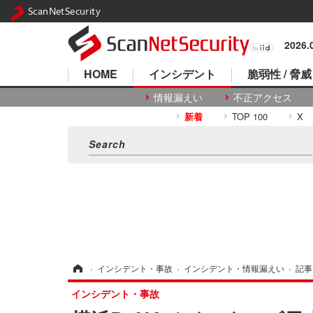
ScanNetSecurity
2026
HOME
インシデント
脆弱性 / 脅威
情報漏えい
不正アクセス
新着
TOP 100
X
ホーム
›
インシデント・事故
›
インシデント・情報漏えい
›
記事
インシデント・事故