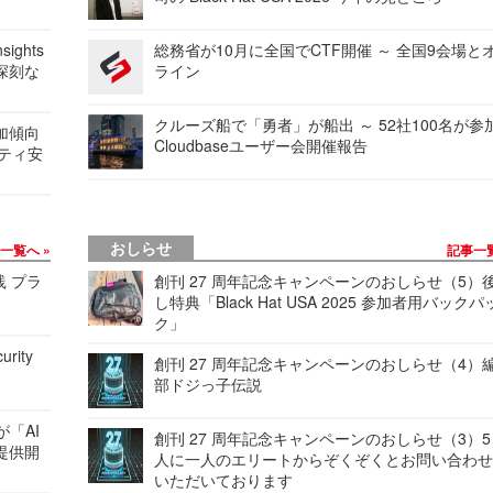
ights
総務省が10月に全国でCTF開催 ～ 全国9会場と
深刻な
ライン
クルーズ船で「勇者」が船出 ～ 52社100名が参
加傾向
Cloudbaseユーザー会開催報告
リティ安
おしらせ
事一覧へ
記事一
践 プラ
創刊 27 周年記念キャンペーンのおしらせ（5）
し特典「Black Hat USA 2025 参加者用バックパ
ク」
urity
創刊 27 周年記念キャンペーンのおしらせ（4）
部ドジっ子伝説
が「AI
創刊 27 周年記念キャンペーンのおしらせ（3）5
提供開
人に一人のエリートからぞくぞくとお問い合わ
いただいております