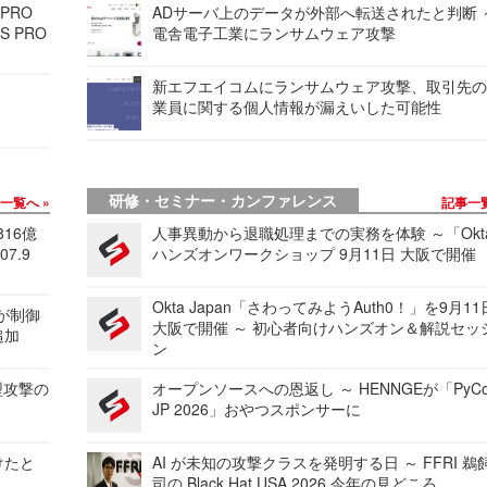
 PRO
ADサーバ上のデータが外部へ転送されたと判断 
S PRO
電舎電子工業にランサムウェア攻撃
新エフエイコムにランサムウェア攻撃、取引先
業員に関する個人情報が漏えいした可能性
研修・セミナー・カンファレンス
事一覧へ
記事一
816億
人事異動から退職処理までの実務を体験 ～「Okt
7.9
ハンズオンワークショップ 9月11日 大阪で開催
Okta Japan「さわってみようAuth0！」を9月1
 が制御
大阪で開催 ～ 初心者向けハンズオン＆解説セッ
追加
ン
型攻撃の
オープンソースへの恩返し ～ HENNGEが「PyCo
JP 2026」おやつスポンサーに
けたと
AI が未知の攻撃クラスを発明する日 ～ FFRI 鵜
司の Black Hat USA 2026 今年の見どころ