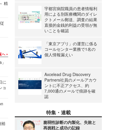
～ 精
宇都宮病院職員の患者情報利
用による別医療機関のダイレ
クトメール郵送、調査の結果
の従
直接的金銭的利益の受領が無
いことを確認
「東京アプリ」の運営に係る
コールセンター業務で1名の
覧へ
個人情報漏えい
a」
Axcelead Drug Discovery
Partners社員のメールアカウ
1日に
ントに不正アクセス、約
ショ
7,000通のメールで痕跡を確
認
n
特集・連載
脆弱性診断の内製化、失敗と
飼裕
再挑戦と成功の記録