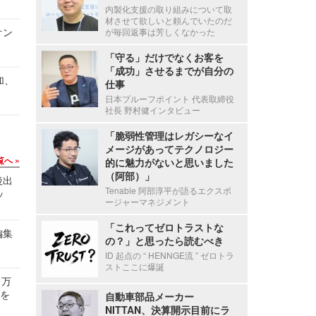
内製化支援の取り組みについて取
材させて欲しいと頼んでいたのだ
オン
が毎回返事は芳しくなかった
「守る」だけでなくお客を
「成功」させるまでが自分の
加、
仕事
日本プルーフポイント 代表取締役
社長 野村健インタビュー
「脆弱性管理はレガシーなイ
メージがあってテクノロジー
覧へ
的に魅力がないと思いました
（阿部）」
後出
Tenable 阿部淳平が語るエクスポ
ッ
ージャーマネジメント
「これってゼロトラストな
編集
の？」と思ったら読むべき
ID 起点の “ HENNGE流 ” ゼロトラ
ストここに爆誕
 万
せを
自動車部品メーカー
NITTAN、決算開示目前にラ