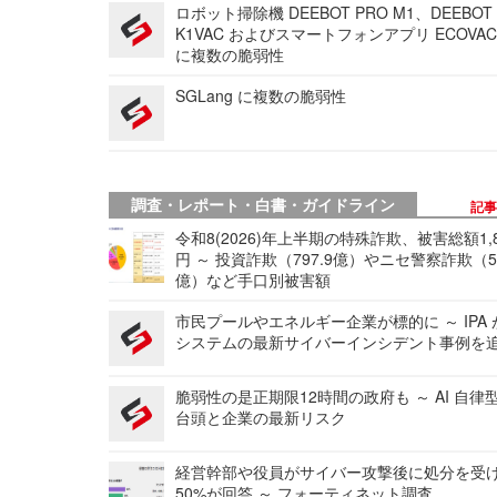
ロボット掃除機 DEEBOT PRO M1、DEEBOT
K1VAC およびスマートフォンアプリ ECOVAC
に複数の脆弱性
SGLang に複数の脆弱性
調査・レポート・白書・ガイドライン
記
令和8(2026)年上半期の特殊詐欺、被害総額1,
円 ～ 投資詐欺（797.9億）やニセ警察詐欺（50
億）など手口別被害額
市民プールやエネルギー企業が標的に ～ IPA
システムの最新サイバーインシデント事例を
脆弱性の是正期限12時間の政府も ～ AI 自律
台頭と企業の最新リスク
経営幹部や役員がサイバー攻撃後に処分を受
50%が回答 ～ フォーティネット調査