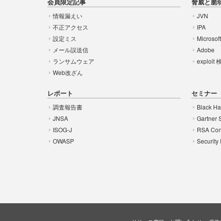
会員限定記事
脅威と脆
情報漏えい
JVN
不正アクセス
IPA
設定ミス
Microsof
メール誤送信
Adobe
ランサムウェア
exploit
Web改ざん
レポート
セミナー
調査報告書
Black Ha
JNSA
Gartner 
ISOG-J
RSA Con
OWASP
Security