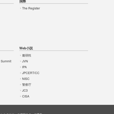
国際
The Register
Web小説
脆弱性
t Summit
JVN
IPA
JPCERT/CC
NISC
警察庁
JC3
CISA