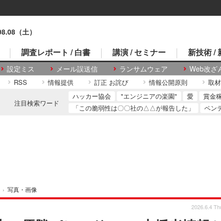
.08.08（土）
調査レポート / 白書
講演 / セミナー
新技術 /
設定ミス
メール誤送信
ランサムウェア
Web改ざ
RSS
情報提供
訂正 お詫び
情報公開原則
取材
ハッカー協会
"エンジニアの楽園"
愛
賞金
注目検索ワード
「この脆弱性は〇〇社の△△が報告した」
ペン
›
写真・画像
2026.6.4 Th