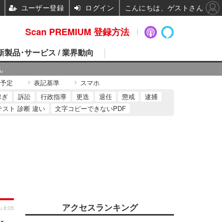
ユーザー登録
ログイン
こんにちは、ゲストさん
Scan PREMIUM 登録方法
 新製品･サービス / 業界動向
ん
予定
表記基準
スマホ
稼ぎ
訴訟
行政指導
更迭
退任
懲戒
逮捕
テスト 診断 違い
文字コピーできないPDF
アクセスランキング
u 8:05