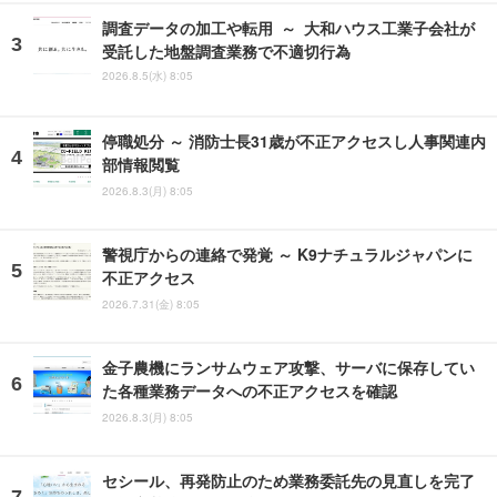
調査データの加工や転用 ～ 大和ハウス工業子会社が
受託した地盤調査業務で不適切行為
2026.8.5(水) 8:05
停職処分 ～ 消防士長31歳が不正アクセスし人事関連内
部情報閲覧
2026.8.3(月) 8:05
警視庁からの連絡で発覚 ～ K9ナチュラルジャパンに
不正アクセス
2026.7.31(金) 8:05
金子農機にランサムウェア攻撃、サーバに保存してい
た各種業務データへの不正アクセスを確認
2026.8.3(月) 8:05
セシール、再発防止のため業務委託先の見直しを完了