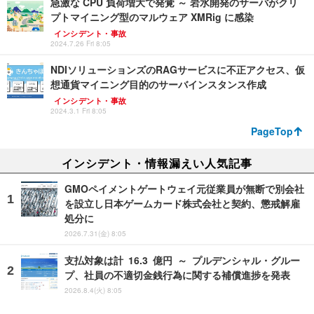
急激な CPU 負荷増大で発覚 ～ 岩水開発のサーバがクリ
プトマイニング型のマルウェア XMRig に感染
インシデント・事故
2024.7.26 Fri 8:05
NDIソリューションズのRAGサービスに不正アクセス、仮
想通貨マイニング目的のサーバインスタンス作成
インシデント・事故
2024.3.1 Fri 8:05
PageTop
インシデント・情報漏えい人気記事
GMOペイメントゲートウェイ元従業員が無断で別会社
を設立し日本ゲームカード株式会社と契約、懲戒解雇
処分に
2026.7.31(金) 8:05
支払対象は計 16.3 億円 ～ プルデンシャル・グルー
プ、社員の不適切金銭行為に関する補償進捗を発表
2026.8.4(火) 8:05