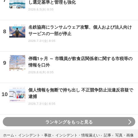
し選定基準と管理も強化
2026.8.5(水) 8:05
名鉄協商にランサムウェア攻撃、個人および法人向け
サービスの一部が停止
2026.7.31(金) 8:05
停職1ヶ月 ～ 市職員が飲食店関係者に関する市税等の
情報を口外
2026.8.6(木) 8:05
個人情報を無断で持ち出し 不正競争防止法違反容疑で
逮捕
2026.7.31(金) 8:05
ランキングをもっと見る
写真・画像
ホーム
›
インシデント・事故
›
インシデント・情報漏えい
›
記事
›