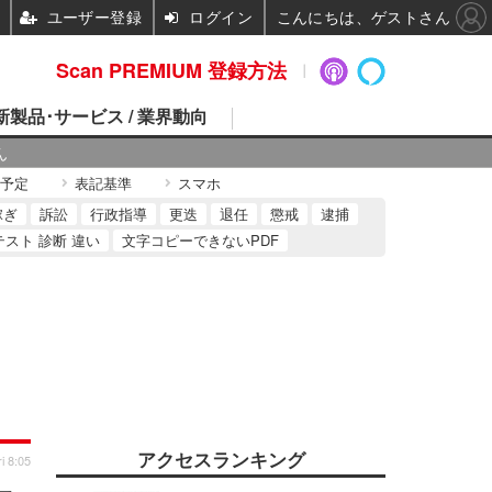
ユーザー登録
ログイン
こんにちは、ゲストさん
Scan PREMIUM 登録方法
 新製品･サービス / 業界動向
ん
予定
表記基準
スマホ
稼ぎ
訴訟
行政指導
更迭
退任
懲戒
逮捕
テスト 診断 違い
文字コピーできないPDF
アクセスランキング
i 8:05