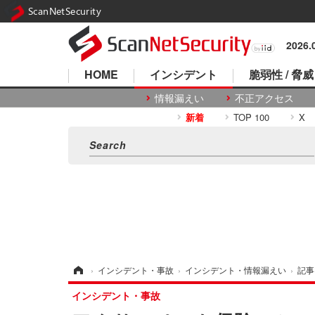
ScanNetSecurity
2026
HOME
インシデント
脆弱性 / 脅威
情報漏えい
不正アクセス
新着
TOP 100
X
ホーム
›
インシデント・事故
›
インシデント・情報漏えい
›
記事
インシデント・事故