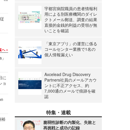
宇都宮病院職員の患者情報利
用による別医療機関のダイレ
の従
クトメール郵送、調査の結果
直接的金銭的利益の受領が無
いことを確認
「東京アプリ」の運営に係る
コールセンター業務で1名の
覧へ
個人情報漏えい
a」
Axcelead Drug Discovery
1日に
Partners社員のメールアカウ
ショ
ントに不正アクセス、約
7,000通のメールで痕跡を確
認
n
特集・連載
飼裕
脆弱性診断の内製化、失敗と
再挑戦と成功の記録