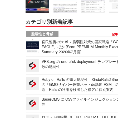
カテゴリ別新着記事
脆弱性と脅威
記
官民連携の米 AI × 脆弱性対策の国家戦略「GO
EAGLE」ほか [Scan PREMIUM Monthly Execu
Summary 2026年7月度]
VPS.org の one-click deployment テンプ
数の脆弱性
Ruby on Rails の重大脆弱性「KindaRails2Sh
の「GMOサイバー攻撃ネットde診断 ASM」
応、Rails の利用を検出した顧客に個別案内
BaserCMS に CSVファイルインジェクショ
性
ロボット掃除機 DEEBOT PRO M1、DEEBOT