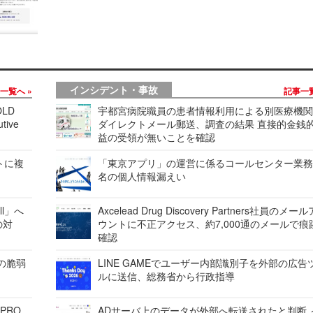
インシデント・事故
事一覧へ
記事一
LD
宇都宮病院職員の患者情報利用による別医療機
tive
ダイレクトメール郵送、調査の結果 直接的金銭
益の受領が無いことを確認
レートに複
「東京アプリ」の運営に係るコールセンター業務
名の個人情報漏えい
ell」へ
Axcelead Drug Discovery Partners社員のメー
の対
ウントに不正アクセス、約7,000通のメールで痕
確認
ンの脆弱
LINE GAMEでユーザー内部識別子を外部の広告
ルに送信、総務省から行政指導
 PRO
ADサーバ上のデータが外部へ転送されたと判断 