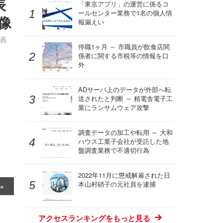
表
「東京アプリ」の運営に係るコ
ールセンター業務で1名の個人情
像
報漏えい
発表
停職1ヶ月 ～ 市職員が飲食店関
係者に関する市税等の情報を口
外
ADサーバ上のデータが外部へ転
送されたと判断 ～ 精電舎電子工
業にランサムウェア攻撃
調査データの加工や転用 ～ 大和
ハウス工業子会社が受託した地
盤調査業務で不適切行為
2022年11月に懲戒解雇された日
本山村硝子の元社員を逮捕
アクセスランキングをもっと見る