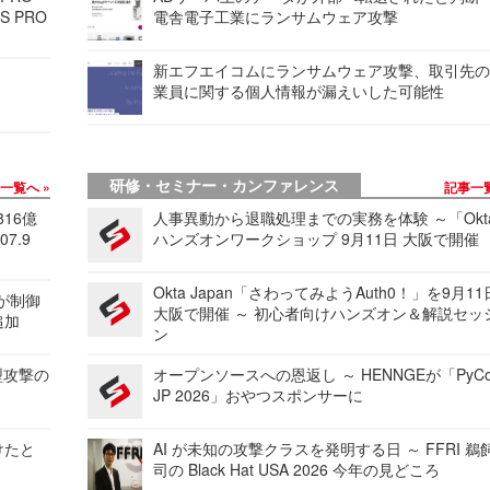
S PRO
電舎電子工業にランサムウェア攻撃
新エフエイコムにランサムウェア攻撃、取引先
業員に関する個人情報が漏えいした可能性
研修・セミナー・カンファレンス
事一覧へ
記事一
816億
人事異動から退職処理までの実務を体験 ～「Okt
7.9
ハンズオンワークショップ 9月11日 大阪で開催
Okta Japan「さわってみようAuth0！」を9月1
 が制御
大阪で開催 ～ 初心者向けハンズオン＆解説セッ
追加
ン
型攻撃の
オープンソースへの恩返し ～ HENNGEが「PyCo
JP 2026」おやつスポンサーに
けたと
AI が未知の攻撃クラスを発明する日 ～ FFRI 鵜
司の Black Hat USA 2026 今年の見どころ