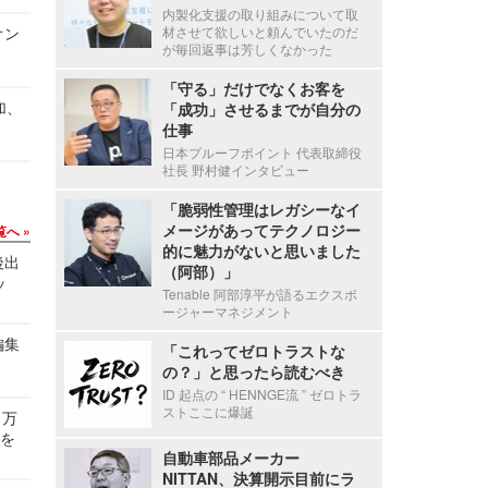
内製化支援の取り組みについて取
オン
材させて欲しいと頼んでいたのだ
が毎回返事は芳しくなかった
「守る」だけでなくお客を
加、
「成功」させるまでが自分の
仕事
日本プルーフポイント 代表取締役
社長 野村健インタビュー
「脆弱性管理はレガシーなイ
メージがあってテクノロジー
覧へ
的に魅力がないと思いました
後出
（阿部）」
ッ
Tenable 阿部淳平が語るエクスポ
ージャーマネジメント
編集
「これってゼロトラストな
の？」と思ったら読むべき
ID 起点の “ HENNGE流 ” ゼロトラ
ストここに爆誕
 万
せを
自動車部品メーカー
NITTAN、決算開示目前にラ