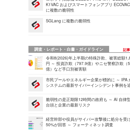
K1VAC およびスマートフォンアプリ ECOVAC
に複数の脆弱性
SGLang に複数の脆弱性
調査・レポート・白書・ガイドライン
記
令和8(2026)年上半期の特殊詐欺、被害総額1,
円 ～ 投資詐欺（797.9億）やニセ警察詐欺（50
億）など手口別被害額
市民プールやエネルギー企業が標的に ～ IPA
システムの最新サイバーインシデント事例を
脆弱性の是正期限12時間の政府も ～ AI 自律
台頭と企業の最新リスク
経営幹部や役員がサイバー攻撃後に処分を受
50%が回答 ～ フォーティネット調査