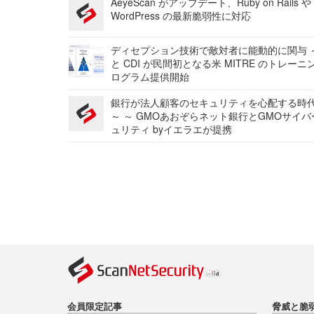
AeyeScan がアップデート、Ruby on Rails や
WordPress の最新脆弱性に対応
ディセプション技術で敵対者に能動的に関与 ～
と CDI が民間初となる米 MITRE のトレーニ
ログラム提供開始
銀行が法人顧客のセキュリティを心配する時
～ ～ GMOあおぞらネット銀行とGMOサイ
ュリティ byイエラエが提携
会員限定記事
脅威と脆