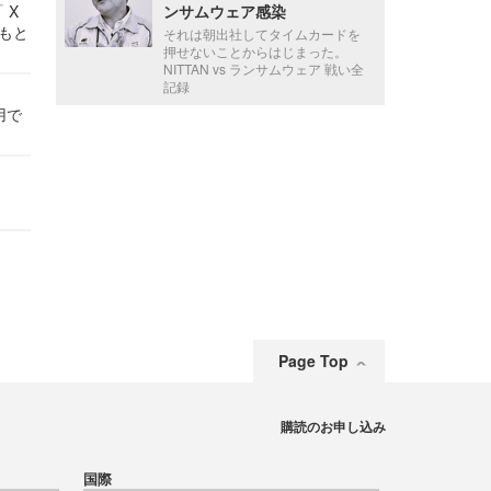
 X
ンサムウェア感染
かもと
それは朝出社してタイムカードを
件
押せないことからはじまった。
NITTAN vs ランサムウェア 戦い全
記録
用で
Page Top
購読のお申し込み
国際