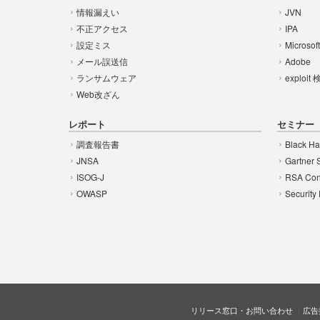
情報漏えい
JVN
不正アクセス
IPA
設定ミス
Microsof
メール誤送信
Adobe
ランサムウェア
exploit
Web改ざん
レポート
セミナー
調査報告書
Black Ha
JNSA
Gartner 
ISOG-J
RSA Con
OWASP
Security
リリース窓口・お問い合わせ
広告