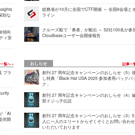
ights
総務省が10月に全国でCTF開催 ～ 全国9会場と
深刻な
ライン
クルーズ船で「勇者」が船出 ～ 52社100名が参
加傾向
Cloudbaseユーザー会開催報告
リティ安
おしらせ
事一覧へ
記事一
践 プラ
創刊 27 周年記念キャンペーンのおしらせ（5）
し特典「Black Hat USA 2025 参加者用バックパ
ク」
urity
創刊 27 周年記念キャンペーンのおしらせ（4）
部ドジっ子伝説
が「AI
創刊 27 周年記念キャンペーンのおしらせ（3）5
提供開
人に一人のエリートからぞくぞくとお問い合わ
いただいております