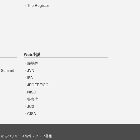
The Register
Web小説
脆弱性
t Summit
JVN
IPA
JPCERT/CC
NISC
警察庁
JC3
CISA
ドからのリリース情報
スタッフ募集