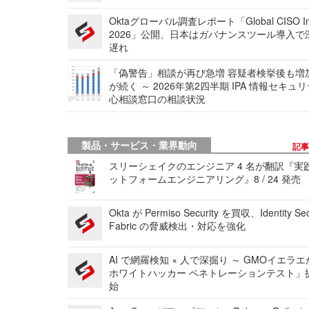
Oktaグローバル調査レポート「Global CISO Ins
2026」公開、日本はガバナンスツール導入で
遅れ
「偽警告」相談が再び急増 容疑者検挙後も増
が続く ～ 2026年第2四半期 IPA 情報セキュ
心相談窓口の相談状況
製品・サービス・業界動向
記
スリーシェイクのエンジニア 4 名が翻訳『実
ットフォームエンジニアリング』8 / 24 発売
Okta が Permiso Security を買収、Identity Sec
Fabric の脅威検出・対応を強化
AI で網羅検知 × 人で深掘り ～ GMOイエラエ
ホワイトハッカー ペネトレーションテスト」
始