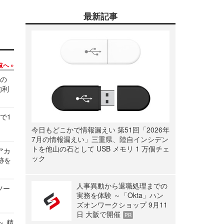
最新記事
覧へ
関の
的利
で1
今日もどこかで情報漏えい 第51回「2026年
7月の情報漏えい」三重県、陸自インシデン
トを他山の石として USB メモリ 1 万個チェ
ルアカ
ック
跡を
人事異動から退職処理までの
ツー
実務を体験 ～「Okta」ハン
ズオンワークショップ 9月11
日 大阪で開催
PR
～ 精