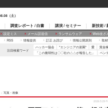
.08.08（土）
調査レポート / 白書
講演 / セミナー
新技術 /
設定ミス
メール誤送信
ランサムウェア
Web改ざ
RSS
情報提供
訂正 お詫び
情報公開原則
取材
ハッカー協会
"エンジニアの楽園"
愛
賞金
注目検索ワード
「この脆弱性は〇〇社の△△が報告した」
ペン
›
写真・画像
2026.5.29 Fr