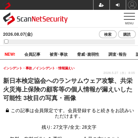
MENU
2026.08.07(金)
検索
購読
NEW!
会員記事
被害･事故
脅威･脆弱性
調査･報告
インシデント・事故
インシデント・情報漏えい
2026.5.27（水） 8:05
新日本検定協会へのランサムウェア攻撃、共栄
火災海上保険の顧客等の個人情報が漏えいした
可能性 3枚目の写真・画像
この記事は会員限定です。会員登録すると続きをお読みい
ただけます。
残り: 27文字/全文: 28文字