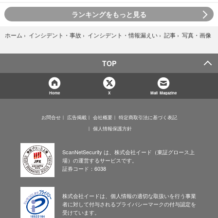
ランキングをもっと見る
写真・画像
ホーム
›
インシデント・事故
›
インシデント・情報漏えい
›
記事
›
TOP
Home
X
Mail Magazine
お問合せ
広告掲載
会社概要
特定商取引法に基づく表記
個人情報保護方針
ScanNetSecurity は、株式会社イード（東証グロース上
場）の運営するサービスです。
証券コード：6038
株式会社イードは、個人情報の適切な取扱いを行う事業
者に対して付与されるプライバシーマークの付与認定を
受けています。