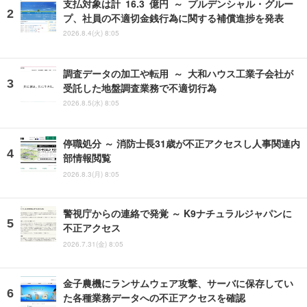
支払対象は計 16.3 億円 ～ プルデンシャル・グルー
プ、社員の不適切金銭行為に関する補償進捗を発表
2026.8.4(火) 8:05
調査データの加工や転用 ～ 大和ハウス工業子会社が
受託した地盤調査業務で不適切行為
2026.8.5(水) 8:05
停職処分 ～ 消防士長31歳が不正アクセスし人事関連内
部情報閲覧
2026.8.3(月) 8:05
警視庁からの連絡で発覚 ～ K9ナチュラルジャパンに
不正アクセス
2026.7.31(金) 8:05
金子農機にランサムウェア攻撃、サーバに保存してい
た各種業務データへの不正アクセスを確認