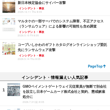
新日本検定協会にサイバー攻撃
インシデント・事故
2025.12.11 Thu 8:05
マルタケの一部サーバでのシステム障害、不正アクセス
（ランサムウェア）による影響の可能性も含め調査
インシデント・事故
2026.5.15 Fri 8:05
コープいしかわのギフトカタログオンラインショップ委託
先にランサムウェア攻撃
インシデント・事故
2026.5.14 Thu 8:05
PageTop
インシデント・情報漏えい人気記事
GMOペイメントゲートウェイ元従業員が無断で別会社
を設立し日本ゲームカード株式会社と契約、懲戒解雇
処分に
2026.7.31(金) 8:05