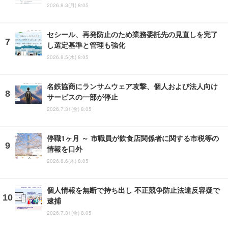
2026.8.3(月) 8:05
セシール、再発防止のため業務委託先の見直しを完了
し選定基準と管理も強化
2026.8.5(水) 8:05
名鉄協商にランサムウェア攻撃、個人および法人向け
サービスの一部が停止
2026.7.31(金) 8:05
停職1ヶ月 ～ 市職員が飲食店関係者に関する市税等の
情報を口外
2026.8.6(木) 8:05
個人情報を無断で持ち出し 不正競争防止法違反容疑で
逮捕
2026.7.31(金) 8:05