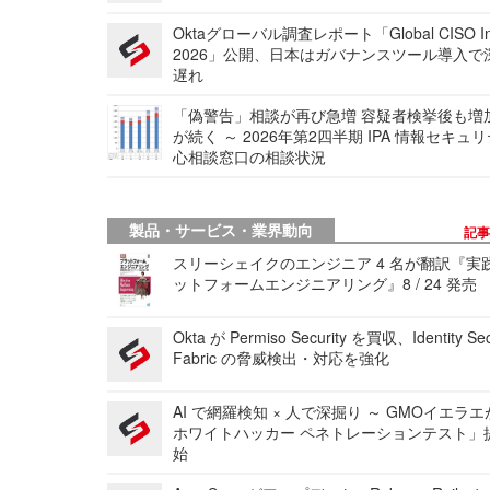
Oktaグローバル調査レポート「Global CISO Ins
2026」公開、日本はガバナンスツール導入で
遅れ
「偽警告」相談が再び急増 容疑者検挙後も増
が続く ～ 2026年第2四半期 IPA 情報セキュ
心相談窓口の相談状況
製品・サービス・業界動向
記
スリーシェイクのエンジニア 4 名が翻訳『実
ットフォームエンジニアリング』8 / 24 発売
Okta が Permiso Security を買収、Identity Sec
Fabric の脅威検出・対応を強化
AI で網羅検知 × 人で深掘り ～ GMOイエラエ
ホワイトハッカー ペネトレーションテスト」
始