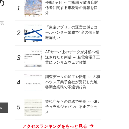
の
停職1ヶ月 ～ 市職員が飲食店関
係者に関する市税等の情報を口
外
発表
「東京アプリ」の運営に係るコ
ールセンター業務で1名の個人情
報漏えい
ADサーバ上のデータが外部へ転
送されたと判断 ～ 精電舎電子工
業にランサムウェア攻撃
調査データの加工や転用 ～ 大和
ハウス工業子会社が受託した地
盤調査業務で不適切行為
警視庁からの連絡で発覚 ～ K9ナ
チュラルジャパンに不正アクセ
ス
アクセスランキングをもっと見る