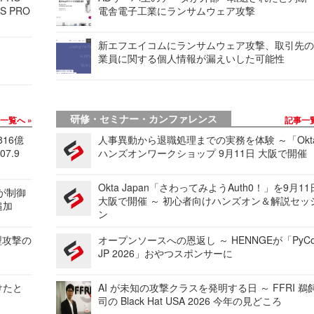
S PRO
電舎電子工業にランサムウェア攻撃
新エフエイコムにランサムウェア攻撃、取引先
業員に関する個人情報が漏えいした可能性
研修・セミナー・カンファレンス
事一覧へ
記事一
816億
人事異動から退職処理までの実務を体験 ～「Okt
7.9
ハンズオンワークショップ 9月11日 大阪で開催
Okta Japan「さわってみようAuth0！」を9月1
 が制御
大阪で開催 ～ 初心者向けハンズオン＆解説セッ
追加
ン
型攻撃の
オープンソースへの恩返し ～ HENNGEが「PyCo
JP 2026」おやつスポンサーに
けたと
AI が未知の攻撃クラスを発明する日 ～ FFRI 鵜
司の Black Hat USA 2026 今年の見どころ