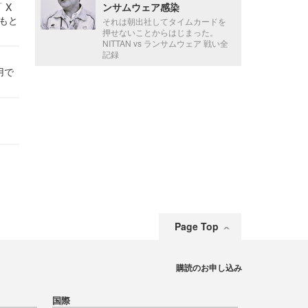
 X
ンサムウェア感染
かもと
それは朝出社してタイムカードを
件
押せないことからはじまった。
NITTAN vs ランサムウェア 戦い全
記録
用で
Page Top
購読のお申し込み
国際