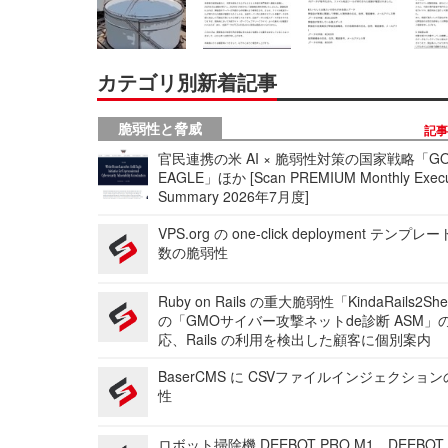
カテゴリ別新着記事
脆弱性と脅威
記
官民連携の米 AI × 脆弱性対策の国家戦略「GO
EAGLE」ほか [Scan PREMIUM Monthly Execu
Summary 2026年7月度]
VPS.org の one-click deployment テンプ
数の脆弱性
Ruby on Rails の重大脆弱性「KindaRails2Sh
の「GMOサイバー攻撃ネットde診断 ASM」
応、Rails の利用を検出した顧客に個別案内
BaserCMS に CSVファイルインジェクショ
性
ロボット掃除機 DEEBOT PRO M1、DEEBOT