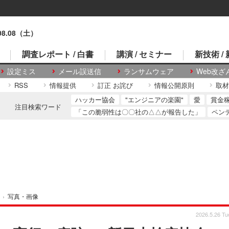
.08.08（土）
調査レポート / 白書
講演 / セミナー
新技術 /
設定ミス
メール誤送信
ランサムウェア
Web改ざ
RSS
情報提供
訂正 お詫び
情報公開原則
取材
ハッカー協会
"エンジニアの楽園"
愛
賞金
注目検索ワード
「この脆弱性は〇〇社の△△が報告した」
ペン
›
写真・画像
2026.5.26 Tu