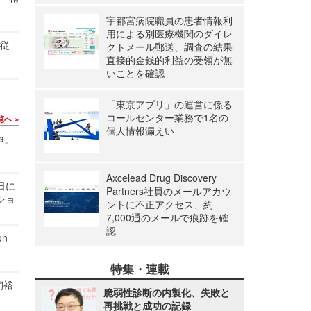
宇都宮病院職員の患者情報利
用による別医療機関のダイレ
の従
クトメール郵送、調査の結果
直接的金銭的利益の受領が無
いことを確認
「東京アプリ」の運営に係る
コールセンター業務で1名の
覧へ
個人情報漏えい
a」
Axcelead Drug Discovery
1日に
Partners社員のメールアカウ
ショ
ントに不正アクセス、約
7,000通のメールで痕跡を確
認
n
特集・連載
飼裕
脆弱性診断の内製化、失敗と
再挑戦と成功の記録