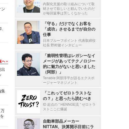
内製化支援の取り組みについて取
オン
材させて欲しいと頼んでいたのだ
が毎回返事は芳しくなかった
「守る」だけでなくお客を
加、
「成功」させるまでが自分の
仕事
日本プルーフポイント 代表取締役
社長 野村健インタビュー
「脆弱性管理はレガシーなイ
メージがあってテクノロジー
覧へ
的に魅力がないと思いました
後出
（阿部）」
ッ
Tenable 阿部淳平が語るエクスポ
ージャーマネジメント
編集
「これってゼロトラストな
の？」と思ったら読むべき
ID 起点の “ HENNGE流 ” ゼロトラ
ストここに爆誕
 万
せを
自動車部品メーカー
NITTAN、決算開示目前にラ