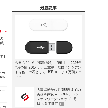
最新記事
覧へ
関の
的利
で1
今日もどこかで情報漏えい 第51回「2026年
7月の情報漏えい」三重県、陸自インシデン
トを他山の石として USB メモリ 1 万個チェ
ルアカ
ック
跡を
人事異動から退職処理までの
ツー
実務を体験 ～「Okta」ハン
ズオンワークショップ 9月11
日 大阪で開催
PR
～ 精