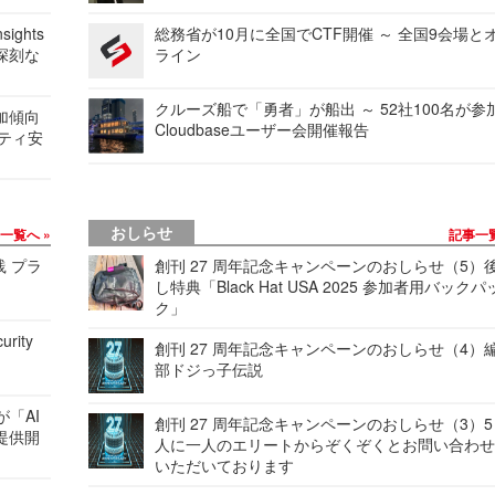
ights
総務省が10月に全国でCTF開催 ～ 全国9会場と
深刻な
ライン
クルーズ船で「勇者」が船出 ～ 52社100名が参
加傾向
Cloudbaseユーザー会開催報告
リティ安
おしらせ
事一覧へ
記事一
践 プラ
創刊 27 周年記念キャンペーンのおしらせ（5）
し特典「Black Hat USA 2025 参加者用バックパ
ク」
urity
創刊 27 周年記念キャンペーンのおしらせ（4）
部ドジっ子伝説
が「AI
創刊 27 周年記念キャンペーンのおしらせ（3）5
提供開
人に一人のエリートからぞくぞくとお問い合わ
いただいております