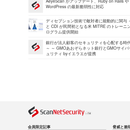
AeyeScan がアップデート、Ruby on Rails や
WordPress の最新脆弱性に対応
ディセプション技術で敵対者に能動的に関与 ～
と CDI が民間初となる米 MITRE のトレーニ
ログラム提供開始
銀行が法人顧客のセキュリティを心配する時
～ ～ GMOあおぞらネット銀行とGMOサイ
ュリティ byイエラエが提携
会員限定記事
脅威と脆