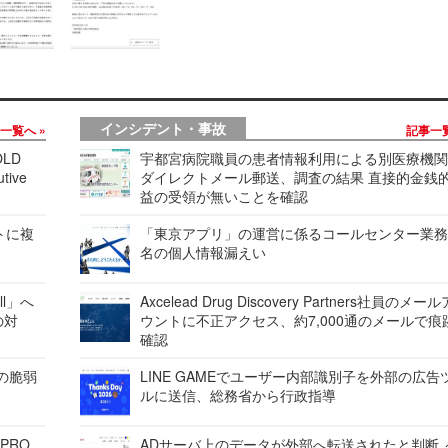
インシデント・事故
事一覧へ
記事一
LD
宇都宮病院職員の患者情報利用による別医療機
tive
ダイレクトメール郵送、調査の結果 直接的金銭
益の受領が無いことを確認
レートに複
「東京アプリ」の運営に係るコールセンター業務
名の個人情報漏えい
ell」へ
Axcelead Drug Discovery Partners社員のメー
の対
ウントに不正アクセス、約7,000通のメールで痕
確認
ンの脆弱
LINE GAMEでユーザー内部識別子を外部の広告
ルに送信、総務省から行政指導
 PRO
ADサーバ上のデータが外部へ転送されたと判断 