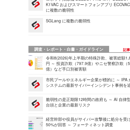
K1VAC およびスマートフォンアプリ ECOVAC
に複数の脆弱性
SGLang に複数の脆弱性
調査・レポート・白書・ガイドライン
記
令和8(2026)年上半期の特殊詐欺、被害総額1,
円 ～ 投資詐欺（797.9億）やニセ警察詐欺（50
億）など手口別被害額
市民プールやエネルギー企業が標的に ～ IPA
システムの最新サイバーインシデント事例を
脆弱性の是正期限12時間の政府も ～ AI 自律
台頭と企業の最新リスク
経営幹部や役員がサイバー攻撃後に処分を受
50%が回答 ～ フォーティネット調査