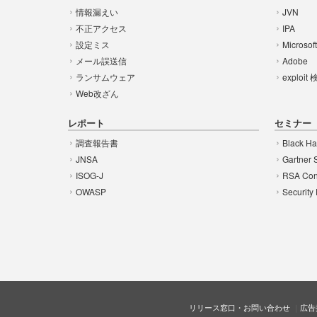
情報漏えい
JVN
不正アクセス
IPA
設定ミス
Microsof
メール誤送信
Adobe
ランサムウェア
exploit
Web改ざん
レポート
セミナー
調査報告書
Black Ha
JNSA
Gartner 
ISOG-J
RSA Con
OWASP
Security
リリース窓口・お問い合わせ
広告