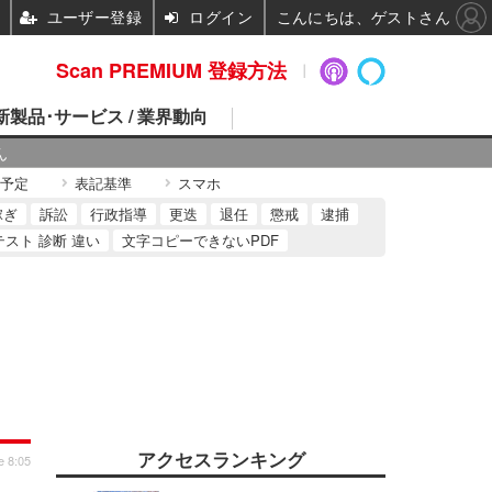
ユーザー登録
ログイン
こんにちは、ゲストさん
Scan PREMIUM 登録方法
 新製品･サービス / 業界動向
ん
予定
表記基準
スマホ
稼ぎ
訴訟
行政指導
更迭
退任
懲戒
逮捕
テスト 診断 違い
文字コピーできないPDF
アクセスランキング
e 8:05