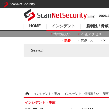
ScanNetSecurity
2026
HOME
インシデント
脆弱性 / 脅威
情報漏えい
不正アクセス
新着
TOP 100
X
ホーム
›
インシデント・事故
›
インシデント・情報漏えい
›
記事
インシデント・事故