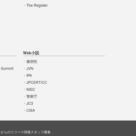
The Register
Web小説
脆弱性
t Summit
JVN
IPA
JPCERT/CC
NISC
警察庁
JC3
CISA
ドからのリリース情報
スタッフ募集