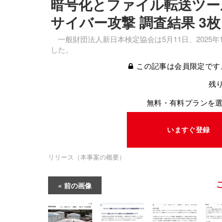
暗号化とファイル転送ツー
サイバー攻撃 調査結果 3
一般財団法人新日本検定協会は5月11日、2025
した。
この記事は会員限定です
残り
無料・有料プランを
いますぐ登録
リリース（本事案の概要）
前の画像