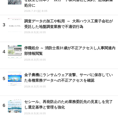
処分に
2026.7.31(金) 8:05
調査データの加工や転用 ～ 大和ハウス工業子会社が
受託した地盤調査業務で不適切行為
2026.8.5(水) 8:05
停職処分 ～ 消防士長31歳が不正アクセスし人事関連内
部情報閲覧
2026.8.3(月) 8:05
金子農機にランサムウェア攻撃、サーバに保存してい
た各種業務データへの不正アクセスを確認
2026.8.3(月) 8:05
セシール、再発防止のため業務委託先の見直しを完了
し選定基準と管理も強化
2026.8.5(水) 8:05