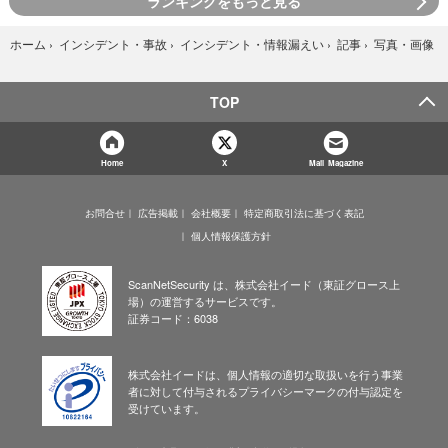
ランキングをもっと見る
写真・画像
ホーム
›
インシデント・事故
›
インシデント・情報漏えい
›
記事
›
TOP
Home
X
Mail Magazine
お問合せ
広告掲載
会社概要
特定商取引法に基づく表記
個人情報保護方針
ScanNetSecurity は、株式会社イード（東証グロース上
場）の運営するサービスです。
証券コード：6038
株式会社イードは、個人情報の適切な取扱いを行う事業
者に対して付与されるプライバシーマークの付与認定を
受けています。