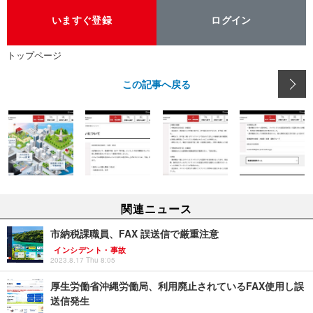
いますぐ登録
ログイン
トップページ
この記事へ戻る
関連ニュース
市納税課職員、FAX 誤送信で厳重注意
インシデント・事故
2023.8.17 Thu 8:05
厚生労働省沖縄労働局、利用廃止されているFAX使用し誤
送信発生