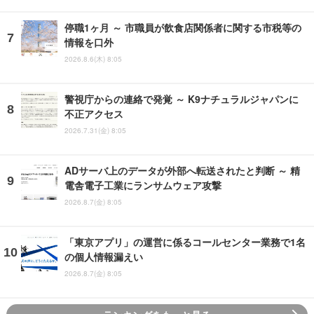
停職1ヶ月 ～ 市職員が飲食店関係者に関する市税等の
情報を口外
2026.8.6(木) 8:05
警視庁からの連絡で発覚 ～ K9ナチュラルジャパンに
不正アクセス
2026.7.31(金) 8:05
ADサーバ上のデータが外部へ転送されたと判断 ～ 精
電舎電子工業にランサムウェア攻撃
2026.8.7(金) 8:05
「東京アプリ」の運営に係るコールセンター業務で1名
の個人情報漏えい
2026.8.7(金) 8:05