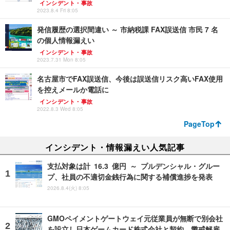
インシデント・事故
2023.8.4 Fri 8:05
発信履歴の選択間違い ～ 市納税課 FAX誤送信 市民 7 名
の個人情報漏えい
インシデント・事故
2023.7.31 Mon 8:05
名古屋市でFAX誤送信、今後は誤送信リスク高いFAX使用
を控えメールか電話に
インシデント・事故
2022.8.3 Wed 8:05
PageTop
インシデント・情報漏えい人気記事
支払対象は計 16.3 億円 ～ プルデンシャル・グルー
プ、社員の不適切金銭行為に関する補償進捗を発表
2026.8.4(火) 8:05
GMOペイメントゲートウェイ元従業員が無断で別会社
を設立し日本ゲームカード株式会社と契約、懲戒解雇