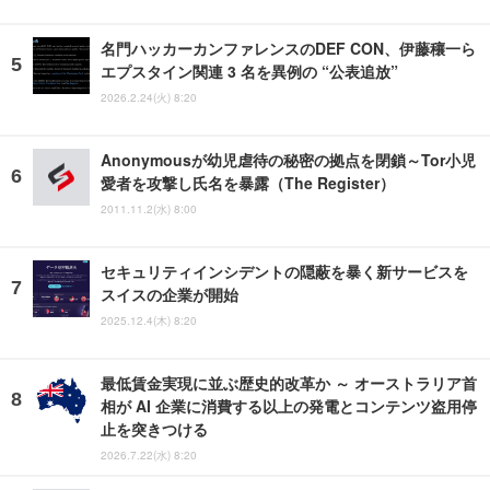
名門ハッカーカンファレンスのDEF CON、伊藤穰一ら
エプスタイン関連 3 名を異例の “公表追放”
2026.2.24(火) 8:20
Anonymousが幼児虐待の秘密の拠点を閉鎖～Tor小児
愛者を攻撃し氏名を暴露（The Register）
2011.11.2(水) 8:00
セキュリティインシデントの隠蔽を暴く新サービスを
スイスの企業が開始
2025.12.4(木) 8:20
最低賃金実現に並ぶ歴史的改革か ～ オーストラリア首
相が AI 企業に消費する以上の発電とコンテンツ盗用停
止を突きつける
2026.7.22(水) 8:20