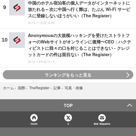
中国のホテル宿泊客の個人データがインターネットに
放たれる～次に中国へ行く際は、たぶん Wi-Fi サービ
スに登録しないほうがいい（The Register）
2013.11.6(水) 8:30
Anonymousの大規模ハッキングを受けたストラトフ
ォーのWebサイトがオンラインに復帰〜CEO：ハクテ
ィビストに我々の口を封じることはできない - クレジ
ットカードの件は面目ない（The Register）
2012.1.20(金) 9:15
ランキングをもっと見る
写真・画像
ホーム
›
国際
›
TheRegister
›
記事
›
TOP
Home
X
Mail Magazine