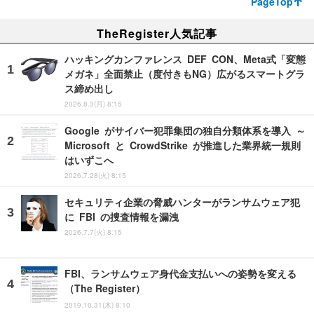
PageTop
TheRegister人気記事
ハッキングカンファレンス DEF CON、Meta式「変態
メガネ」全面禁止（度付きもNG）広がるスマートグラ
ス締め出し
2026.8.3(月) 8:15
Google がサイバー犯罪集団の独自分類体系を導入 ～
Microsoft と CrowdStrike が推進した業界統一規則
はいずこへ
2026.7.28(火) 8:15
セキュリティ企業の脅威ハンターがランサムウェア犯
に FBI の捜査情報を漏洩
2026.7.7(火) 8:15
FBI、ランサムウェア身代金支払いへの姿勢を変える
（The Register）
2019.10.31(木) 8:10