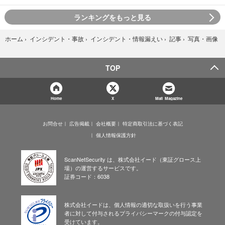
ランキングをもっと見る
写真・画像
ホーム
›
インシデント・事故
›
インシデント・情報漏えい
›
記事
›
TOP
Home
X
Mail Magazine
お問合せ
広告掲載
会社概要
特定商取引法に基づく表記
個人情報保護方針
ScanNetSecurity は、株式会社イード（東証グロース上
場）の運営するサービスです。
証券コード：6038
株式会社イードは、個人情報の適切な取扱いを行う事業
者に対して付与されるプライバシーマークの付与認定を
受けています。