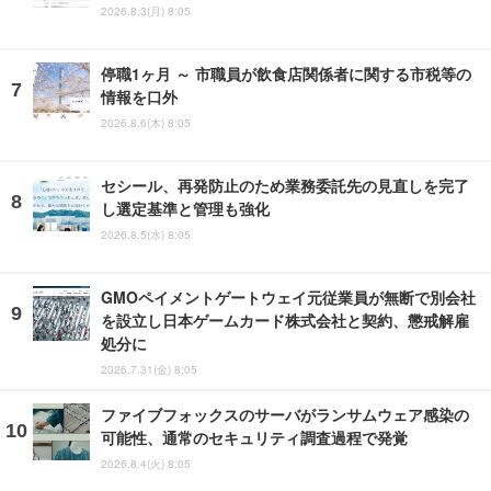
2026.8.3(月) 8:05
停職1ヶ月 ～ 市職員が飲食店関係者に関する市税等の
情報を口外
2026.8.6(木) 8:05
セシール、再発防止のため業務委託先の見直しを完了
し選定基準と管理も強化
2026.8.5(水) 8:05
GMOペイメントゲートウェイ元従業員が無断で別会社
を設立し日本ゲームカード株式会社と契約、懲戒解雇
処分に
2026.7.31(金) 8:05
ファイブフォックスのサーバがランサムウェア感染の
可能性、通常のセキュリティ調査過程で発覚
2026.8.4(火) 8:05