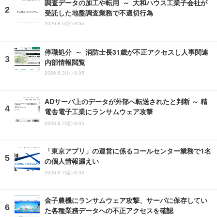
調査データの加工や転用 ～ 大和ハウス工業子会社が
受託した地盤調査業務で不適切行為
2026.8.5(水) 8:05
停職処分 ～ 消防士長31歳が不正アクセスし人事関連
内部情報閲覧
2026.8.3(月) 8:05
ADサーバ上のデータが外部へ転送されたと判断 ～ 精
電舎電子工業にランサムウェア攻撃
2026.8.7(金) 8:05
「東京アプリ」の運営に係るコールセンター業務で1名
の個人情報漏えい
2026.8.7(金) 8:05
金子農機にランサムウェア攻撃、サーバに保存してい
た各種業務データへの不正アクセスを確認