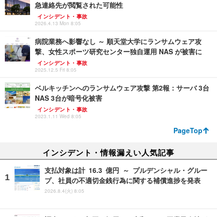
急連絡先が閲覧された可能性
インシデント・事故
2026.4.13 Mon 8:05
病院業務へ影響なし ～ 順天堂大学にランサムウェア攻
撃、女性スポーツ研究センター独自運用 NAS が被害に
インシデント・事故
2025.12.5 Fri 8:05
ベルキッチンへのランサムウェア攻撃 第2報：サーバ 3台
NAS 3台が暗号化被害
インシデント・事故
2023.1.11 Wed 8:05
PageTop
インシデント・情報漏えい人気記事
支払対象は計 16.3 億円 ～ プルデンシャル・グルー
プ、社員の不適切金銭行為に関する補償進捗を発表
2026.8.4(火) 8:05