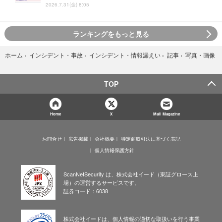
2026.7.31(金) 8:05
ランキングをもっと見る
写真・画像
ホーム
›
インシデント・事故
›
インシデント・情報漏えい
›
記事
›
TOP
Home
X
Mail Magazine
お問合せ
広告掲載
会社概要
特定商取引法に基づく表記
個人情報保護方針
ScanNetSecurity は、株式会社イード（東証グロース上
場）の運営するサービスです。
証券コード：6038
株式会社イードは、個人情報の適切な取扱いを行う事業