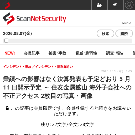
MENU
2026.08.07(金)
検索
購読
NEW!
会員記事
被害･事故
脅威･脆弱性
調査･報告
インシデント・事故
インシデント・情報漏えい
2026.5.13（水） 8:05
業績への影響はなく決算発表も予定どおり 5 月
11 日開示予定 ～ 住友金属鉱山 海外子会社への
不正アクセス 2枚目の写真・画像
この記事は会員限定です。会員登録すると続きをお読みい
ただけます。
残り: 27文字/全文: 28文字