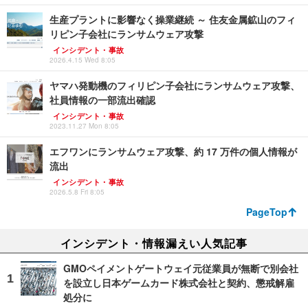
生産プラントに影響なく操業継続 ～ 住友金属鉱山のフィ
リピン子会社にランサムウェア攻撃
インシデント・事故
2026.4.15 Wed 8:05
ヤマハ発動機のフィリピン子会社にランサムウェア攻撃、
社員情報の一部流出確認
インシデント・事故
2023.11.27 Mon 8:05
エフワンにランサムウェア攻撃、約 17 万件の個人情報が
流出
インシデント・事故
2026.5.8 Fri 8:05
PageTop
インシデント・情報漏えい人気記事
GMOペイメントゲートウェイ元従業員が無断で別会社
を設立し日本ゲームカード株式会社と契約、懲戒解雇
処分に