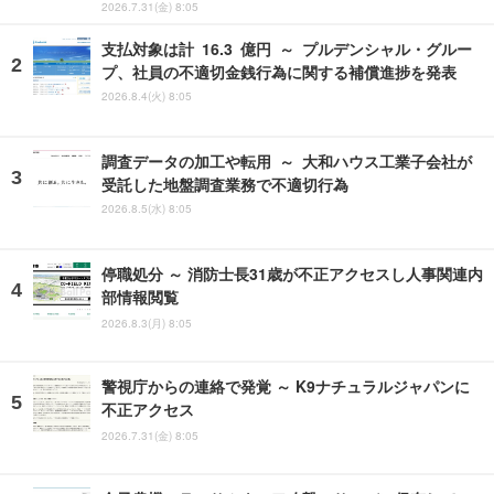
2026.7.31(金) 8:05
支払対象は計 16.3 億円 ～ プルデンシャル・グルー
プ、社員の不適切金銭行為に関する補償進捗を発表
2026.8.4(火) 8:05
調査データの加工や転用 ～ 大和ハウス工業子会社が
受託した地盤調査業務で不適切行為
2026.8.5(水) 8:05
停職処分 ～ 消防士長31歳が不正アクセスし人事関連内
部情報閲覧
2026.8.3(月) 8:05
警視庁からの連絡で発覚 ～ K9ナチュラルジャパンに
不正アクセス
2026.7.31(金) 8:05