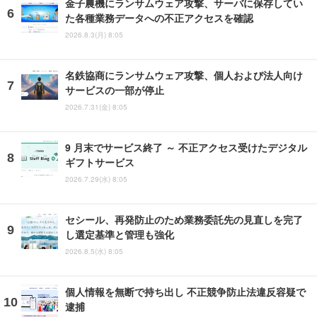
金子農機にランサムウェア攻撃、サーバに保存してい
た各種業務データへの不正アクセスを確認
2026.8.3(月) 8:05
名鉄協商にランサムウェア攻撃、個人および法人向け
サービスの一部が停止
2026.7.31(金) 8:05
9 月末でサービス終了 ～ 不正アクセス受けたデジタル
ギフトサービス
2026.7.29(水) 8:05
セシール、再発防止のため業務委託先の見直しを完了
し選定基準と管理も強化
2026.8.5(水) 8:05
個人情報を無断で持ち出し 不正競争防止法違反容疑で
逮捕