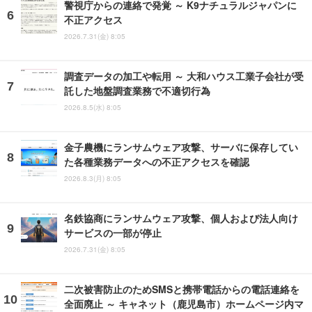
警視庁からの連絡で発覚 ～ K9ナチュラルジャパンに
不正アクセス
2026.7.31(金) 8:05
調査データの加工や転用 ～ 大和ハウス工業子会社が受
託した地盤調査業務で不適切行為
2026.8.5(水) 8:05
金子農機にランサムウェア攻撃、サーバに保存してい
た各種業務データへの不正アクセスを確認
2026.8.3(月) 8:05
名鉄協商にランサムウェア攻撃、個人および法人向け
サービスの一部が停止
2026.7.31(金) 8:05
二次被害防止のためSMSと携帯電話からの電話連絡を
全面廃止 ～ キャネット（鹿児島市）ホームページ内マ