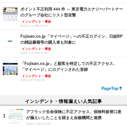
ポイント不正利用 444 件 ～ 東京電力エナジーパートナー
のグループ会社にリスト型攻撃
インシデント・事故
2025.9.10 Wed 8:05
Fujisan.co.jp「マイページ」への不正ログイン、日経BP
の雑誌書籍等の購入者も対象に
インシデント・事故
2025.7.14 Mon 8:05
「Fujisan.co.jp」と顧客を特定しての不正アクセス、
「マイページ」にログインされた形跡
インシデント・事故
2025.6.27 Fri 8:05
PageTop
インシデント・情報漏えい人気記事
アフラック生命保険に不正アクセス、保険料振替口座
が漏えいしたことを踏まえ金融機関と連携
2026.7.28(火) 8:05