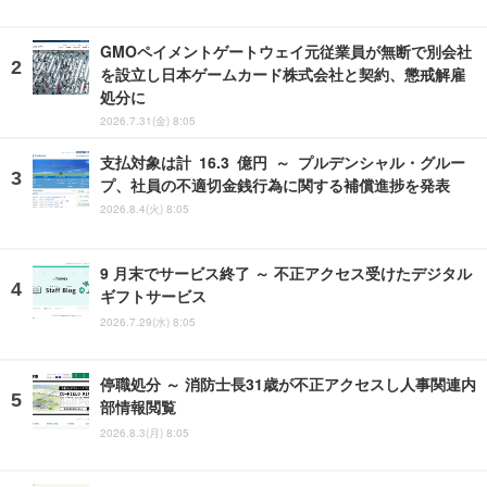
GMOペイメントゲートウェイ元従業員が無断で別会社
を設立し日本ゲームカード株式会社と契約、懲戒解雇
処分に
2026.7.31(金) 8:05
支払対象は計 16.3 億円 ～ プルデンシャル・グルー
プ、社員の不適切金銭行為に関する補償進捗を発表
2026.8.4(火) 8:05
9 月末でサービス終了 ～ 不正アクセス受けたデジタル
ギフトサービス
2026.7.29(水) 8:05
停職処分 ～ 消防士長31歳が不正アクセスし人事関連内
部情報閲覧
2026.8.3(月) 8:05