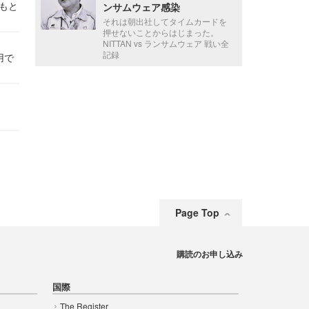
かもと
ンサムウェア感染
件
それは朝出社してタイムカードを
押せないことからはじまった。
NITTAN vs ランサムウェア 戦い全
記録
用で
Page Top
購読のお申し込み
国際
The Register