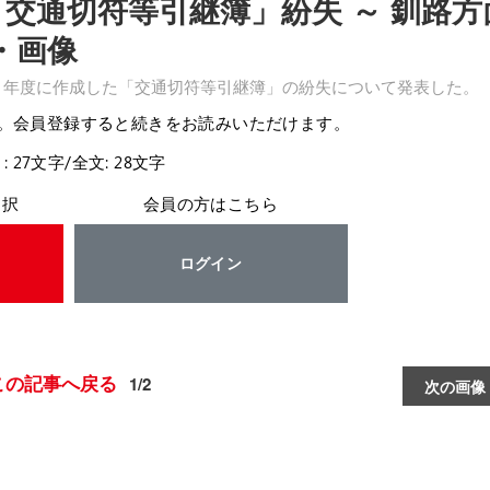
「交通切符等引継簿」紛失 ～ 釧路方
・画像
2）年度に作成した「交通切符等引継簿」の紛失について発表した。
。会員登録すると続きをお読みいただけます。
: 27文字/全文: 28文字
選択
会員の方はこちら
ログイン
この記事へ戻る
1/2
次の画像