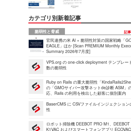
カテゴリ別新着記事
脆弱性と脅威
記
官民連携の米 AI × 脆弱性対策の国家戦略「GO
EAGLE」ほか [Scan PREMIUM Monthly Execu
Summary 2026年7月度]
VPS.org の one-click deployment テンプ
数の脆弱性
Ruby on Rails の重大脆弱性「KindaRails2Sh
の「GMOサイバー攻撃ネットde診断 ASM」
応、Rails の利用を検出した顧客に個別案内
BaserCMS に CSVファイルインジェクショ
性
ロボット掃除機 DEEBOT PRO M1、DEEBOT
K1VAC およびスマートフォンアプリ ECOVAC