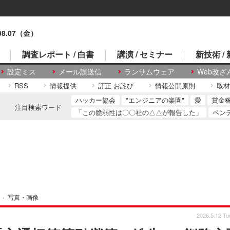
.08.07（金）
調査レポート / 白書
講演 / セミナー
新技術 /
設定ミス
メール誤送信
ランサムウェア
Web改ざ
RSS
情報提供
訂正 お詫び
情報公開原則
取材
ハッカー協会
"エンジニアの楽園"
愛
賞金
注目検索ワード
「この脆弱性は〇〇社の△△が報告した」
ペン
›
写真・画像
2026.5.12 Tu