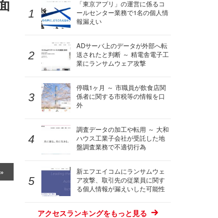
面
「東京アプリ」の運営に係るコ
ールセンター業務で1名の個人情
報漏えい
ADサーバ上のデータが外部へ転
送されたと判断 ～ 精電舎電子工
業にランサムウェア攻撃
停職1ヶ月 ～ 市職員が飲食店関
係者に関する市税等の情報を口
外
調査データの加工や転用 ～ 大和
ハウス工業子会社が受託した地
盤調査業務で不適切行為
新エフエイコムにランサムウェ
ア攻撃、取引先の従業員に関す
る個人情報が漏えいした可能性
アクセスランキングをもっと見る