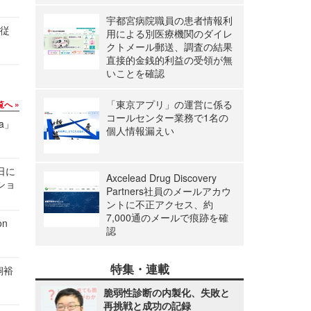
宇都宮病院職員の患者情報利
の従
用による別医療機関のダイレ
クトメール郵送、調査の結果
直接的金銭的利益の受領が無
いことを確認
「東京アプリ」の運営に係る
覧へ
コールセンター業務で1名の
a」
個人情報漏えい
1日に
Axcelead Drug Discovery
ショ
Partners社員のメールアカウ
ントに不正アクセス、約
7,000通のメールで痕跡を確
n
認
特集・連載
飼裕
脆弱性診断の内製化、失敗と
再挑戦と成功の記録