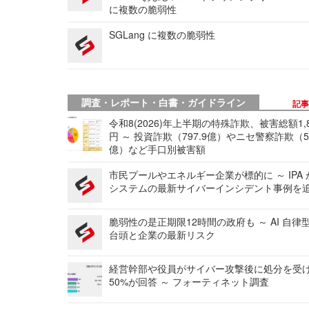
に複数の脆弱性
SGLang に複数の脆弱性
調査・レポート・白書・ガイドライン
記
令和8(2026)年上半期の特殊詐欺、被害総額1,
円 ～ 投資詐欺（797.9億）やニセ警察詐欺（50
億）など手口別被害額
市民プールやエネルギー企業が標的に ～ IPA
システムの最新サイバーインシデント事例を
脆弱性の是正期限12時間の政府も ～ AI 自律
台頭と企業の最新リスク
経営幹部や役員がサイバー攻撃後に処分を受
50%が回答 ～ フォーティネット調査