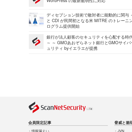
WordPress の最新脆弱性に対応
ディセプション技術で敵対者に能動的に関与 ～
と CDI が民間初となる米 MITRE のトレーニ
ログラム提供開始
銀行が法人顧客のセキュリティを心配する時
～ ～ GMOあおぞらネット銀行とGMOサイ
ュリティ byイエラエが提携
会員限定記事
脅威と脆
情報漏えい
JVN