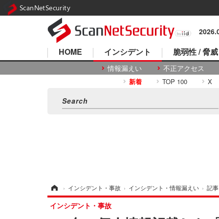
ScanNetSecurity
2026
HOME
インシデント
脆弱性 / 脅威
情報漏えい
不正アクセス
新着
TOP 100
X
ホーム
›
インシデント・事故
›
インシデント・情報漏えい
›
記事
インシデント・事故