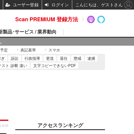
ユーザー登録
ログイン
こんにちは、ゲストさん
Scan PREMIUM 登録方法
 新製品･サービス / 業界動向
ん
予定
表記基準
スマホ
稼ぎ
訴訟
行政指導
更迭
退任
懲戒
逮捕
テスト 診断 違い
文字コピーできないPDF
アクセスランキング
e 8:05