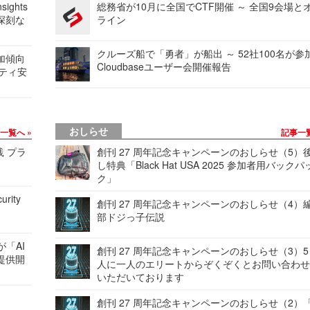
ights
総務省が10月に全国でCTF開催 ～ 全国9会場と
深刻な
ライン
クルーズ船で「勇者」が船出 ～ 52社100名が参
加傾向
Cloudbaseユーザー会開催報告
リティ安
おしらせ
事一覧へ
記事一
践 プラ
創刊 27 周年記念キャンペーンのおしらせ（5）
し特典「Black Hat USA 2025 参加者用バックパ
ク」
urity
創刊 27 周年記念キャンペーンのおしらせ（4）
部ドジっ子伝説
が「AI
創刊 27 周年記念キャンペーンのおしらせ（3）5
提供開
人に一人のエリートからぞくぞくとお問い合わ
いただいております
創刊 27 周年記念キャンペーンのおしらせ（2）「