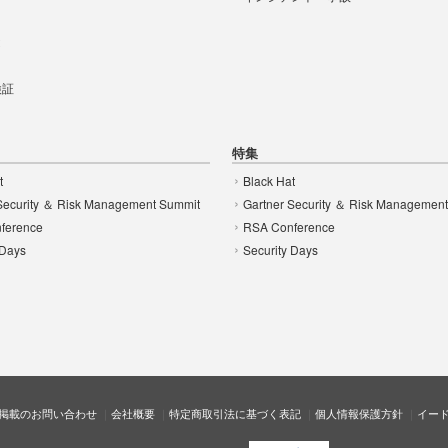
t
 検証
特集
t
Black Hat
Security ＆ Risk Management Summit
Gartner Security ＆ Risk Managemen
ference
RSA Conference
 Days
Security Days
掲載のお問い合わせ
会社概要
特定商取引法に基づく表記
個人情報保護方針
イー