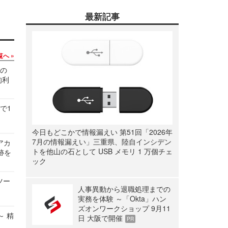
最新記事
覧へ
関の
的利
で1
今日もどこかで情報漏えい 第51回「2026年
7月の情報漏えい」三重県、陸自インシデン
ルアカ
トを他山の石として USB メモリ 1 万個チェ
跡を
ック
ツー
人事異動から退職処理までの
実務を体験 ～「Okta」ハン
ズオンワークショップ 9月11
～ 精
日 大阪で開催
PR