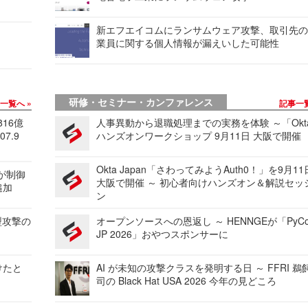
新エフエイコムにランサムウェア攻撃、取引先
業員に関する個人情報が漏えいした可能性
研修・セミナー・カンファレンス
事一覧へ
記事一
816億
人事異動から退職処理までの実務を体験 ～「Okt
7.9
ハンズオンワークショップ 9月11日 大阪で開催
Okta Japan「さわってみようAuth0！」を9月1
 が制御
大阪で開催 ～ 初心者向けハンズオン＆解説セッ
追加
ン
型攻撃の
オープンソースへの恩返し ～ HENNGEが「PyCo
JP 2026」おやつスポンサーに
けたと
AI が未知の攻撃クラスを発明する日 ～ FFRI 鵜
司の Black Hat USA 2026 今年の見どころ