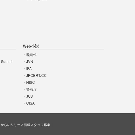
Web小説
脆弱性
t Summit
JVN
IPA
JPCERT/CC
NISC
警察庁
JC3
CISA
ドからのリリース情報
スタッフ募集