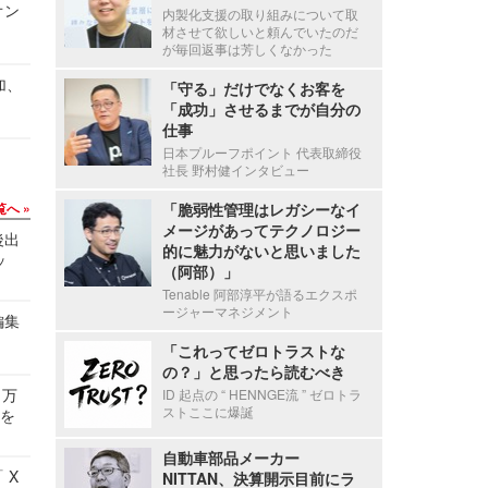
オン
内製化支援の取り組みについて取
材させて欲しいと頼んでいたのだ
が毎回返事は芳しくなかった
加、
「守る」だけでなくお客を
「成功」させるまでが自分の
仕事
日本プルーフポイント 代表取締役
社長 野村健インタビュー
覧へ
「脆弱性管理はレガシーなイ
メージがあってテクノロジー
後出
的に魅力がないと思いました
ッ
（阿部）」
Tenable 阿部淳平が語るエクスポ
ージャーマネジメント
編集
「これってゼロトラストな
の？」と思ったら読むべき
 万
ID 起点の “ HENNGE流 ” ゼロトラ
ストここに爆誕
せを
自動車部品メーカー
 X
NITTAN、決算開示目前にラ