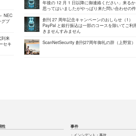
年後の 12 月 1 日以降に御連絡ください」来る
思ってはいましたがやっぱり来た問い合わせの
 NEC
創刊 27 周年記念キャンペーンのおしらせ（1）
ングプ
PayPal と銀行振込は一部のコースを除いてご利
きませんすみません
代到来
ScanNetSecurity 創刊27周年御礼の辞（上野宣）
バーセキ
弱性
事件
インシデント・事故