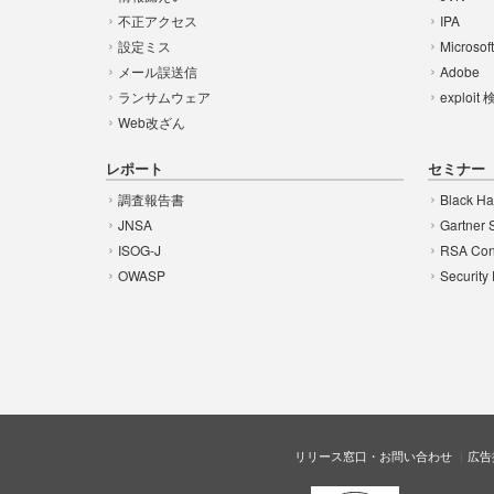
不正アクセス
IPA
設定ミス
Microsof
メール誤送信
Adobe
ランサムウェア
exploit
Web改ざん
レポート
セミナー
調査報告書
Black Ha
JNSA
Gartner 
ISOG-J
RSA Con
OWASP
Security
リリース窓口・お問い合わせ
広告