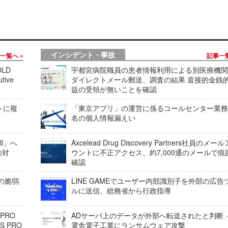
インシデント・事故
事一覧へ
記事一
LD
宇都宮病院職員の患者情報利用による別医療機
tive
ダイレクトメール郵送、調査の結果 直接的金銭
益の受領が無いことを確認
レートに複
「東京アプリ」の運営に係るコールセンター業務
名の個人情報漏えい
ell」へ
Axcelead Drug Discovery Partners社員のメー
の対
ウントに不正アクセス、約7,000通のメールで痕
確認
ンの脆弱
LINE GAMEでユーザー内部識別子を外部の広告
ルに送信、総務省から行政指導
 PRO
ADサーバ上のデータが外部へ転送されたと判断 
S PRO
電舎電子工業にランサムウェア攻撃