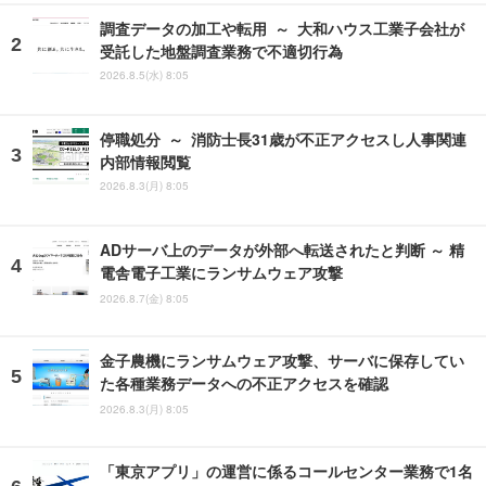
調査データの加工や転用 ～ 大和ハウス工業子会社が
受託した地盤調査業務で不適切行為
2026.8.5(水) 8:05
停職処分 ～ 消防士長31歳が不正アクセスし人事関連
内部情報閲覧
2026.8.3(月) 8:05
ADサーバ上のデータが外部へ転送されたと判断 ～ 精
電舎電子工業にランサムウェア攻撃
2026.8.7(金) 8:05
金子農機にランサムウェア攻撃、サーバに保存してい
た各種業務データへの不正アクセスを確認
2026.8.3(月) 8:05
「東京アプリ」の運営に係るコールセンター業務で1名