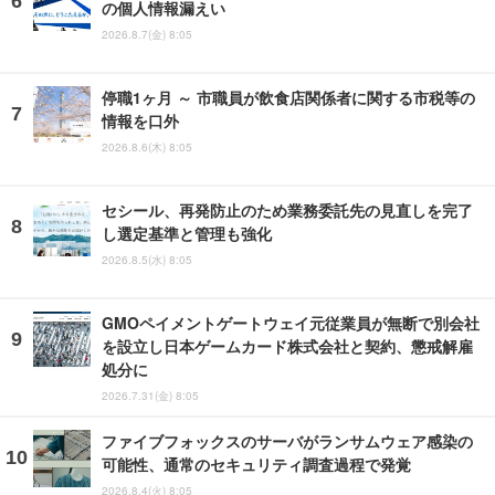
の個人情報漏えい
2026.8.7(金) 8:05
停職1ヶ月 ～ 市職員が飲食店関係者に関する市税等の
情報を口外
2026.8.6(木) 8:05
セシール、再発防止のため業務委託先の見直しを完了
し選定基準と管理も強化
2026.8.5(水) 8:05
GMOペイメントゲートウェイ元従業員が無断で別会社
を設立し日本ゲームカード株式会社と契約、懲戒解雇
処分に
2026.7.31(金) 8:05
ファイブフォックスのサーバがランサムウェア感染の
可能性、通常のセキュリティ調査過程で発覚
2026.8.4(火) 8:05