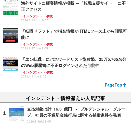
海外サイトに顧客情報が掲載 ～「転職支援サイト」 に不
正アクセス
インシデント・事故
2024.6.13 Thu 8:05
「転職ドラフト」で指名情報がHTMLソース上から閲覧可
能に
インシデント・事故
2023.6.27 Tue 8:05
「エン転職」にパスワードリスト型攻撃、25万5,765名分
のWeb履歴書に不正ログインされた可能性
インシデント・事故
2023.4.4 Tue 8:05
PageTop
インシデント・情報漏えい人気記事
支払対象は計 16.3 億円 ～ プルデンシャル・グルー
プ、社員の不適切金銭行為に関する補償進捗を発表
2026.8.4(火) 8:05