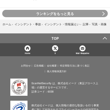
ランキングをもっと見る
写真・画像
ホーム
›
インシデント・事故
›
インシデント・情報漏えい
›
記事
›
TOP
Home
X
Mail Magazine
お問合せ
広告掲載
会社概要
特定商取引法に基づく表記
個人情報保護方針
ScanNetSecurity は、株式会社イード（東証グロース上
場）の運営するサービスです。
証券コード：6038
株式会社イードは、個人情報の適切な取扱いを行う事業
者に対して付与されるプライバシーマークの付与認定を