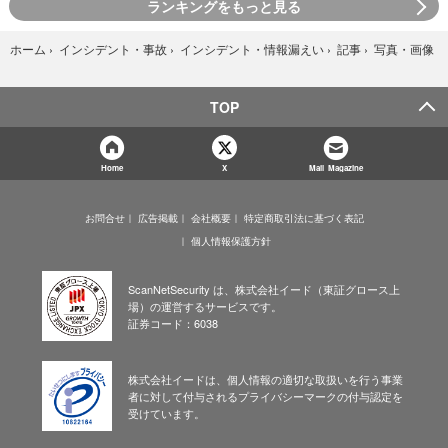
ランキングをもっと見る
写真・画像
ホーム
›
インシデント・事故
›
インシデント・情報漏えい
›
記事
›
TOP
Home
X
Mail Magazine
お問合せ
広告掲載
会社概要
特定商取引法に基づく表記
個人情報保護方針
ScanNetSecurity は、株式会社イード（東証グロース上
場）の運営するサービスです。
証券コード：6038
株式会社イードは、個人情報の適切な取扱いを行う事業
者に対して付与されるプライバシーマークの付与認定を
受けています。