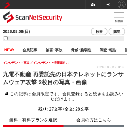
MENU
2026.08.09(日)
検索
購読
NEW!
会員記事
被害･事故
脅威･脆弱性
調査･報告
インシデント・事故
インシデント・情報漏えい
2026.5.8（金） 8:05
九電不動産 再委託先の日本テレネットにランサ
ムウェア攻撃 2枚目の写真・画像
この記事は会員限定です。会員登録すると続きをお読みい
ただけます。
残り: 27文字/全文: 28文字
無料・有料プランを選択
会員の方はこちら