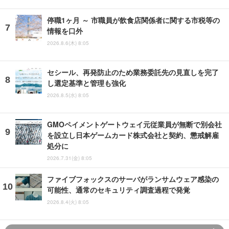
停職1ヶ月 ～ 市職員が飲食店関係者に関する市税等の
情報を口外
2026.8.6(木) 8:05
セシール、再発防止のため業務委託先の見直しを完了
し選定基準と管理も強化
2026.8.5(水) 8:05
GMOペイメントゲートウェイ元従業員が無断で別会社
を設立し日本ゲームカード株式会社と契約、懲戒解雇
処分に
2026.7.31(金) 8:05
ファイブフォックスのサーバがランサムウェア感染の
可能性、通常のセキュリティ調査過程で発覚
2026.8.4(火) 8:05