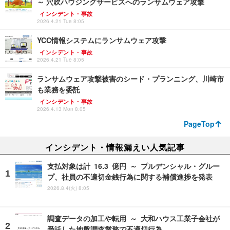
～ 穴吹ハウジングサービスへのランサムウェア攻撃
インシデント・事故
2026.4.21 Tue 8:05
YCC情報システムにランサムウェア攻撃
インシデント・事故
2026.4.21 Tue 8:05
ランサムウェア攻撃被害のシード・プランニング、川崎市
も業務を委託
インシデント・事故
2026.4.13 Mon 8:05
PageTop
インシデント・情報漏えい人気記事
支払対象は計 16.3 億円 ～ プルデンシャル・グルー
プ、社員の不適切金銭行為に関する補償進捗を発表
2026.8.4(火) 8:05
調査データの加工や転用 ～ 大和ハウス工業子会社が
受託した地盤調査業務で不適切行為