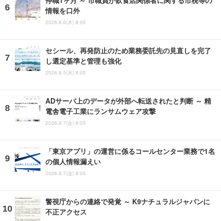
停職1ヶ月 ～ 市職員が飲食店関係者に関する市税等の
情報を口外
2026.8.6(木) 8:05
セシール、再発防止のため業務委託先の見直しを完了
し選定基準と管理も強化
2026.8.5(水) 8:05
ADサーバ上のデータが外部へ転送されたと判断 ～ 精
電舎電子工業にランサムウェア攻撃
2026.8.7(金) 8:05
「東京アプリ」の運営に係るコールセンター業務で1名
の個人情報漏えい
2026.8.7(金) 8:05
警視庁からの連絡で発覚 ～ K9ナチュラルジャパンに
不正アクセス