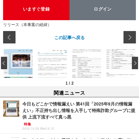
いますぐ登録
ログイン
リリース（本事案の経緯）
この記事へ戻る
‹
1
/
2
関連ニュース
今日もどこかで情報漏えい 第41回「2025年9月の情報漏
えい」不正持ち出し情報を入手して特殊詐欺グループに提
供 上流下流すべて真っ黒
特集
2025.10.29 Wed 8:15