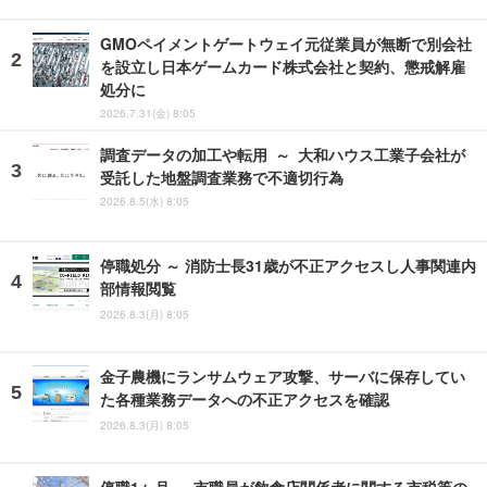
GMOペイメントゲートウェイ元従業員が無断で別会社
を設立し日本ゲームカード株式会社と契約、懲戒解雇
処分に
2026.7.31(金) 8:05
調査データの加工や転用 ～ 大和ハウス工業子会社が
受託した地盤調査業務で不適切行為
2026.8.5(水) 8:05
停職処分 ～ 消防士長31歳が不正アクセスし人事関連内
部情報閲覧
2026.8.3(月) 8:05
金子農機にランサムウェア攻撃、サーバに保存してい
た各種業務データへの不正アクセスを確認
2026.8.3(月) 8:05