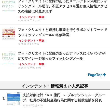
フォトクリエイトに登録のあったメールアドレス宛にフィ
ッシングメール送信、不正アクセスを通じ個人情報アクセ
スの痕跡は発見されず
インシデント・事故
2025.9.18 Thu 8:05
フォトクリエイトと連携し事業を行うラボネットワークで
もフィッシングメールの送信確認
インシデント・事故
2025.8.15 Fri 8:05
フォトクリエイトに登録のあったアドレスに JAバンクや
ETCマイレージ装ったフィッシングメール
インシデント・事故
2025.8.13 Wed 8:05
PageTop
インシデント・情報漏えい人気記事
支払対象は計 16.3 億円 ～ プルデンシャル・グルー
プ、社員の不適切金銭行為に関する補償進捗を発表
2026.8.4(火) 8:05