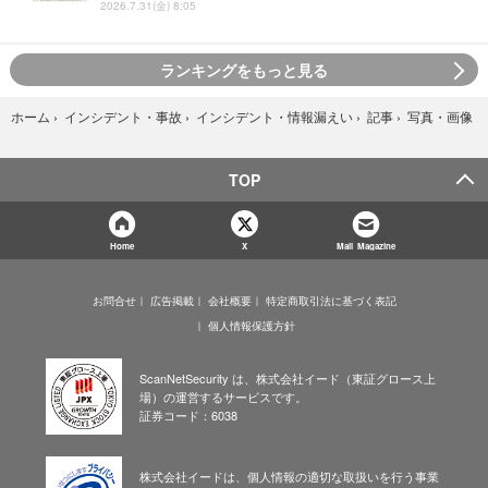
2026.7.31(金) 8:05
ランキングをもっと見る
写真・画像
ホーム
›
インシデント・事故
›
インシデント・情報漏えい
›
記事
›
TOP
Home
X
Mail Magazine
お問合せ
広告掲載
会社概要
特定商取引法に基づく表記
個人情報保護方針
ScanNetSecurity は、株式会社イード（東証グロース上
場）の運営するサービスです。
証券コード：6038
株式会社イードは、個人情報の適切な取扱いを行う事業