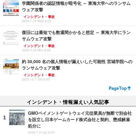
学園関係者の認証情報が暗号化 ～ 東海大学へのランサム
ウェア攻撃
インシデント・事故
2025.7.23 Wed 8:05
復旧には最短でも数週間かかると想定 ～ 東海大学にラン
サムウェア攻撃
インシデント・事故
2025.4.28 Mon 8:00
約 30,000 名の個人情報が漏えいした可能性 宮城学院への
ランサムウェア攻撃
インシデント・事故
2025.10.7 Tue 8:05
PageTop
インシデント・情報漏えい人気記事
GMOペイメントゲートウェイ元従業員が無断で別会社
を設立し日本ゲームカード株式会社と契約、懲戒解雇
処分に
2026.7.31(金) 8:05