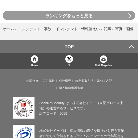
ランキングをもっと見る
写真・画像
ホーム
›
インシデント・事故
›
インシデント・情報漏えい
›
記事
›
TOP
Home
X
Mail Magazine
お問合せ
広告掲載
会社概要
特定商取引法に基づく表記
個人情報保護方針
ScanNetSecurity は、株式会社イード（東証グロース上
場）の運営するサービスです。
証券コード：6038
株式会社イードは、個人情報の適切な取扱いを行う事業
者に対して付与されるプライバシーマークの付与認定を