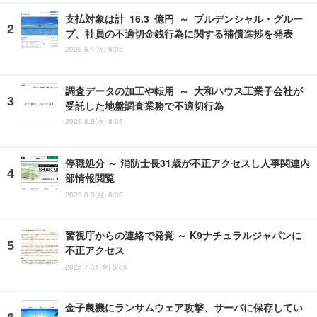
支払対象は計 16.3 億円 ～ プルデンシャル・グルー
プ、社員の不適切金銭行為に関する補償進捗を発表
2026.8.4(火) 8:05
調査データの加工や転用 ～ 大和ハウス工業子会社が
受託した地盤調査業務で不適切行為
2026.8.5(水) 8:05
停職処分 ～ 消防士長31歳が不正アクセスし人事関連内
部情報閲覧
2026.8.3(月) 8:05
警視庁からの連絡で発覚 ～ K9ナチュラルジャパンに
不正アクセス
2026.7.31(金) 8:05
金子農機にランサムウェア攻撃、サーバに保存してい