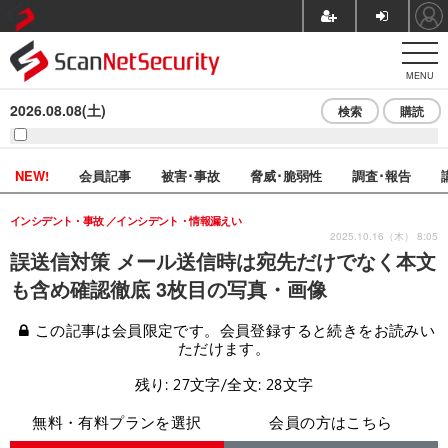
MENU
2026.08.08(土)
検索
購読
NEW!
会員記事
被害･事故
脅威･脆弱性
調査･報告
インシデント・事故
インシデント・情報漏えい
2025.10.16（木） 8:05
誤送信対策 メール送信時は宛先だけでなく本文
も含め確認徹底 3枚目の写真・画像
この記事は会員限定です。会員登録すると続きをお読みい
ただけます。
残り: 27文字/全文: 28文字
無料・有料プランを選択
会員の方はこちら