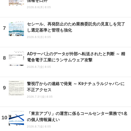
情報を口外
2026.8.6(木) 8:05
セシール、再発防止のため業務委託先の見直しを完了
し選定基準と管理も強化
2026.8.5(水) 8:05
ADサーバ上のデータが外部へ転送されたと判断 ～ 精
電舎電子工業にランサムウェア攻撃
2026.8.7(金) 8:05
警視庁からの連絡で発覚 ～ K9ナチュラルジャパンに
不正アクセス
2026.7.31(金) 8:05
「東京アプリ」の運営に係るコールセンター業務で1名
の個人情報漏えい
2026.8.7(金) 8:05