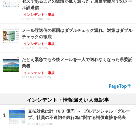
セスであることの認識が低く怠った」東京労働局でのメー
ル誤送信
インシデント・事故
2025.10.9 Thu 8:05
メール誤送信の原因はダブルチェック漏れ、対策はダブル
チェックの徹底
インシデント・事故
2025.10.3 Fri 8:05
たとえ緊急でも今後メールを一人で送れなくなった県委託
業者
インシデント・事故
2025.9.17 Wed 8:05
PageTop
インシデント・情報漏えい人気記事
支払対象は計 16.3 億円 ～ プルデンシャル・グルー
プ、社員の不適切金銭行為に関する補償進捗を発表
2026.8.4(火) 8:05