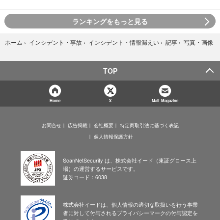
ランキングをもっと見る
写真・画像
ホーム
›
インシデント・事故
›
インシデント・情報漏えい
›
記事
›
TOP
Home
X
Mail Magazine
お問合せ
広告掲載
会社概要
特定商取引法に基づく表記
個人情報保護方針
ScanNetSecurity は、株式会社イード（東証グロース上
場）の運営するサービスです。
証券コード：6038
株式会社イードは、個人情報の適切な取扱いを行う事業
者に対して付与されるプライバシーマークの付与認定を