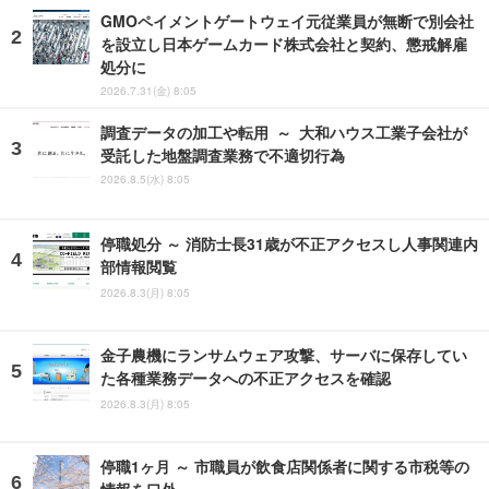
GMOペイメントゲートウェイ元従業員が無断で別会社
を設立し日本ゲームカード株式会社と契約、懲戒解雇
処分に
2026.7.31(金) 8:05
調査データの加工や転用 ～ 大和ハウス工業子会社が
受託した地盤調査業務で不適切行為
2026.8.5(水) 8:05
停職処分 ～ 消防士長31歳が不正アクセスし人事関連内
部情報閲覧
2026.8.3(月) 8:05
金子農機にランサムウェア攻撃、サーバに保存してい
た各種業務データへの不正アクセスを確認
2026.8.3(月) 8:05
停職1ヶ月 ～ 市職員が飲食店関係者に関する市税等の