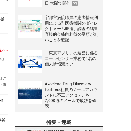
日 大阪で開催
PR
宇都宮病院職員の患者情報利
の従
用による別医療機関のダイレ
クトメール郵送、調査の結果
直接的金銭的利益の受領が無
いことを確認
覧へ
「東京アプリ」の運営に係る
a」
コールセンター業務で1名の
個人情報漏えい
1日に
ショ
Axcelead Drug Discovery
Partners社員のメールアカウ
ントに不正アクセス、約
n
7,000通のメールで痕跡を確
認
飼裕
特集・連載