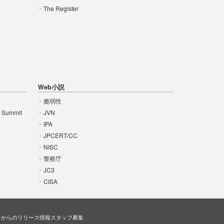
The Register
Web小説
脆弱性
t Summit
JVN
IPA
JPCERT/CC
NISC
警察庁
JC3
CISA
ドからのリリース情報
スタッフ募集