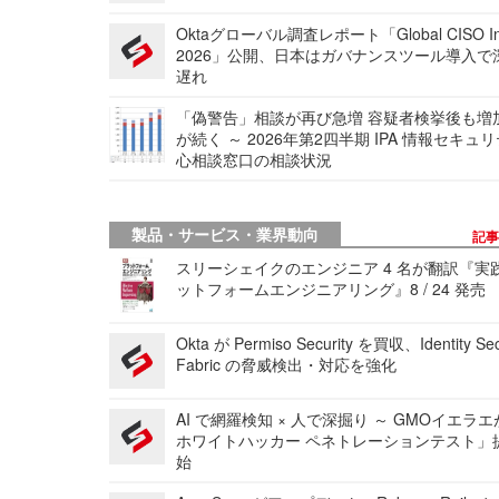
Oktaグローバル調査レポート「Global CISO Ins
2026」公開、日本はガバナンスツール導入で
遅れ
「偽警告」相談が再び急増 容疑者検挙後も増
が続く ～ 2026年第2四半期 IPA 情報セキュ
心相談窓口の相談状況
製品・サービス・業界動向
記
スリーシェイクのエンジニア 4 名が翻訳『実
ットフォームエンジニアリング』8 / 24 発売
Okta が Permiso Security を買収、Identity Sec
Fabric の脅威検出・対応を強化
AI で網羅検知 × 人で深掘り ～ GMOイエラエ
ホワイトハッカー ペネトレーションテスト」
始