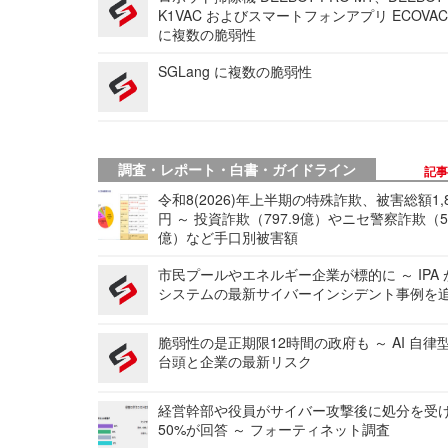
K1VAC およびスマートフォンアプリ ECOVAC
に複数の脆弱性
SGLang に複数の脆弱性
調査・レポート・白書・ガイドライン
記
令和8(2026)年上半期の特殊詐欺、被害総額1,
円 ～ 投資詐欺（797.9億）やニセ警察詐欺（50
億）など手口別被害額
市民プールやエネルギー企業が標的に ～ IPA
システムの最新サイバーインシデント事例を
脆弱性の是正期限12時間の政府も ～ AI 自律
台頭と企業の最新リスク
経営幹部や役員がサイバー攻撃後に処分を受
50%が回答 ～ フォーティネット調査