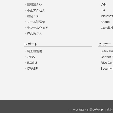
情報漏えい
JVN
不正アクセス
IPA
設定ミス
Microsof
メール誤送信
Adobe
ランサムウェア
exploit
Web改ざん
レポート
セミナー
調査報告書
Black Ha
JNSA
Gartner 
ISOG-J
RSA Con
OWASP
Security
リリース窓口・お問い合わせ
広告