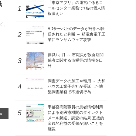
係
「東京アプリ」の運営に係るコ
ールセンター業務で1名の個人情
報漏えい
て、
ADサーバ上のデータが外部へ転
送されたと判断 ～ 精電舎電子工
業にランサムウェア攻撃
停職1ヶ月 ～ 市職員が飲食店関
係者に関する市税等の情報を口
外
調査データの加工や転用 ～ 大和
ハウス工業子会社が受託した地
盤調査業務で不適切行為
宇都宮病院職員の患者情報利用
による別医療機関のダイレクト
メール郵送、調査の結果 直接的
金銭的利益の受領が無いことを
確認