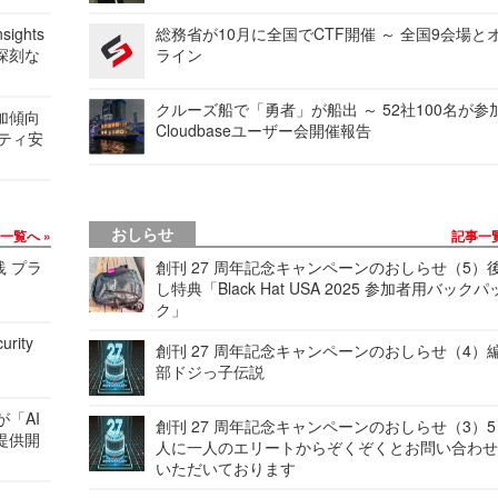
ights
総務省が10月に全国でCTF開催 ～ 全国9会場と
深刻な
ライン
クルーズ船で「勇者」が船出 ～ 52社100名が参
加傾向
Cloudbaseユーザー会開催報告
リティ安
おしらせ
事一覧へ
記事一
践 プラ
創刊 27 周年記念キャンペーンのおしらせ（5）
し特典「Black Hat USA 2025 参加者用バックパ
ク」
urity
創刊 27 周年記念キャンペーンのおしらせ（4）
部ドジっ子伝説
が「AI
創刊 27 周年記念キャンペーンのおしらせ（3）5
提供開
人に一人のエリートからぞくぞくとお問い合わ
いただいております