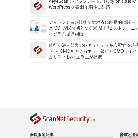
AeyeScan がアップデート、Ruby on Rails や
WordPress の最新脆弱性に対応
ディセプション技術で敵対者に能動的に関与 ～
と CDI が民間初となる米 MITRE のトレーニ
ログラム提供開始
銀行が法人顧客のセキュリティを心配する時
～ ～ GMOあおぞらネット銀行とGMOサイ
ュリティ byイエラエが提携
会員限定記事
脅威と脆