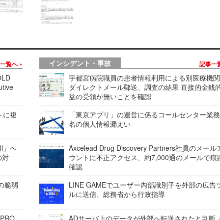
インシデント・事故
事一覧へ
記事一
LD
宇都宮病院職員の患者情報利用による別医療機
tive
ダイレクトメール郵送、調査の結果 直接的金銭
益の受領が無いことを確認
レートに複
「東京アプリ」の運営に係るコールセンター業務
名の個人情報漏えい
ell」へ
Axcelead Drug Discovery Partners社員のメー
の対
ウントに不正アクセス、約7,000通のメールで痕
確認
ンの脆弱
LINE GAMEでユーザー内部識別子を外部の広告
ルに送信、総務省から行政指導
 PRO
ADサーバ上のデータが外部へ転送されたと判断 