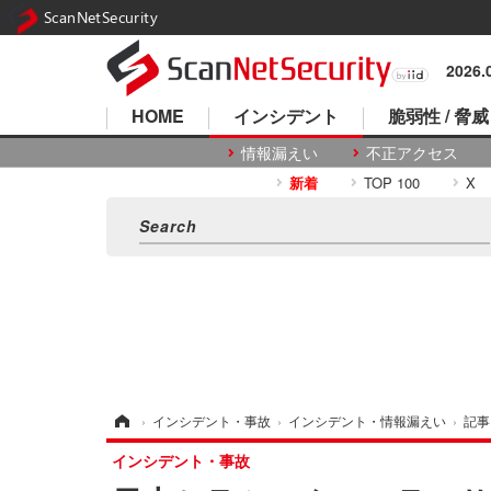
ScanNetSecurity
2026
HOME
インシデント
脆弱性 / 脅威
情報漏えい
不正アクセス
新着
TOP 100
X
ホーム
›
インシデント・事故
›
インシデント・情報漏えい
›
記事
インシデント・事故