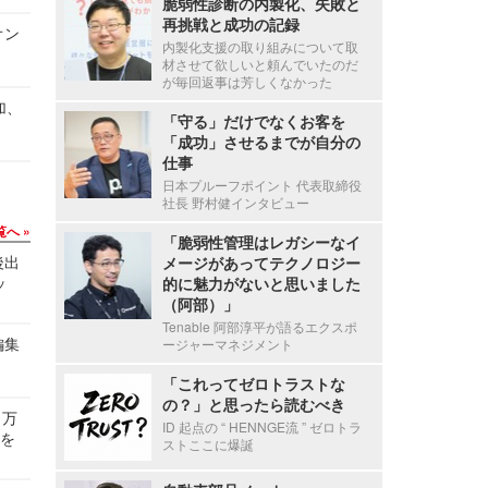
脆弱性診断の内製化、失敗と
再挑戦と成功の記録
オン
内製化支援の取り組みについて取
材させて欲しいと頼んでいたのだ
が毎回返事は芳しくなかった
加、
「守る」だけでなくお客を
「成功」させるまでが自分の
仕事
日本プルーフポイント 代表取締役
社長 野村健インタビュー
覧へ
「脆弱性管理はレガシーなイ
後出
メージがあってテクノロジー
ッ
的に魅力がないと思いました
（阿部）」
Tenable 阿部淳平が語るエクスポ
編集
ージャーマネジメント
「これってゼロトラストな
の？」と思ったら読むべき
 万
ID 起点の “ HENNGE流 ” ゼロトラ
せを
ストここに爆誕