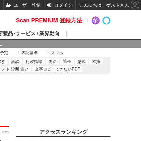
ユーザー登録
ログイン
こんにちは、ゲストさん
Scan PREMIUM 登録方法
 新製品･サービス / 業界動向
ん
予定
表記基準
スマホ
稼ぎ
訴訟
行政指導
更迭
退任
懲戒
逮捕
テスト 診断 違い
文字コピーできないPDF
アクセスランキング
u 8:05