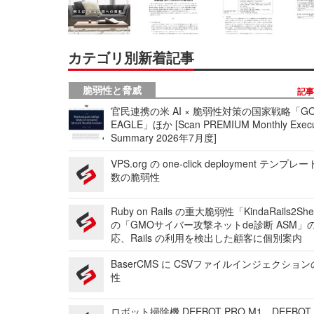
カテゴリ別新着記事
脆弱性と脅威
記
官民連携の米 AI × 脆弱性対策の国家戦略「GO
EAGLE」ほか [Scan PREMIUM Monthly Execu
Summary 2026年7月度]
VPS.org の one-click deployment テンプ
数の脆弱性
Ruby on Rails の重大脆弱性「KindaRails2Sh
の「GMOサイバー攻撃ネットde診断 ASM」
応、Rails の利用を検出した顧客に個別案内
BaserCMS に CSVファイルインジェクショ
性
ロボット掃除機 DEEBOT PRO M1、DEEBOT