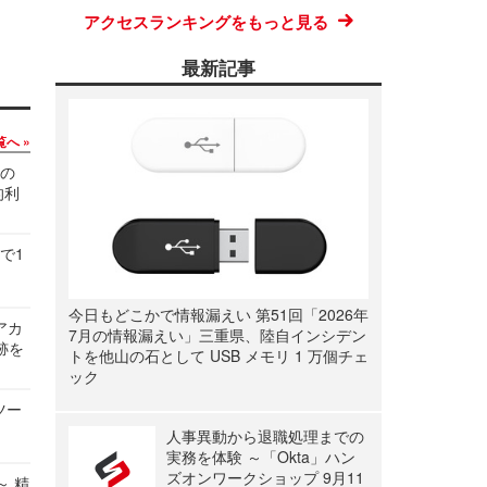
アクセスランキングをもっと見る
最新記事
覧へ
関の
的利
で1
今日もどこかで情報漏えい 第51回「2026年
ルアカ
7月の情報漏えい」三重県、陸自インシデン
跡を
トを他山の石として USB メモリ 1 万個チェ
ック
ツー
人事異動から退職処理までの
実務を体験 ～「Okta」ハン
ズオンワークショップ 9月11
～ 精