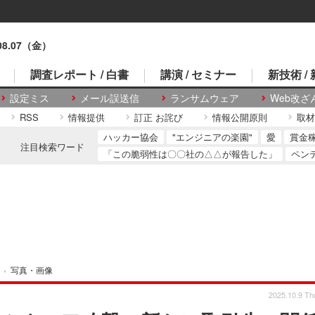
.08.07（金）
調査レポート / 白書
講演 / セミナー
新技術 /
設定ミス
メール誤送信
ランサムウェア
Web改ざ
RSS
情報提供
訂正 お詫び
情報公開原則
取材
ハッカー協会
"エンジニアの楽園"
愛
賞金
注目検索ワード
「この脆弱性は〇〇社の△△が報告した」
ペン
›
写真・画像
2025.10.9 Th