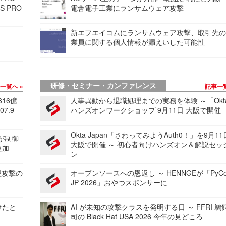
S PRO
電舎電子工業にランサムウェア攻撃
新エフエイコムにランサムウェア攻撃、取引先
業員に関する個人情報が漏えいした可能性
研修・セミナー・カンファレンス
事一覧へ
記事一
816億
人事異動から退職処理までの実務を体験 ～「Okt
7.9
ハンズオンワークショップ 9月11日 大阪で開催
Okta Japan「さわってみようAuth0！」を9月1
 が制御
大阪で開催 ～ 初心者向けハンズオン＆解説セッ
追加
ン
型攻撃の
オープンソースへの恩返し ～ HENNGEが「PyCo
JP 2026」おやつスポンサーに
けたと
AI が未知の攻撃クラスを発明する日 ～ FFRI 鵜
司の Black Hat USA 2026 今年の見どころ