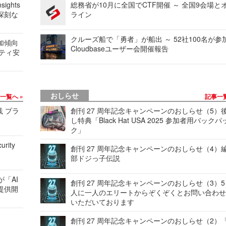
ights
総務省が10月に全国でCTF開催 ～ 全国9会場と
深刻な
ライン
クルーズ船で「勇者」が船出 ～ 52社100名が参
加傾向
Cloudbaseユーザー会開催報告
リティ安
おしらせ
事一覧へ
記事一
践 プラ
創刊 27 周年記念キャンペーンのおしらせ（5）
し特典「Black Hat USA 2025 参加者用バックパ
ク」
urity
創刊 27 周年記念キャンペーンのおしらせ（4）
部ドジっ子伝説
が「AI
創刊 27 周年記念キャンペーンのおしらせ（3）5
提供開
人に一人のエリートからぞくぞくとお問い合わ
いただいております
創刊 27 周年記念キャンペーンのおしらせ（2）「