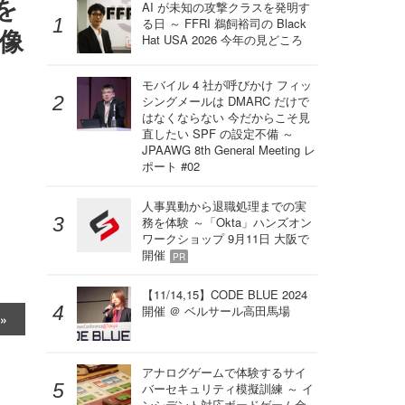
を
AI が未知の攻撃クラスを発明す
る日 ～ FFRI 鵜飼裕司の Black
像
Hat USA 2026 今年の見どころ
モバイル 4 社が呼びかけ フィッ
シングメールは DMARC だけで
はなくならない 今だからこそ見
直したい SPF の設定不備 ～
JPAAWG 8th General Meeting レ
ポート #02
人事異動から退職処理までの実
務を体験 ～「Okta」ハンズオン
ワークショップ 9月11日 大阪で
開催
PR
【11/14,15】CODE BLUE 2024
開催 ＠ ベルサール高田馬場
アナログゲームで体験するサイ
バーセキュリティ模擬訓練 ～ イ
ンシデント対応ボードゲーム金