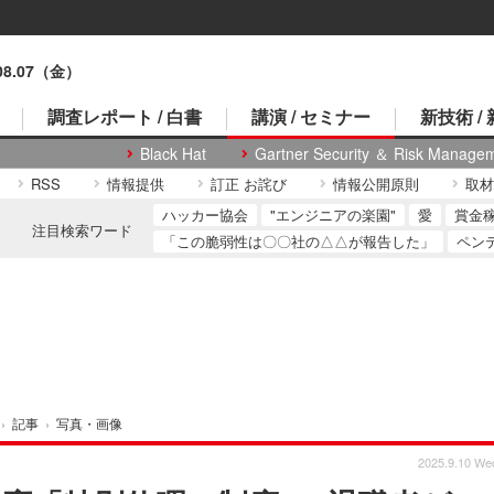
.08.07（金）
調査レポート / 白書
講演 / セミナー
新技術 /
Black Hat
Gartner Security ＆ Risk Manage
RSS
情報提供
訂正 お詫び
情報公開原則
取材
ハッカー協会
"エンジニアの楽園"
愛
賞金
注目検索ワード
「この脆弱性は〇〇社の△△が報告した」
ペン
›
記事
›
写真・画像
2025.9.10 We