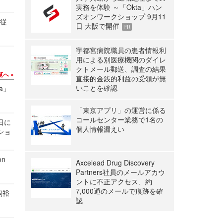
実務を体験 ～「Okta」ハン
ズオンワークショップ 9月11
の従
日 大阪で開催
PR
宇都宮病院職員の患者情報利
用による別医療機関のダイレ
クトメール郵送、調査の結果
覧へ
直接的金銭的利益の受領が無
いことを確認
a」
「東京アプリ」の運営に係る
コールセンター業務で1名の
1日に
個人情報漏えい
ショ
n
Axcelead Drug Discovery
Partners社員のメールアカウ
ントに不正アクセス、約
7,000通のメールで痕跡を確
飼裕
認