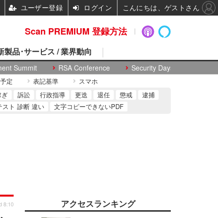
ユーザー登録
ログイン
こんにちは、ゲストさん
Scan PREMIUM 登録方法
 新製品･サービス / 業界動向
ment Summit
RSA Conference
Security Days
予定
表記基準
スマホ
稼ぎ
訴訟
行政指導
更迭
退任
懲戒
逮捕
テスト 診断 違い
文字コピーできないPDF
アクセスランキング
d 8:10