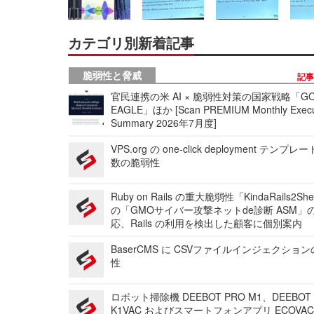
カテゴリ別新着記事
脆弱性と脅威
記
官民連携の米 AI × 脆弱性対策の国家戦略「GO
EAGLE」ほか [Scan PREMIUM Monthly Execu
Summary 2026年7月度]
VPS.org の one-click deployment テンプ
数の脆弱性
Ruby on Rails の重大脆弱性「KindaRails2Sh
の「GMOサイバー攻撃ネットde診断 ASM」
応、Rails の利用を検出した顧客に個別案内
BaserCMS に CSVファイルインジェクショ
性
ロボット掃除機 DEEBOT PRO M1、DEEBOT
K1VAC およびスマートフォンアプリ ECOVAC