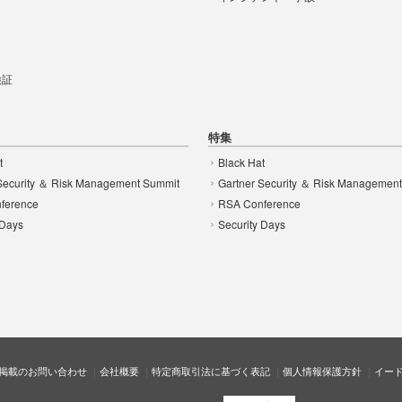
t
 検証
特集
t
Black Hat
Security ＆ Risk Management Summit
Gartner Security ＆ Risk Managemen
ference
RSA Conference
 Days
Security Days
掲載のお問い合わせ
会社概要
特定商取引法に基づく表記
個人情報保護方針
イー