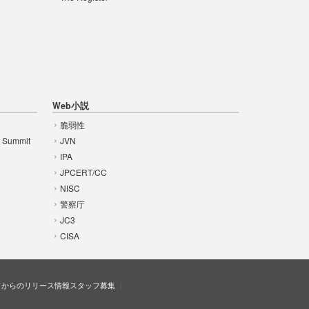
Web小説
脆弱性
t Summit
JVN
IPA
JPCERT/CC
NISC
警察庁
JC3
CISA
ドからのリリース情報
スタッフ募集