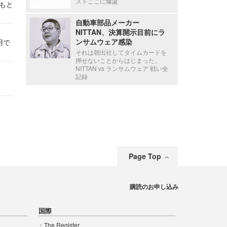
ストここに爆誕
かもと
件
自動車部品メーカー
NITTAN、決算開示目前にラ
ンサムウェア感染
用で
それは朝出社してタイムカードを
押せないことからはじまった。
NITTAN vs ランサムウェア 戦い全
記録
Page Top
購読のお申し込み
国際
The Register