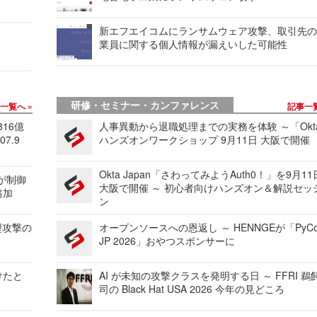
新エフエイコムにランサムウェア攻撃、取引先
業員に関する個人情報が漏えいした可能性
研修・セミナー・カンファレンス
事一覧へ
記事一
816億
人事異動から退職処理までの実務を体験 ～「Okt
7.9
ハンズオンワークショップ 9月11日 大阪で開催
Okta Japan「さわってみようAuth0！」を9月1
 が制御
大阪で開催 ～ 初心者向けハンズオン＆解説セッ
追加
ン
型攻撃の
オープンソースへの恩返し ～ HENNGEが「PyCo
JP 2026」おやつスポンサーに
けたと
AI が未知の攻撃クラスを発明する日 ～ FFRI 鵜
司の Black Hat USA 2026 今年の見どころ