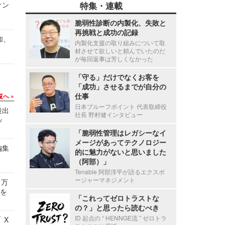
オン
特集・連載
脆弱性診断の内製化、失敗と
再挑戦と成功の記録
加、
内製化支援の取り組みについて取
材させて欲しいと頼んでいたのだ
が毎回返事は芳しくなかった
「守る」だけでなくお客を
「成功」させるまでが自分の
仕事
覧へ
日本プルーフポイント 代表取締役
後出
社長 野村健インタビュー
ッ
「脆弱性管理はレガシーなイ
メージがあってテクノロジー
編集
的に魅力がないと思いました
（阿部）」
Tenable 阿部淳平が語るエクスポ
ージャーマネジメント
 万
せを
「これってゼロトラストな
の？」と思ったら読むべき
ID 起点の “ HENNGE流 ” ゼロトラ
 X