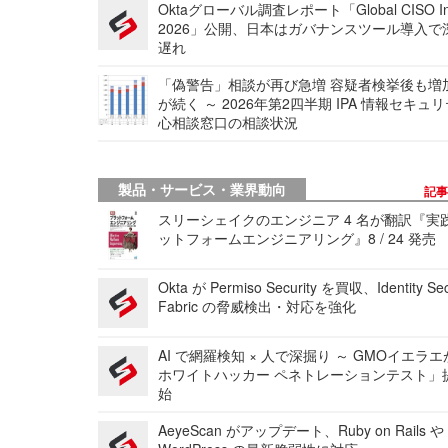
Oktaグローバル調査レポート「Global CISO Ins
2026」公開、日本はガバナンスツール導入で
遅れ
「偽警告」相談が再び急増 容疑者検挙後も増
が続く ～ 2026年第2四半期 IPA 情報セキュ
心相談窓口の相談状況
製品・サービス・業界動向
記
スリーシェイクのエンジニア 4 名が翻訳『実
ットフォームエンジニアリング』8 / 24 発売
Okta が Permiso Security を買収、Identity Sec
Fabric の脅威検出・対応を強化
AI で網羅検知 × 人で深掘り ～ GMOイエラエ
ホワイトハッカー ペネトレーションテスト」
始
AeyeScan がアップデート、Ruby on Rails や