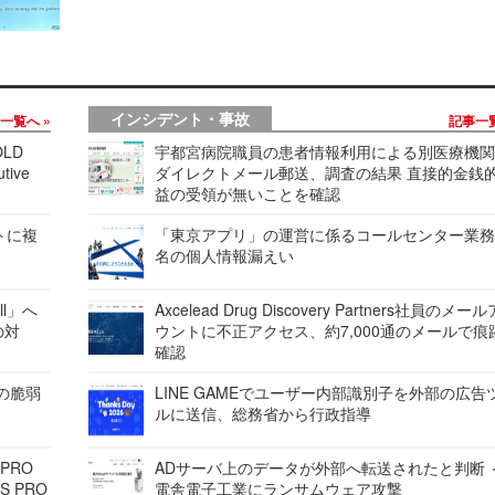
インシデント・事故
事一覧へ
記事一
LD
宇都宮病院職員の患者情報利用による別医療機
tive
ダイレクトメール郵送、調査の結果 直接的金銭
益の受領が無いことを確認
レートに複
「東京アプリ」の運営に係るコールセンター業務
名の個人情報漏えい
ell」へ
Axcelead Drug Discovery Partners社員のメー
の対
ウントに不正アクセス、約7,000通のメールで痕
確認
ンの脆弱
LINE GAMEでユーザー内部識別子を外部の広告
ルに送信、総務省から行政指導
 PRO
ADサーバ上のデータが外部へ転送されたと判断 
S PRO
電舎電子工業にランサムウェア攻撃