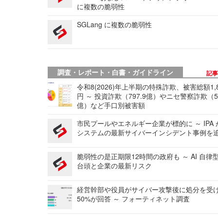
に複数の脆弱性
SGLang に複数の脆弱性
調査・レポート・白書・ガイドライン
記
令和8(2026)年上半期の特殊詐欺、被害総額1,
円 ～ 投資詐欺（797.9億）やニセ警察詐欺（50
億）など手口別被害額
市民プールやエネルギー企業が標的に ～ IPA
システムの最新サイバーインシデント事例を
脆弱性の是正期限12時間の政府も ～ AI 自律
台頭と企業の最新リスク
経営幹部や役員がサイバー攻撃後に処分を受
50%が回答 ～ フォーティネット調査