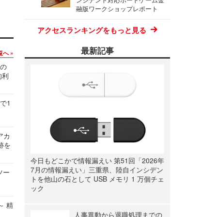
融版ワークショップレポート
アクセスランキングをもっと見る
最新記事
覧へ
関の
的利
で1
ルアカ
跡を
今日もどこかで情報漏えい 第51回「2026年
7月の情報漏えい」三重県、陸自インシデン
ツー
トを他山の石として USB メモリ 1 万個チェ
ック
～ 精
人事異動から退職処理までの