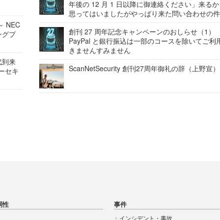
年後の 12 月 1 日以降に御連絡ください」来る
思ってはいましたがやっぱり来た問い合わせの
 NEC
創刊 27 周年記念キャンペーンのおしらせ（1）
ングプ
PayPal と銀行振込は一部のコースを除いてご利
きませんすみません
代到来
ScanNetSecurity 創刊27周年御礼の辞（上野宣）
バーセキ
弱性
事件
インシデント・事故