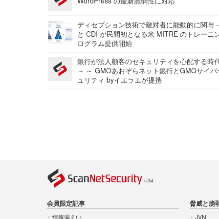
WordPress の最新脆弱性に対応
ディセプション技術で敵対者に能動的に関与 ～
と CDI が民間初となる米 MITRE のトレーニ
ログラム提供開始
銀行が法人顧客のセキュリティを心配する時
～ ～ GMOあおぞらネット銀行とGMOサイ
ュリティ byイエラエが提携
会員限定記事
脅威と脆
情報漏えい
JVN