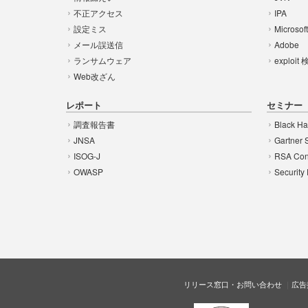
不正アクセス
IPA
設定ミス
Microsof
メール誤送信
Adobe
ランサムウェア
exploit
Web改ざん
レポート
セミナー
調査報告書
Black Ha
JNSA
Gartner 
ISOG-J
RSA Con
OWASP
Security
リリース窓口・お問い合わせ
広告