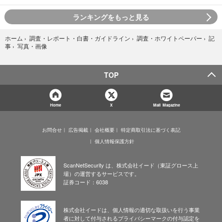
ランキングをもっと見る
ホーム
›
調査・レポート・白書・ガイドライン
›
調査・ホワイトペーパー
›
記
写真・画像
事
›
TOP
Home
X
Mail Magazine
お問合せ
広告掲載
会社概要
特定商取引法に基づく表記
個人情報保護方針
ScanNetSecurity は、株式会社イード（東証グロース上
場）の運営するサービスです。
証券コード：6038
株式会社イードは、個人情報の適切な取扱いを行う事業
者に対して付与されるプライバシーマークの付与認定を