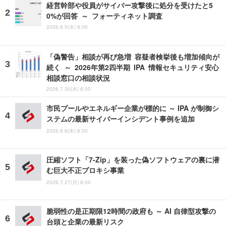
経営幹部や役員がサイバー攻撃後に処分を受けたと5
0%が回答 ～ フォーティネット調査
2026.8.5(水) 8:00
「偽警告」相談が再び急増 容疑者検挙後も増加傾向が
続く ～ 2026年第2四半期 IPA 情報セキュリティ安心
相談窓口の相談状況
2026.7.30(木) 8:00
市民プールやエネルギー企業が標的に ～ IPA が制御シ
ステムの最新サイバーインシデント事例を追加
2026.8.6(木) 8:00
圧縮ソフト「7-Zip」を装った偽ソフトウェアの裏に潜
む巨大不正プロキシ事業
2026.7.27(月) 8:00
脆弱性の是正期限12時間の政府も ～ AI 自律型攻撃の
台頭と企業の最新リスク