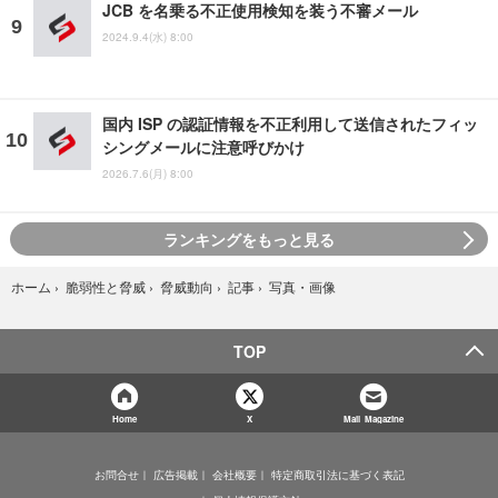
JCB を名乗る不正使用検知を装う不審メール
2024.9.4(水) 8:00
国内 ISP の認証情報を不正利用して送信されたフィッ
シングメールに注意呼びかけ
2026.7.6(月) 8:00
ランキングをもっと見る
写真・画像
ホーム
›
脆弱性と脅威
›
脅威動向
›
記事
›
TOP
Home
X
Mail Magazine
お問合せ
広告掲載
会社概要
特定商取引法に基づく表記