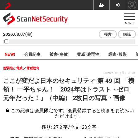
MENU
2026.08.07(金)
検索
購読
NEW!
会員記事
被害･事故
脅威･脆弱性
調査･報告
脆弱性と脅威
脅威動向
2025.5.12（月） 8:10
ここが変だよ日本のセキュリティ 第 49 回 「横
領！ 一平ちゃん！ 2024年はトラスト・ゼロ
元年だった！」（中編） 2枚目の写真・画像
この記事は会員限定です。会員登録すると続きをお読みい
ただけます。
残り: 27文字/全文: 28文字