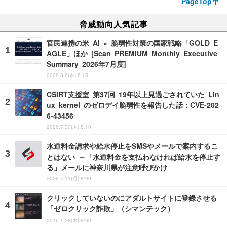
PageTop
脅威動向人気記事
官民連携の米 AI × 脆弱性対策の国家戦略「GOLD E
AGLE」ほか [Scan PREMIUM Monthly Executive
Summary 2026年7月度]
2026.8.6(木) 8:15
CSIRT支援室 第37回 19年以上見過ごされていた Lin
ux kernel のゼロデイ脆弱性を報告した話：CVE-202
6-43456
2026.7.30(木) 8:10
水道料金請求や給水停止をSMSやメールで案内するこ
とはない ～「水道料金を支払わなければ給水を停止す
る」メールに神奈川県が注意呼びかけ
2026.7.13(月) 8:00
クリックしていないのにアダルトサイトに登録させる
「ゼロクリック詐欺」（シマンテック）
2016.1.28(木) 8:00