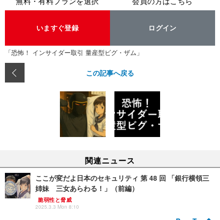
無料・有料プランを選択
会員の方はこちら
いますぐ登録
ログイン
「恐怖！ インサイダー取引 量産型ビグ・ザム」
この記事へ戻る
関連ニュース
ここが変だよ日本のセキュリティ 第 48 回 「銀行横領三
姉妹 三女あらわる！」（前編）
脆弱性と脅威
2025.3.3 Mon 8:10