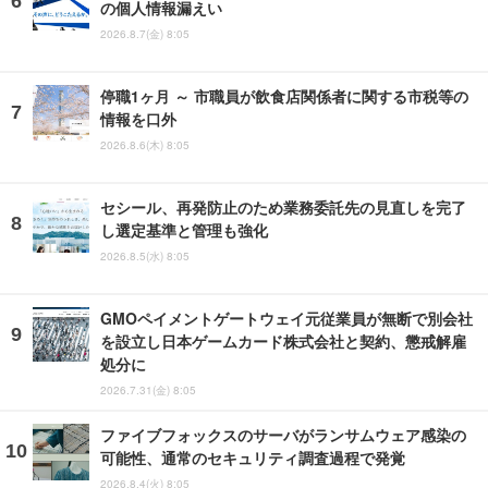
の個人情報漏えい
2026.8.7(金) 8:05
停職1ヶ月 ～ 市職員が飲食店関係者に関する市税等の
情報を口外
2026.8.6(木) 8:05
セシール、再発防止のため業務委託先の見直しを完了
し選定基準と管理も強化
2026.8.5(水) 8:05
GMOペイメントゲートウェイ元従業員が無断で別会社
を設立し日本ゲームカード株式会社と契約、懲戒解雇
処分に
2026.7.31(金) 8:05
ファイブフォックスのサーバがランサムウェア感染の
可能性、通常のセキュリティ調査過程で発覚
2026.8.4(火) 8:05