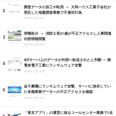
調査データの加工や転用 ～ 大和ハウス工業子会社が
受託した地盤調査業務で不適切行為
2026.8.5(水) 8:05
停職処分 ～ 消防士長31歳が不正アクセスし人事関連
内部情報閲覧
2026.8.3(月) 8:05
ADサーバ上のデータが外部へ転送されたと判断 ～ 精
電舎電子工業にランサムウェア攻撃
2026.8.7(金) 8:05
金子農機にランサムウェア攻撃、サーバに保存してい
た各種業務データへの不正アクセスを確認
2026.8.3(月) 8:05
「東京アプリ」の運営に係るコールセンター業務で1名