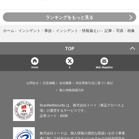
ランキングをもっと見る
写真・画像
ホーム
›
インシデント・事故
›
インシデント・情報漏えい
›
記事
›
TOP
Home
X
Mail Magazine
お問合せ
広告掲載
会社概要
特定商取引法に基づく表記
個人情報保護方針
ScanNetSecurity は、株式会社イード（東証グロース上
場）の運営するサービスです。
証券コード：6038
株式会社イードは、個人情報の適切な取扱いを行う事業
者に対して付与されるプライバシーマークの付与認定を