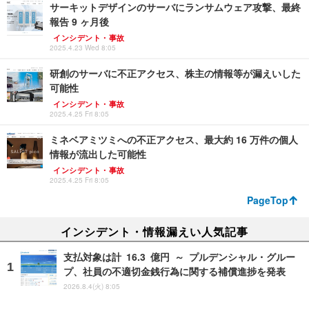
サーキットデザインのサーバにランサムウェア攻撃、最終
報告 9 ヶ月後
インシデント・事故
2025.4.23 Wed 8:05
研創のサーバに不正アクセス、株主の情報等が漏えいした
可能性
インシデント・事故
2025.4.25 Fri 8:05
ミネベアミツミへの不正アクセス、最大約 16 万件の個人
情報が流出した可能性
インシデント・事故
2025.4.25 Fri 8:05
PageTop
インシデント・情報漏えい人気記事
支払対象は計 16.3 億円 ～ プルデンシャル・グルー
プ、社員の不適切金銭行為に関する補償進捗を発表
2026.8.4(火) 8:05