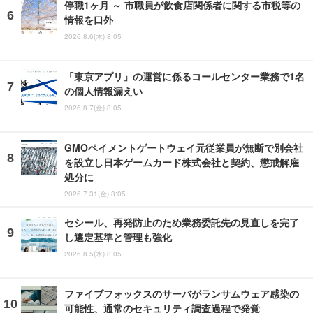
停職1ヶ月 ～ 市職員が飲食店関係者に関する市税等の
情報を口外
2026.8.6(木) 8:05
「東京アプリ」の運営に係るコールセンター業務で1名
の個人情報漏えい
2026.8.7(金) 8:05
GMOペイメントゲートウェイ元従業員が無断で別会社
を設立し日本ゲームカード株式会社と契約、懲戒解雇
処分に
2026.7.31(金) 8:05
セシール、再発防止のため業務委託先の見直しを完了
し選定基準と管理も強化
2026.8.5(水) 8:05
ファイブフォックスのサーバがランサムウェア感染の
可能性、通常のセキュリティ調査過程で発覚