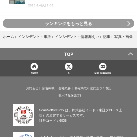
2026.8.4(火) 8:05
ランキングをもっと見る
写真・画像
ホーム
›
インシデント・事故
›
インシデント・情報漏えい
›
記事
›
TOP
Home
X
Mail Magazine
お問合せ
広告掲載
会社概要
特定商取引法に基づく表記
個人情報保護方針
ScanNetSecurity は、株式会社イード（東証グロース上
場）の運営するサービスです。
証券コード：6038