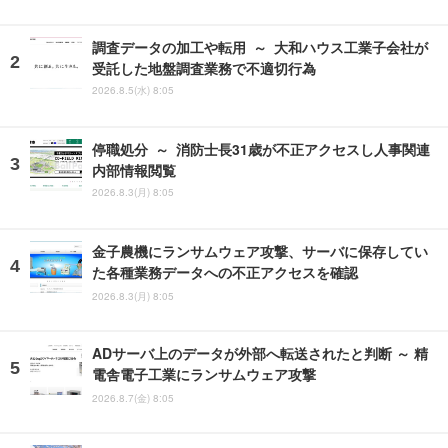
調査データの加工や転用 ～ 大和ハウス工業子会社が
受託した地盤調査業務で不適切行為
2026.8.5(水) 8:05
停職処分 ～ 消防士長31歳が不正アクセスし人事関連
内部情報閲覧
2026.8.3(月) 8:05
金子農機にランサムウェア攻撃、サーバに保存してい
た各種業務データへの不正アクセスを確認
2026.8.3(月) 8:05
ADサーバ上のデータが外部へ転送されたと判断 ～ 精
電舎電子工業にランサムウェア攻撃
2026.8.7(金) 8:05