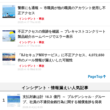
警察にも通報 ～ 市職員が他の職員のアカウント使用し不
正アクセス
インシデント・事故
2025.4.17 Thu 8:05
不正アクセスの痕跡を確認 ～ プレキャストコンクリート
製品紹介ホームページでエラー表示
インシデント・事故
2025.4.17 Thu 8:05
「IIJセキュアMXサービス」に不正アクセス、4,072,650
件のメール情報が漏えいした可能性
インシデント・事故
2025.4.16 Wed 8:05
PageTop
インシデント・情報漏えい人気記事
支払対象は計 16.3 億円 ～ プルデンシャル・グルー
プ、社員の不適切金銭行為に関する補償進捗を発表
2026.8.4(火) 8:05