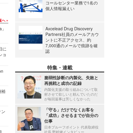
コールセンター業務で1名の
個人情報漏えい
覧へ
a」
Axcelead Drug Discovery
Partners社員のメールアカウ
ントに不正アクセス、約
7,000通のメールで痕跡を確
1日に
認
ショ
特集・連載
n
脆弱性診断の内製化、失敗と
再挑戦と成功の記録
内製化支援の取り組みについて取
飼裕
材させて欲しいと頼んでいたのだ
が毎回返事は芳しくなかった
「守る」だけでなくお客を
オン
「成功」させるまでが自分の
仕事
日本プルーフポイント 代表取締役
加、
社長 野村健インタビュー