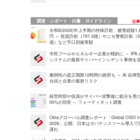
調査・レポート・白書・ガイドライン
記
令和8(2026)年上半期の特殊詐欺、被害総額1,
円 ～ 投資詐欺（797.9億）やニセ警察詐欺（50
億）など手口別被害額
市民プールやエネルギー企業が標的に ～ IPA
システムの最新サイバーインシデント事例を
脆弱性の是正期限12時間の政府も ～ AI 自律
台頭と企業の最新リスク
経営幹部や役員がサイバー攻撃後に処分を受
50%が回答 ～ フォーティネット調査
Oktaグローバル調査レポート「Global CISO Ins
2026」公開、日本はガバナンスツール導入で
遅れ