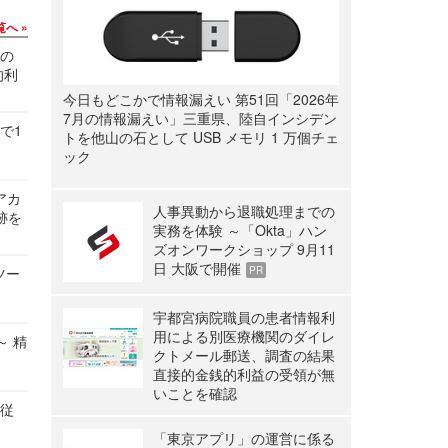
覧へ
関の
的利
今日もどこかで情報漏えい 第51回「2026年
7月の情報漏えい」三重県、陸自インシデン
で1
トを他山の石として USB メモリ 1 万個チェ
ック
ルアカ
人事異動から退職処理までの
跡を
実務を体験 ～「Okta」ハン
ズオンワークショップ 9月11
日 大阪で開催
ツー
PR
宇都宮病院職員の患者情報利
用による別医療機関のダイレ
～ 精
クトメール郵送、調査の結果
直接的金銭的利益の受領が無
いことを確認
の従
「東京アプリ」の運営に係る