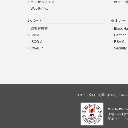
ランサムウェア
exploit
Web改ざん
レポート
セミナー
調査報告書
Black Ha
JNSA
Gartner 
ISOG-J
RSA Con
OWASP
Security
リリース窓口・お問い合わせ
広告
ScanNetS
上場）の運営
証券コード：6