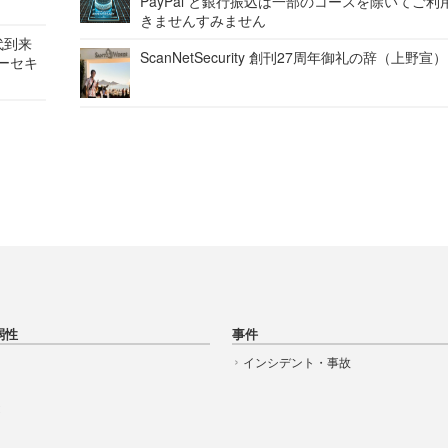
PayPal と銀行振込は一部のコースを除いてご利
きませんすみません
代到来
ScanNetSecurity 創刊27周年御礼の辞（上野宣）
バーセキ
弱性
事件
インシデント・事故
t