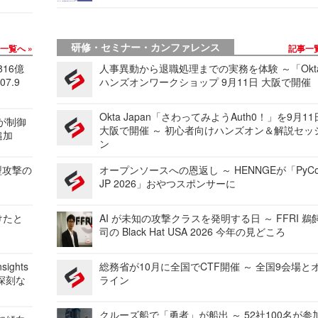
研修・セミナー・カンファレンス
事一覧へ
記事一
816億
人事異動から退職処理までの実務を体験 ～「Okt
7.9
ハンズオンワークショップ 9月11日 大阪で開催
Okta Japan「さわってみようAuth0！」を9月1
 が制御
大阪で開催 ～ 初心者向けハンズオン＆解説セッ
追加
ン
型攻撃の
オープンソースへの恩返し ～ HENNGEが「PyCo
JP 2026」おやつスポンサーに
けたと
AI が未知の攻撃クラスを発明する日 ～ FFRI 鵜
司の Black Hat USA 2026 今年の見どころ
ights
総務省が10月に全国でCTF開催 ～ 全国9会場と
深刻な
ライン
クルーズ船で「勇者」が船出 ～ 52社100名が参