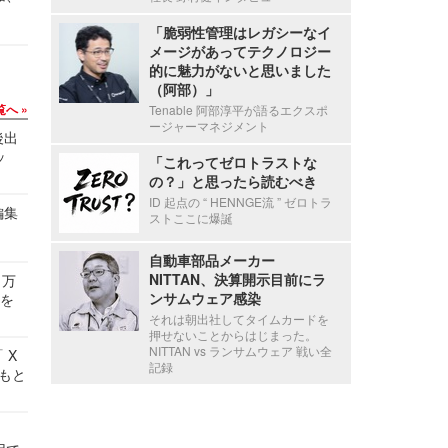
「脆弱性管理はレガシーなイ
メージがあってテクノロジー
的に魅力がないと思いました
（阿部）」
覧へ
Tenable 阿部淳平が語るエクスポ
ージャーマネジメント
後出
ッ
「これってゼロトラストな
の？」と思ったら読むべき
ID 起点の “ HENNGE流 ” ゼロトラ
編集
ストここに爆誕
自動車部品メーカー
NITTAN、決算開示目前にラ
 万
ンサムウェア感染
せを
それは朝出社してタイムカードを
押せないことからはじまった。
NITTAN vs ランサムウェア 戦い全
 X
記録
かもと
件