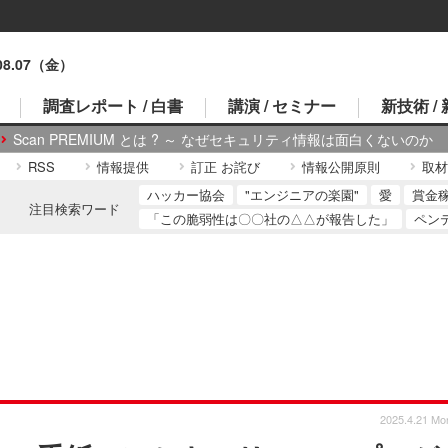
.08.07（金）
調査レポート / 白書
講演 / セミナー
新技術 /
Scan PREMIUM とは ? ～ なぜセキュリティ情報は面白くないのか
RSS
情報提供
訂正 お詫び
情報公開原則
取材
ハッカー協会
"エンジニアの楽園"
愛
賞金
注目検索ワード
「この脆弱性は〇〇社の△△が報告した」
ペン
2025.4.21 Mo