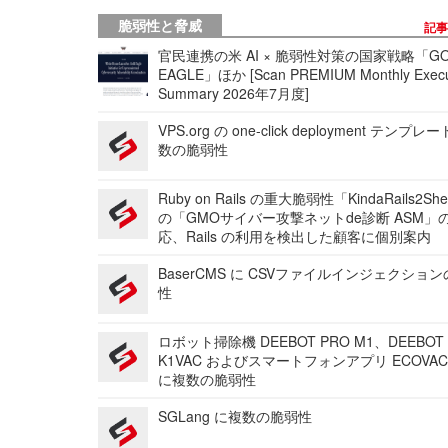
脆弱性と脅威
記
官民連携の米 AI × 脆弱性対策の国家戦略「GO
EAGLE」ほか [Scan PREMIUM Monthly Execu
Summary 2026年7月度]
VPS.org の one-click deployment テンプ
数の脆弱性
Ruby on Rails の重大脆弱性「KindaRails2Sh
の「GMOサイバー攻撃ネットde診断 ASM」
応、Rails の利用を検出した顧客に個別案内
BaserCMS に CSVファイルインジェクショ
性
ロボット掃除機 DEEBOT PRO M1、DEEBOT
K1VAC およびスマートフォンアプリ ECOVAC
に複数の脆弱性
SGLang に複数の脆弱性