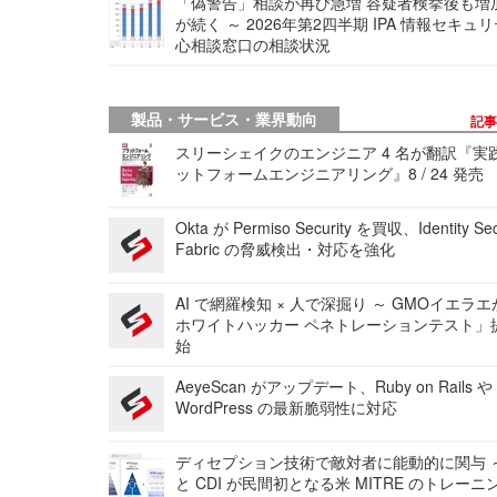
「偽警告」相談が再び急増 容疑者検挙後も増
が続く ～ 2026年第2四半期 IPA 情報セキュ
心相談窓口の相談状況
製品・サービス・業界動向
記
スリーシェイクのエンジニア 4 名が翻訳『実
ットフォームエンジニアリング』8 / 24 発売
Okta が Permiso Security を買収、Identity Sec
Fabric の脅威検出・対応を強化
AI で網羅検知 × 人で深掘り ～ GMOイエラエ
ホワイトハッカー ペネトレーションテスト」
始
AeyeScan がアップデート、Ruby on Rails や
WordPress の最新脆弱性に対応
ディセプション技術で敵対者に能動的に関与 ～
と CDI が民間初となる米 MITRE のトレーニ