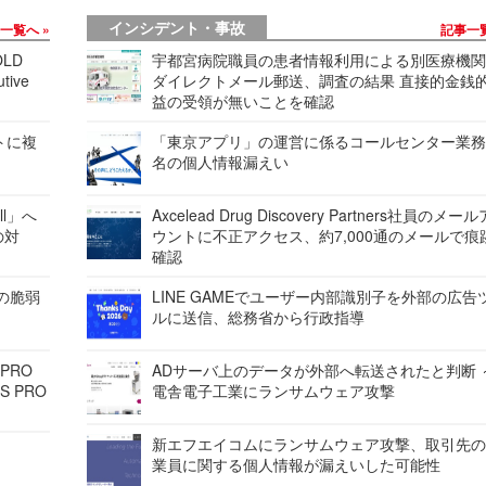
インシデント・事故
事一覧へ
記事一
LD
宇都宮病院職員の患者情報利用による別医療機
tive
ダイレクトメール郵送、調査の結果 直接的金銭
益の受領が無いことを確認
レートに複
「東京アプリ」の運営に係るコールセンター業務
名の個人情報漏えい
ell」へ
Axcelead Drug Discovery Partners社員のメー
の対
ウントに不正アクセス、約7,000通のメールで痕
確認
ンの脆弱
LINE GAMEでユーザー内部識別子を外部の広告
ルに送信、総務省から行政指導
 PRO
ADサーバ上のデータが外部へ転送されたと判断 
S PRO
電舎電子工業にランサムウェア攻撃
新エフエイコムにランサムウェア攻撃、取引先
業員に関する個人情報が漏えいした可能性