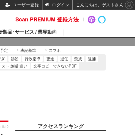
ユーザー登録
ログイン
こんにちは、ゲストさん
Scan PREMIUM 登録方法
 新製品･サービス / 業界動向
予定
表記基準
スマホ
稼ぎ
訴訟
行政指導
更迭
退任
懲戒
逮捕
テスト 診断 違い
文字コピーできないPDF
アクセスランキング
n 8:10