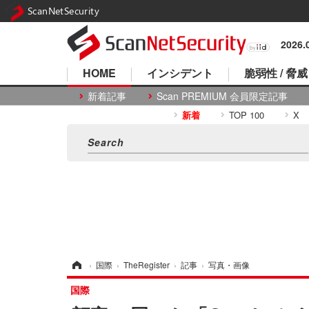
ScanNetSecurity
2026
HOME
インシデント
脆弱性 / 脅威
新着記事
Scan PREMIUM 会員限定記事
新着
TOP 100
X
ホーム
›
国際
›
TheRegister
›
記事
›
写真・画像
国際