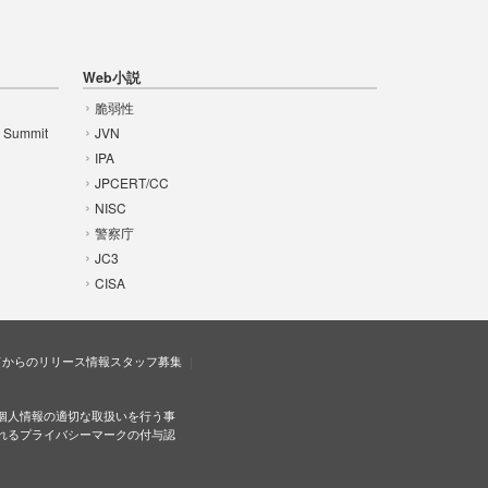
Web小説
脆弱性
t Summit
JVN
IPA
JPCERT/CC
NISC
警察庁
JC3
CISA
ドからのリリース情報
スタッフ募集
個人情報の適切な取扱いを行う事
れるプライバシーマークの付与認