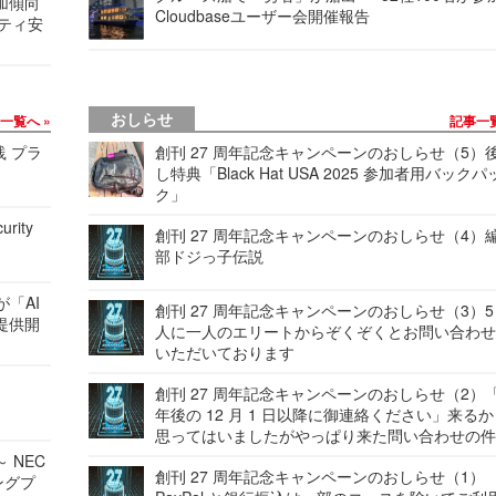
加傾向
Cloudbaseユーザー会開催報告
リティ安
おしらせ
事一覧へ
記事一
践 プラ
創刊 27 周年記念キャンペーンのおしらせ（5）
し特典「Black Hat USA 2025 参加者用バックパ
ク」
urity
創刊 27 周年記念キャンペーンのおしらせ（4）
部ドジっ子伝説
が「AI
創刊 27 周年記念キャンペーンのおしらせ（3）5
提供開
人に一人のエリートからぞくぞくとお問い合わ
いただいております
創刊 27 周年記念キャンペーンのおしらせ（2）「
年後の 12 月 1 日以降に御連絡ください」来る
思ってはいましたがやっぱり来た問い合わせの
 NEC
創刊 27 周年記念キャンペーンのおしらせ（1）
ングプ