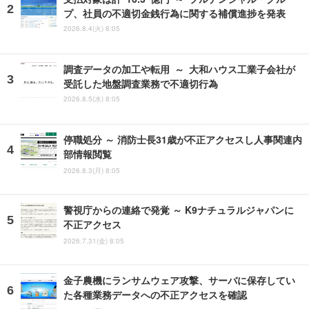
プ、社員の不適切金銭行為に関する補償進捗を発表
2026.8.4(火) 8:05
調査データの加工や転用 ～ 大和ハウス工業子会社が
受託した地盤調査業務で不適切行為
2026.8.5(水) 8:05
停職処分 ～ 消防士長31歳が不正アクセスし人事関連内
部情報閲覧
2026.8.3(月) 8:05
警視庁からの連絡で発覚 ～ K9ナチュラルジャパンに
不正アクセス
2026.7.31(金) 8:05
金子農機にランサムウェア攻撃、サーバに保存してい
た各種業務データへの不正アクセスを確認