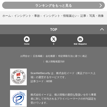
ランキングをもっと見る
写真・画像
ホーム
›
インシデント・事故
›
インシデント・情報漏えい
›
記事
›
TOP
Home
X
Mail Magazine
お問合せ
広告掲載
会社概要
特定商取引法に基づく表記
個人情報保護方針
ScanNetSecurity は、株式会社イード（東証グロース上
場）の運営するサービスです。
証券コード：6038
株式会社イードは、個人情報の適切な取扱いを行う事業
者に対して付与されるプライバシーマークの付与認定を
受けています。