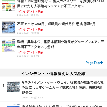
停職 1 月の懲戒処分 ～ 他人のパスワードを推測し延べ 41
回にわたり人事給与システムに不正アクセス
インシデント・事故
2025.3.25 Tue 8:05
不正アクセス93日、町職員20歳代男性 懲戒 停職2月
インシデント・事故
2025.1.23 Thu 8:05
動機「興味本位」消防本部副分署長がグループウエアに三
年間不正アクセスし懲戒
インシデント・事故
2024.12.3 Tue 8:05
PageTop
インシデント・情報漏えい人気記事
GMOペイメントゲートウェイ元従業員が無断で別会社
を設立し日本ゲームカード株式会社と契約、懲戒解雇
処分に
2026.7.31(金) 8:05
支払対象は計 16.3 億円 ～ プルデンシャル・グルー