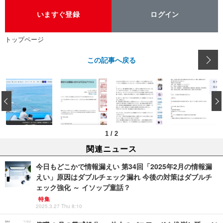
いますぐ登録
ログイン
トップページ
この記事へ戻る
‹
1
/
2
関連ニュース
今日もどこかで情報漏えい 第34回「2025年2月の情報漏
えい」原因はダブルチェック漏れ 今後の対策はダブルチ
ェック強化 ～ イソップ童話？
特集
2025.3.27 Thu 8:10