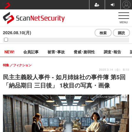
MENU
2026.08.10(月)
検索
購読
NEW!
会員記事
被害･事故
脅威･脆弱性
調査･報告
特集
フィクション
2025.3.14（金） 8:10
民主主義殺人事件 - 如月姉妹社の事件簿 第5回
「納品期日 三日後」 1枚目の写真・画像